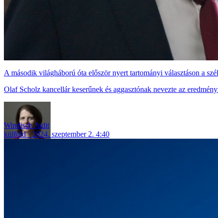
A második világháború óta először nyert tartományi választáson a szé
Olaf Scholz kancellár keserűnek és aggasztónak nevezte az eredményt.
Windisch Judit
külföld
2024. szeptember 2. 4:40