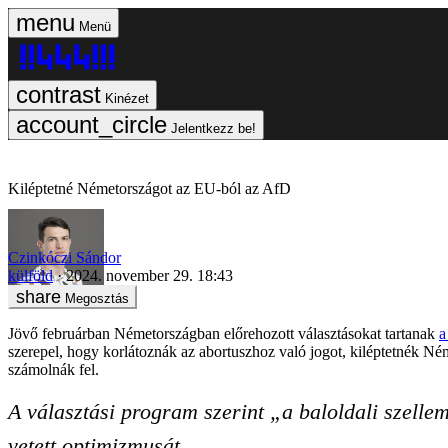
Menü
Kinézet
Jelentkezz be!
Kiléptetné Németországot az EU-ból az AfD
Czinkóczi Sándor
külföld
2024. november 29. 18:43
Megosztás
Jövő februárban Németországban előrehozott választásokat tartanak
a
szerepel, hogy korlátoznák az abortuszhoz való jogot, kiléptetnék N
számolnák fel.
A választási program szerint „a baloldali szelle
vetett optimizmusát.