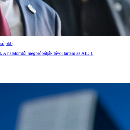
lsőjobb
 A hatalomtól megpróbálják távol tartani az AfD-t.