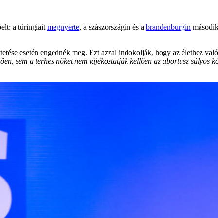
t: a türingiait
megnyerte
, a szászországin és a
brandenburgin
második 
etése esetén engednék meg. Ezt azzal indokolják, hogy az élethez való
en, sem a terhes nőket nem tájékoztatják kellően az abortusz súlyos kö