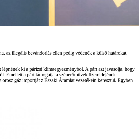
 az illegális bevándorlás ellen pedig védenék a külső határokat.
 lépnének ki a párizsi klímaegyezményből. A párt azt javasolja, hogy
zből. Emellett a párt támogatja a szénerőművek üzemidejének
 az orosz gáz importját z Északi Áramlat vezetékein keresztül. Egyben