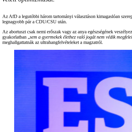
Az AfD a legutóbbi három tartományi választáson kimagaslóan szerepel
legnagyobb pár a CDU/CSU után.
Az abortuszt csak nemi erőszak vagy az anya egészségének veszélyezt
gyakorlatban „
sem a gyermekek élethez való jogát nem védik megfelelő
meghallgattatnák az ultrahangfelvételeket a magzatról.