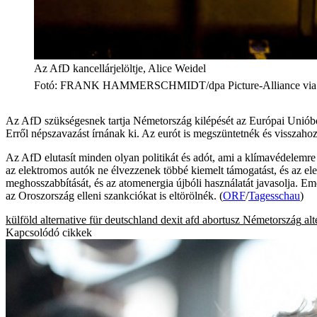
Az AfD kancellárjelöltje, Alice Weidel
Fotó
:
FRANK HAMMERSCHMIDT/dpa Picture-Alliance via
Az AfD szükségesnek tartja Németország kilépését az Európai Unióból,
Erről népszavazást írnának ki. Az eurót is megszüntetnék és visszaho
Az AfD elutasít minden olyan politikát és adót, ami a klímavédelemre
az elektromos autók ne élvezzenek többé kiemelt támogatást, és az el
meghosszabbítását, és az atomenergia újbóli használatát javasolja. Eme
az Oroszország elleni szankciókat is eltörölnék. (
ORF
/
Tagesschau
)
külföld
alternative für deutschland
dexit
afd
abortusz
Németország
al
Kapcsolódó cikkek