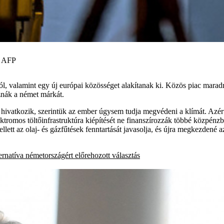
 AFP
 valamint egy új európai közösséget alakítanak ki. Közös piac maradna,
znák a német márkát.
 hivatkozik, szerintük az ember úgysem tudja megvédeni a klímát. Azért
ektromos töltőinfrastruktúra kiépítését ne finanszírozzák többé közpén
llett az olaj- és gázfűtések fenntartását javasolja, és újra megkezdené
ternatíva németországért
előrehozott választás