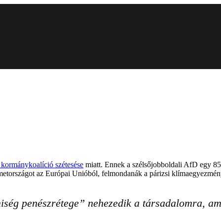
 kormánykoalíció szétesése
miatt. Ennek a szélsőjobboldali AfD egy 85 
émetországot az Európai Unióból, felmondanák a párizsi klímaegyezmén
miség penészrétege” nehezedik a társadalomra, ami