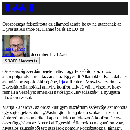
Oroszország felszólította az állampolgárait, hogy ne utazzanak az
Egyesült Államokba, Kanadába és az EU-ba
Haász János
külföld
2024. december 11. 12:26
Megosztás
Oroszország szerdán bejelentette, hogy felszólította az orosz
állampolgárokat: ne utazzanak az Egyesült Államokba, Kanadába és
az uniós országok többségébe,
írja
a Reuters. Moszkva szerint az
Egyesült Államokkal annyira konfrontatívvá vált a viszony, hogy
fennáll a veszélye: amerikai hatóságok „levadásszák” a nyugatra
utazó oroszokat.
Marija Zaharova, az orosz külügyminisztérium szóvivője azt mondta
egy sajtótájékoztatón: „Washington hibájából a szakadás szélén
tántorgó orosz-amerikai kapcsolatokban fokozódó konfrontációval
összefüggésben az Amerikai Egyesült Államokba magánúton vagy
hivatalos szükségből tett utazások komoly kockázatokkal járnak”.