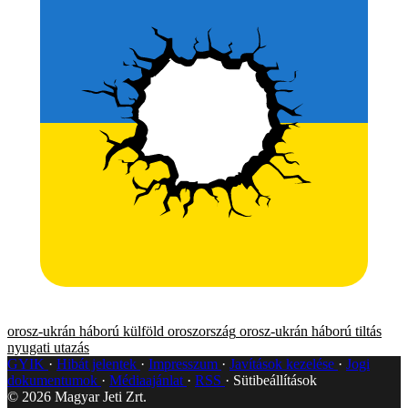
orosz-ukrán háború
külföld
oroszország
orosz-ukrán háború
tiltás
nyugati utazás
GYIK
Hibát jelentek
Impresszum
Javítások kezelése
Jogi
dokumentumok
Médiaajánlat
RSS
Sütibeállítások
©
2026
Magyar Jeti Zrt.