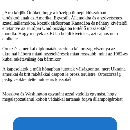
„Arra kérjük Önöket, hogy a közelgő ünnepi időszakban
tartózkodjanak az Amerikai Egyesült Államokba és a szövetséges
szatellitállamokba, köztük elsősorban Kanadába és néhány kivételtől
eltekintve az Európai Unió országaiba történő utazásoktól” –
mondta. Hogy melyek az EU-n belüli kivételek, azt sajnos nem
említette.
Orosz és amerikai diplomaták szerint a két ország viszonya az
ukrajnai háború miatti nézeteltérések miatt rosszabb, mint az 1962-es
kubai rakétaválság óta bármikor.
A kapcsolatok a múlt hónapban jutottak válságpontra, mert Ukrajna
amerikai és brit rakétákkal csapott le orosz területre, Oroszország
pedig csökkentette nukleáris küszöbét.
Moszkva és Washington egyaránt azzal vádolja egymást, hogy
megalapozatlanul koholt vádakkal tartanak fogva állampolgárokat.