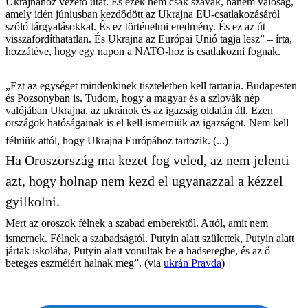
Ukrajnához vezető utat. És ezek nem csak szavak, hanem valóság,
amely idén júniusban kezdődött az Ukrajna EU-csatlakozásáról
szóló tárgyalásokkal. És ez történelmi eredmény. És ez az út
visszafordíthatatlan. És Ukrajna az Európai Unió tagja lesz” – írta,
hozzátéve, hogy egy napon a NATO-hoz is csatlakozni fognak.
„Ezt az egységet mindenkinek tiszteletben kell tartania. Budapesten
és Pozsonyban is. Tudom, hogy a magyar és a szlovák nép
valójában Ukrajna, az ukránok és az igazság oldalán áll. Ezen
országok hatóságainak is el kell ismerniük az igazságot. Nem kell
félniük attól, hogy Ukrajna Európához tartozik. (...)
Ha Oroszország ma kezet fog veled, az nem jelenti
azt, hogy holnap nem kezd el ugyanazzal a kézzel
gyilkolni.
Mert az oroszok félnek a szabad emberektől. Attól, amit nem
ismernek. Félnek a szabadságtól. Putyin alatt születtek, Putyin alatt
jártak iskolába, Putyin alatt vonultak be a hadseregbe, és az ő
beteges eszméiért halnak meg”. (via
ukrán Pravda
)