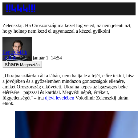
Zelenszkij: Ha Oroszország ma kezet fog veled, az nem jelenti azt,
hogy holnap nem kezd el ugyanazzal a kézzel gyilkolni
Benics Márk
külföld
2025. január 1. 14:54
Megosztás
„Ukrajna szilárdan áll a lábán, nem hajtja le a fejét, előre tekint, hisz
a jövőjében és a győzelemben mindazon gonoszságok ellenére,
amiket Oroszország elkövetett. Ukrajna képes az igazságos béke
elérésére - pajzzsal és karddal. Megvédi népét, értékeit,
függetlenségét” – írta
újévi levelében
Volodimir Zelenszkij ukrán
elnök.