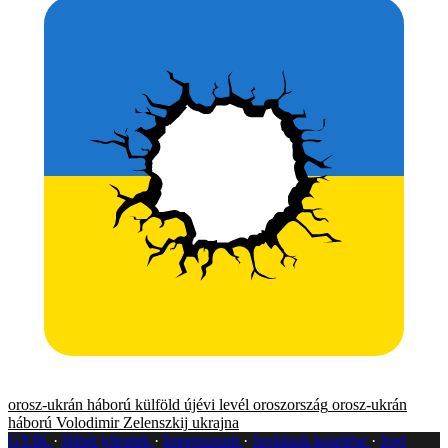
orosz-ukrán háború
külföld
újévi levél
oroszország
orosz-ukrán
háború
Volodimir Zelenszkij
ukrajna
GYIK
Hibát jelentek
Impresszum
Javítások kezelése
Jogi