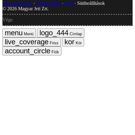
dokumentumok
Médiaajánlat
RSS
Sütibeállítások
©
2026
Magyar Jeti Zrt.
Vége
Menü
Címlap
Friss
Kör
Fiók