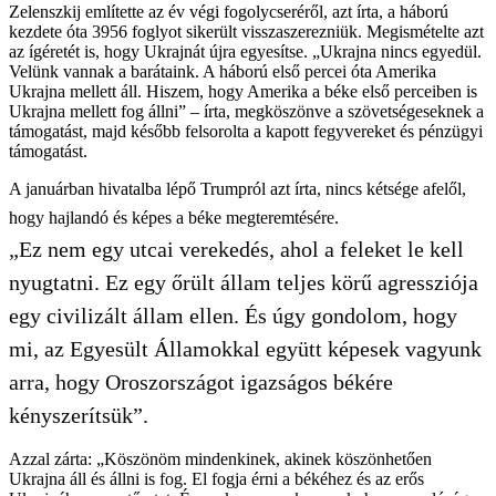
Zelenszkij említette az év végi fogolycseréről, azt írta, a háború
kezdete óta 3956 foglyot sikerült visszaszerezniük. Megismételte azt
az ígéretét is, hogy Ukrajnát újra egyesítse. „Ukrajna nincs egyedül.
Velünk vannak a barátaink. A háború első percei óta Amerika
Ukrajna mellett áll. Hiszem, hogy Amerika a béke első perceiben is
Ukrajna mellett fog állni” – írta, megköszönve a szövetségeseknek a
támogatást, majd később felsorolta a kapott fegyvereket és pénzügyi
támogatást.
A januárban hivatalba lépő Trumpról azt írta, nincs kétsége afelől,
hogy hajlandó és képes a béke megteremtésére.
„Ez nem egy utcai verekedés, ahol a feleket le kell
nyugtatni. Ez egy őrült állam teljes körű agressziója
egy civilizált állam ellen. És úgy gondolom, hogy
mi, az Egyesült Államokkal együtt képesek vagyunk
arra, hogy Oroszországot igazságos békére
kényszerítsük”.
Azzal zárta: „Köszönöm mindenkinek, akinek köszönhetően
Ukrajna áll és állni is fog. El fogja érni a békéhez és az erős