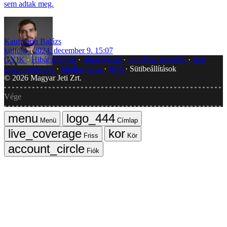
sem adtak meg.
Kaufmann Balázs
külföld
2024. december 9. 15:07
GYIK
Hibát jelentek
Impresszum
Javítások kezelése
Jogi
dokumentumok
Médiaajánlat
RSS
Sütibeállítások
©
2026
Magyar Jeti Zrt.
Vége
Menü
Címlap
Friss
Kör
Fiók