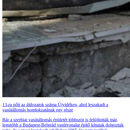
13-ra nőtt az áldozatok száma Újvidéken, ahol leszakadt a
vasútállomás homlokzatának egy része
Bár a szerbiai vasútállomás épületét többször is felújították már,
legutóbb a Budapest-Belgrád vasútvonalat építő kínaiak dolgoztak