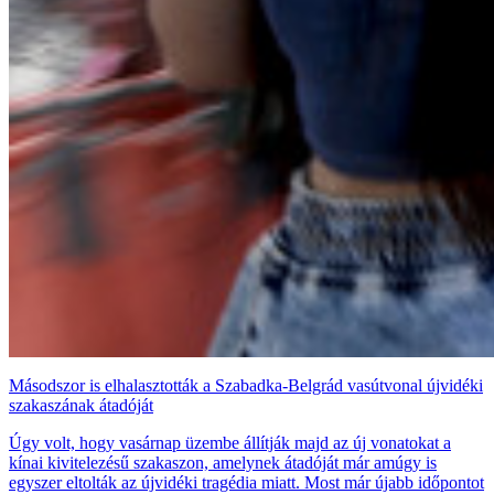
Másodszor is elhalasztották a Szabadka-Belgrád vasútvonal újvidéki
szakaszának átadóját
Úgy volt, hogy vasárnap üzembe állítják majd az új vonatokat a
kínai kivitelezésű szakaszon, amelynek átadóját már amúgy is
egyszer eltolták az újvidéki tragédia miatt. Most már újabb időpontot