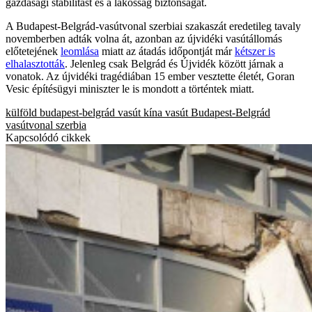
gazdasági stabilitást és a lakosság biztonságát.
A Budapest-Belgrád-vasútvonal szerbiai szakaszát eredetileg tavaly
novemberben adták volna át, azonban az újvidéki vasútállomás
előtetejének
leomlása
miatt az átadás időpontját már
kétszer is
elhalasztották
. Jelenleg csak Belgrád és Újvidék között járnak a
vonatok. Az újvidéki tragédiában 15 ember vesztette életét, Goran
Vesic építésügyi miniszter le is mondott a történtek miatt.
külföld
budapest-belgrád vasút
kína
vasút
Budapest-Belgrád
vasútvonal
szerbia
Kapcsolódó cikkek