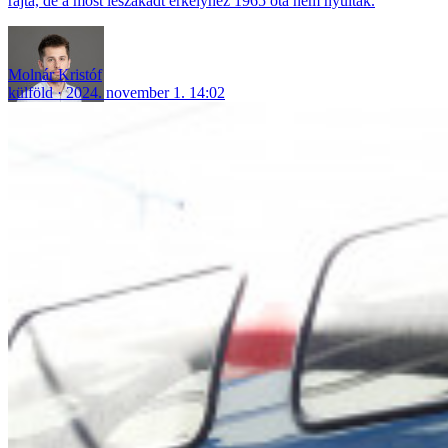
rajta, de a most leszakadt erkélyhez 1965 óta nem nyúltak.
Molnár Kristóf
külföld
2024. november 1. 14:02