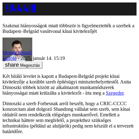
Szakmai hiányosságok miatt többször is figyelmeztették a szerbek a
Budapest–Belgrád vasútvonal kínai kivitelezőjét
Molnár Kristóf
külföld
2025. január 14. 15:19
Megosztás
Két bíráló levelet is kapott a Budapest-Belgrád projekt kínai
kivitelezője a korábbi szerb építésügyi miniszterhelyettestől. Anita
Dimoszki többek között az alkalmazott munkamódszerek
hiányosságai miatt kritizálta a kivitelezőt - írta meg a
Szegeder
.
Dimoszki a szerb Forbesnak arról beszélt, hogy a CRIC-CCCC
konzorcium alatt dolgozó Shandong vállalat sem szerb, sem kínai
oldalról nem rendelkezik elégséges munkaerővel. Emellett a
technikai háttere sem megfelelő, a projekthez szükséges
infrastruktúra (például az aluljárók) pedig nem készült el a tervezett
határidőre.