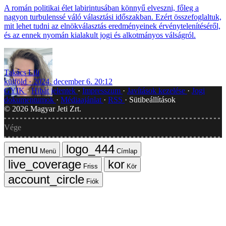
A román politikai élet labirintusában könnyű elveszni, főleg a
nagyon turbulenssé váló választási időszakban. Ezért összefoglaltuk,
mit lehet tudni az elnökválasztás eredményeinek érvénytelenítéséről,
és az ennek nyomán kialakult jogi és alkotmányos válságról.
Takács Lili
külföld
2024. december 6. 20:12
GYIK
Hibát jelentek
Impresszum
Javítások kezelése
Jogi
dokumentumok
Médiaajánlat
RSS
Sütibeállítások
©
2026
Magyar Jeti Zrt.
Vége
Menü
Címlap
Friss
Kör
Fiók