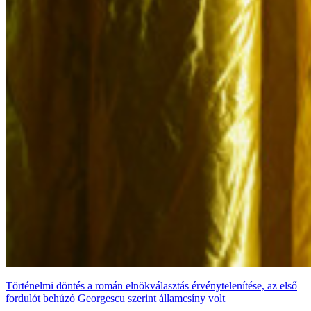
Történelmi döntés a román elnökválasztás érvénytelenítése, az első
fordulót behúzó Georgescu szerint államcsíny volt