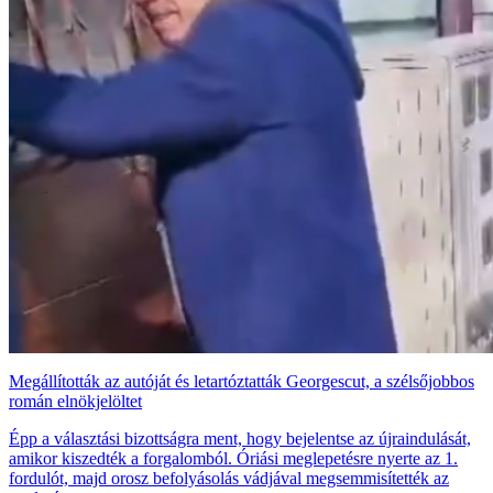
Megállították az autóját és letartóztatták Georgescut, a szélsőjobbos
román elnökjelöltet
Épp a választási bizottságra ment, hogy bejelentse az újraindulását,
amikor kiszedték a forgalomból. Óriási meglepetésre nyerte az 1.
fordulót, majd orosz befolyásolás vádjával megsemmisítették az