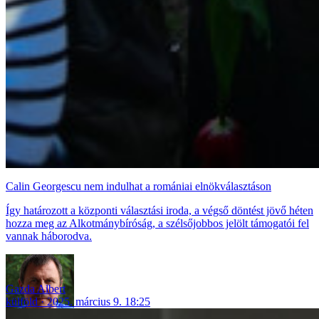
Calin Georgescu nem indulhat a romániai elnökválasztáson
Így határozott a központi választási iroda, a végső döntést jövő héten
hozza meg az Alkotmánybíróság, a szélsőjobbos jelölt támogatói fel
vannak háborodva.
Gazda Albert
külföld
2025. március 9. 18:25