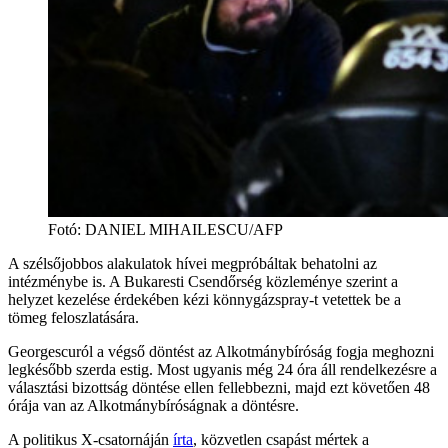
Fotó
:
DANIEL MIHAILESCU/AFP
A szélsőjobbos alakulatok hívei megpróbáltak behatolni az
intézménybe is. A Bukaresti Csendőrség közleménye szerint a
helyzet kezelése érdekében kézi könnygázspray-t vetettek be a
tömeg feloszlatására.
Georgescuról a végső döntést az Alkotmánybíróság fogja meghozni
legkésőbb szerda estig. Most ugyanis még 24 óra áll rendelkezésre a
választási bizottság döntése ellen fellebbezni, majd ezt követően 48
órája van az Alkotmánybíróságnak a döntésre.
A politikus X-csatornáján
írta
, közvetlen csapást mértek a