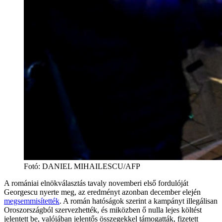
Fotó
:
DANIEL MIHAILESCU/AFP
A romániai elnökválasztás tavaly novemberi első fordulóját
Georgescu nyerte meg, az eredményt azonban december elején
megsemmisítették
. A román hatóságok szerint a kampányt illegálisan
Oroszországból szervezhették, és miközben ő nulla lejes költést
jelentett be, valójában jelentős összegekkel támogatták, fizetett