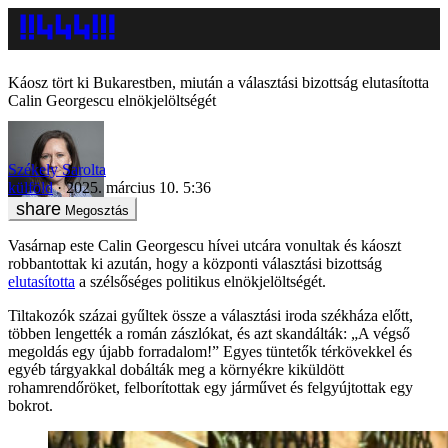
Káosz tört ki Bukarestben, miután a választási bizottság elutasította
Calin Georgescu elnökjelöltségét
Székely Sarolta
külföld
2025. március 10. 5:36
Megosztás
Vasárnap este Calin Georgescu hívei utcára vonultak és káoszt
robbantottak ki azután, hogy a központi választási bizottság
elutasította
a szélsőséges politikus elnökjelöltségét.
Tiltakozók százai gyűltek össze a választási iroda székháza előtt,
többen lengették a román zászlókat, és azt skandálták: „A végső
megoldás egy újabb forradalom!” Egyes tüntetők térkövekkel és
egyéb tárgyakkal dobálták meg a környékre kiküldött
rohamrendőröket, felborítottak egy járművet és felgyújtottak egy
bokrot.