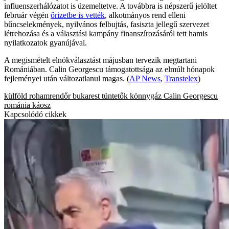
influenszerhálózatot is üzemeltetve. A továbbra is népszerű jelöltet
február végén
őrizetbe is vették
, alkotmányos rend elleni
bűncselekmények, nyilvános felbujtás, fasiszta jellegű szervezet
létrehozása és a választási kampány finanszírozásáról tett hamis
nyilatkozatok gyanújával.
A megismételt elnökválasztást májusban tervezik megtartani
Romániában. Calin Georgescu támogatottsága az elmúlt hónapok
fejleményei után változatlanul magas. (
AP News
,
Transtelex
)
külföld
rohamrendőr
bukarest
tüntetők
könnygáz
Calin Georgescu
románia
káosz
Kapcsolódó cikkek