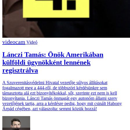
Videó
Lánczi Tamás: Önök Amerikában
külföldi ügynökként lennének
regisztrálva
A Szuverenitásvédelmi Hivatal vezetője súlyos állításokat
fogalmazott meg a 444-ről, de többszöri kérdésünkre sem
támasztotta alá ezt bizonyítékokkal, sőt, szerinte ezt nem is kell
bizonyítania. Lánczi Tamás önmagát egy autonóm állami szerv
vezetőjének tartja, arra a kérdésre pedig, hogy mit csinált Habony
Árpád cégében, azt válaszolta: semmi közük hozzá!