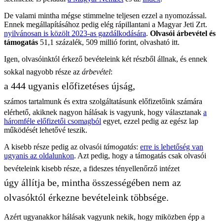
De valami mintha mégse stimmelne teljesen ezzel a nyomozással.
Ennek megállapításához pedig elég rápillantani a Magyar Jeti Zrt.
nyilvánosan is közölt 2023-as gazdálkodására
.
Olvasói árbevétel és
támogatás
51,1 százalék, 509 millió forint, olvasható itt.
Igen, olvasóinktól érkező bevételeink két részből állnak, és ennek
sokkal nagyobb része az
árbevétel
:
a 444 ugyanis előfizetéses újság,
számos tartalmunk és extra szolgáltatásunk előfizetőink számára
elérhető, akiknek nagyon hálásak is vagyunk, hogy választanak
a
háromféle előfizetői csomagból
egyet, ezzel pedig az egész lap
működését lehetővé teszik.
A kisebb része pedig az olvasói
támogatás
:
erre is lehetőség van
ugyanis az oldalunkon
. Azt pedig, hogy a támogatás csak olvasói
bevételeink kisebb része, a fideszes tényellenőrző intézet
úgy állítja be, mintha összességében nem az
olvasóktól érkezne bevételeink többsége.
Azért ugyanakkor hálásak vagyunk nekik, hogy miközben épp a