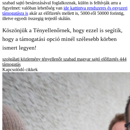
szabad sajtó besározásával foglalkoznak, külön is felhívják arra a
figyelmet: valóban lehetőség van
ide kattintva rendszeres és egyszeri
támogatásra is
akár az előfizetés mellett is, 5000-ről 50000 forintig,
illetve egyedi összegig terjedő skálán.
Köszönjük a Tényellenőrnek, hogy ezzel is segítik,
hogy a támogatási opció minél szélesebb körben
ismert legyen!
szolgálati közlemény
tényellenőr
szabad magyar sajtó
előfizetés
444
támogatás
Kapcsolódó cikkek