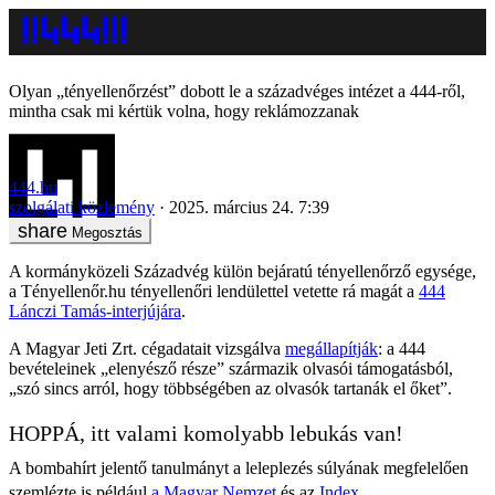
Olyan „tényellenőrzést” dobott le a századvéges intézet a 444-ről,
mintha csak mi kértük volna, hogy reklámozzanak
444.hu
szolgálati közlemény
2025. március 24. 7:39
Megosztás
A kormányközeli Századvég külön bejáratú tényellenőrző egysége,
a Tényellenőr.hu tényellenőri lendülettel vetette rá magát a
444
Lánczi Tamás-interjújára
.
A Magyar Jeti Zrt. cégadatait vizsgálva
megállapítják
: a 444
bevételeinek „elenyésző része” származik olvasói támogatásból,
„szó sincs arról, hogy többségében az olvasók tartanák el őket”.
HOPPÁ, itt valami komolyabb lebukás van!
A bombahírt jelentő tanulmányt a leleplezés súlyának megfelelően
szemlézte is például
a Magyar Nemzet
és az
Index
.