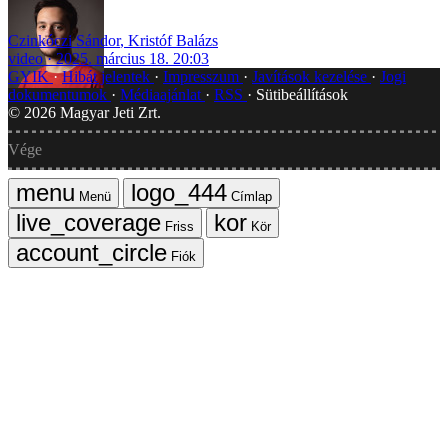
Czinkóczi Sándor
,
Kristóf Balázs
video
2025. március 18. 20:03
GYIK
Hibát jelentek
Impresszum
Javítások kezelése
Jogi
dokumentumok
Médiaajánlat
RSS
Sütibeállítások
©
2026
Magyar Jeti Zrt.
Vége
Menü
Címlap
Friss
Kör
Fiók