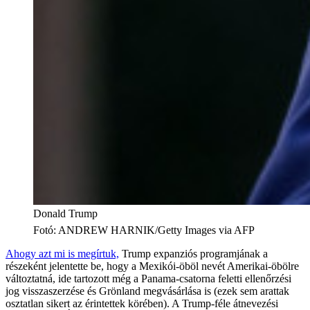
Donald Trump
Fotó
:
ANDREW HARNIK/Getty Images via AFP
Ahogy azt mi is megírtuk,
Trump expanziós programjának a
részeként jelentette be, hogy a Mexikói-öböl nevét Amerikai-öbölre
változtatná, ide tartozott még a Panama-csatorna feletti ellenőrzési
jog visszaszerzése és Grönland megvásárlása is (ezek sem arattak
osztatlan sikert az érintettek körében). A Trump-féle átnevezési