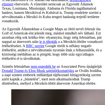
elismert
elnevezés. A vízterület nemcsak az Egyesült Államok
Texas, Louisiana, Mississippi, Alabama és Florida tagállamaival
határos, hanem Mexikóval és Kubával is. Trump rendelete szerint a
névváltoztatás a Mexikó és Kuba tengeri határaiig terjedő területre
vonatkozik.
Az Egyesült Államokban a Google Maps az öböl nevét február óta
Golf of Americak-ént jeleníti meg, máshol mindkét név látható. Ezt
azonban elég sok kritika érte: olyannyira, hogy még februárban, pár
nappal az átnevezés után
le is tiltották
a a Mexikói-öbölre vonatkozó
értékeléseket. A
BBC szerint
Google törölt is néhány negatív
értékelést, amiket a névváltoztatás nyomán írtak a felhasználók, és a
közösségi médiában az is pörgött, hogy több száz egycsillagos
értékelést el is távolítottak.
Szintén februárban
nem engedték be
az Associated Press újságíróját
Donald Trump és Elon Musk sajtótájékoztatójára
az Ovális Irodába,
a napi szinten emberek milliárdjait tájékoztató hírügynökség szerint
azért kapták a „büntetést”, mert nem alkalmazkodtak Trump
döntéséhez, mellyel a Mexikói-öblöt átnevezte Amerikai-öbölre.