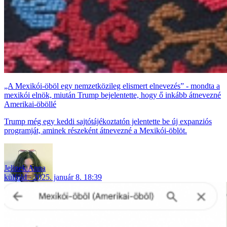
„A Mexikói-öböl egy nemzetközileg elismert elnevezés” - mondta a
mexikói elnök, miután Trump bejelentette, hogy ő inkább átnevezné
Amerikai-öböllé
Trump még egy keddi sajtótájékoztatón jelentette be új expanziós
programját, aminek részeként átnevezné a Mexikói-öblöt.
Jelinek Anna
külföld
2025. január 8. 18:39