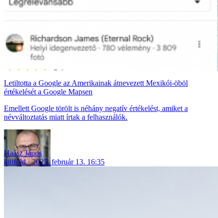
Letiltotta a Google az Amerikainak átnevezett Mexikói-öböl
értékelését a Google Mapsen
Emellett Google törölt is néhány negatív értékelést, amiket a
névváltoztatás miatt írtak a felhasználók.
Haász János
külföld
2025. február 13. 16:35