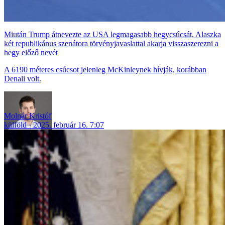
Miután Trump átnevezte az USA legmagasabb hegycsúcsát, Alaszka
két republikánus szenátora törvényjavaslattal akarja visszaszerezni a
hegy előző nevét
A 6190 méteres csúcsot jelenleg McKinleynek hívják, korábban
Denali volt.
Molnár Kristóf
külföld
2025. február 16. 7:07