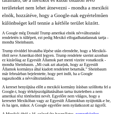
területeket nem lehet átnevezni - mondta a mexikói
elnök, hozzátéve, hogy a Google-nak egyértelműen
különbséget kell tennie a kétféle terület között.
A Google még Donald Trump amerikai elnök névváltoztatási
rendeletén is túllépett, ezt pedig Mexikó elfogadhatatlannak tartja -
mondta Sheinbaum.
Trump röviddel hivatalba lépése után elrendelte, hogy a Mexikói-
öböl neve Amerikai-öböl legyen. Trump rendelete szerint azonban
ez kizárólag az Egyesült Államok part menti vizeire vonatkozik -
mondta Sheinbaum. „Mi csak azt akarjuk, hogy az Egyesült
Államok kormánya által kiadott rendeletet betartsák.” Sheinbaum
már februárban bejelentette, hogy pert indít, ha a Google
ragaszkodik a névváltoztatáshoz.
A kereset benyújtása előtt a mexikói kormány írásban szólította fel a
Google-t, hogy térképszolgáltatásában tartsa tiszteletben a nem
amerikai rész történelmi nevét. Egyelőre nem világos, hogy a
keresetet Mexikóban vagy az Egyesült Államokban nyújtották-e be,
és ha igen, mikor. A Google egyelőre nem nyilatkozott az ügyről.
A Mexikói-öböl a 16. század óta használatos,
nemzetközileg