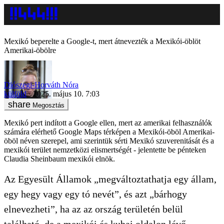
Mexikó beperelte a Google-t, mert átnevezték a Mexikói-öblöt
Amerikai-öbölre
Diószegi-Horváth Nóra
külföld
2025. május 10. 7:03
Megosztás
Mexikó pert indított a Google ellen, mert az amerikai felhasználók
számára elérhető Google Maps térképen a Mexikói-öböl Amerikai-
öböl néven szerepel, ami szerintük sérti Mexikó szuverenitását és a
mexikói terület nemzetközi elismertségét - jelentette be pénteken
Claudia Sheinbaum mexikói elnök.
Az Egyesült Államok „megváltoztathatja egy állam,
egy hegy vagy egy tó nevét”, és azt „bárhogy
elnevezheti”, ha az az ország területén belül
található, de a mexikói és kubai oldalon lévő