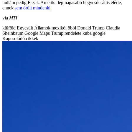
hullám pedig Észak-Amerika legmagasabb hegycsúcsát is elérte,
ennek
sem örült mindenki
.
via
MTI
külföld
Egyesült Államok
mexikói öböl
Donald Trump
Claudia
Sheinbaum
Google Maps
Trump rendelete
kuba
google
Kapcsolódó cikkek