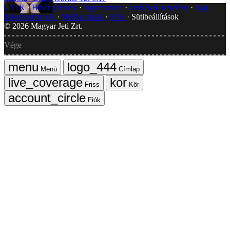
GYIK
Hibát jelentek
Impresszum
Javítások kezelése
Jogi
dokumentumok
Médiaajánlat
RSS
Sütibeállítások
©
2026
Magyar Jeti Zrt.
Vége
Menü
Címlap
Friss
Kör
Fiók