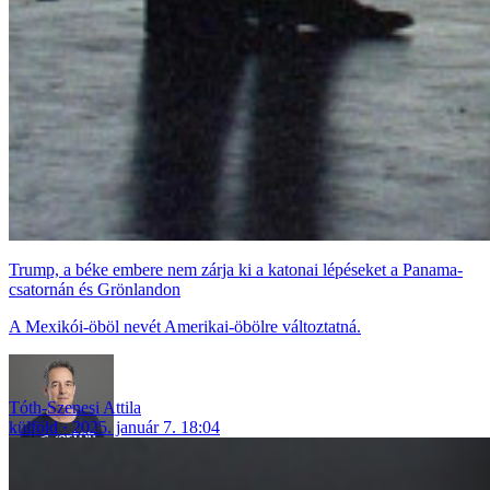
Trump, a béke embere nem zárja ki a katonai lépéseket a Panama-
csatornán és Grönlandon
A Mexikói-öböl nevét Amerikai-öbölre változtatná.
Tóth-Szenesi Attila
külföld
2025. január 7. 18:04