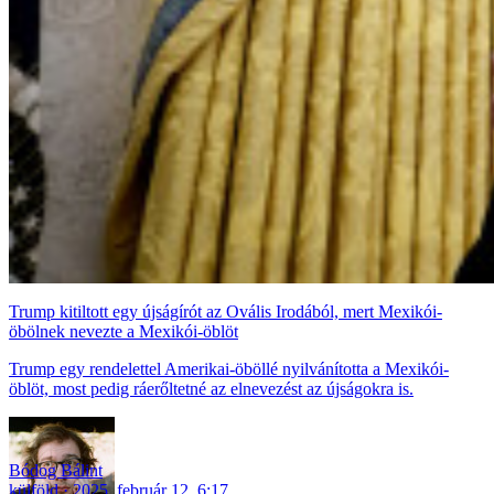
Trump kitiltott egy újságírót az Ovális Irodából, mert Mexikói-
öbölnek nevezte a Mexikói-öblöt
Trump egy rendelettel Amerikai-öböllé nyilvánította a Mexikói-
öblöt, most pedig ráerőltetné az elnevezést az újságokra is.
Bódog Bálint
külföld
2025. február 12. 6:17