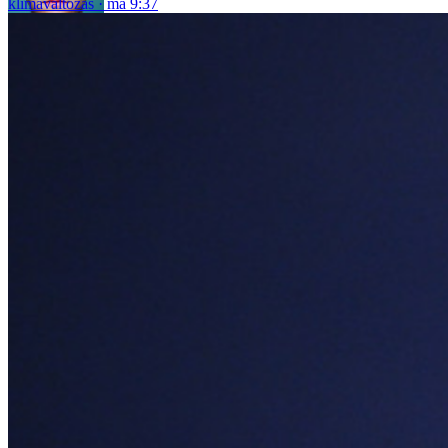
klímaváltozás
ma 9:37