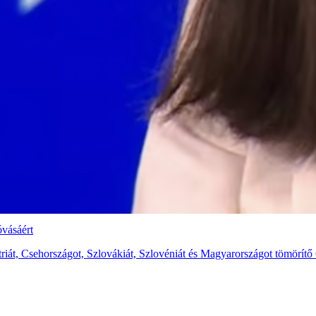
óvásáért
ztriát, Csehországot, Szlovákiát, Szlovéniát és Magyarországot tömörí