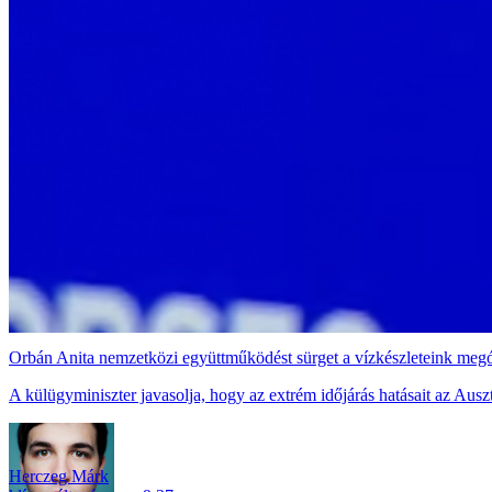
Orbán Anita nemzetközi együttműködést sürget a vízkészleteink meg
A külügyminiszter javasolja, hogy az extrém időjárás hatásait az Aus
Herczeg Márk