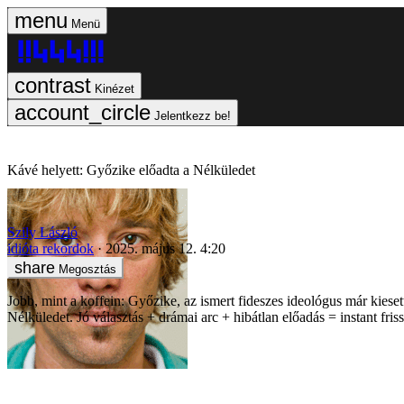
Menü
Kinézet
Jelentkezz be!
Kávé helyett: Győzike előadta a Nélküledet
Szily László
idióta rekordok
2025. május 12. 4:20
Megosztás
Jobb, mint a koffein: Győzike, az ismert fideszes ideológus már kiese
Nélküledet. Jó választás + drámai arc + hibátlan előadás = instant friss