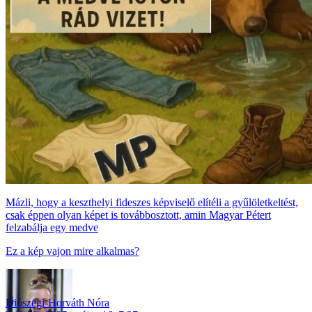
Mázli, hogy a keszthelyi fideszes képviselő elítéli a gyűlöletkeltést,
csak éppen olyan képet is továbbosztott, amin Magyar Pétert
felzabálja egy medve
Ez a kép vajon mire alkalmas?
Diószegi-Horváth Nóra