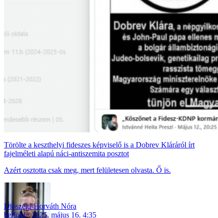
Törölte a keszthelyi fideszes képviselő is a Dobrev Kláráról írt
fajelméleti alapú náci-antiszemita posztot
Azért osztotta csak meg, mert felületesen olvasta. Ő is.
Diószegi-Horváth Nóra
belföld
2025. május 16. 4:35