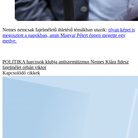
Nemes nemcsak fajelméletű ihletésű témákban utazik:
olyan képet is
megosztott a napokban, amin Magyar Pétert éppen megette egy
medve.
POLITIKA
harcosok klubja
antiszemitizmus
Nemes Klára
fidesz
fajelmélet
orbán viktor
Kapcsolódó cikkek