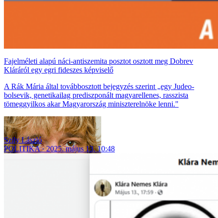
Fajelméleti alapú náci-antiszemita posztot osztott meg Dobrev
Kláráról egy egri fideszes képviselő
A Rák Mária által továbbosztott bejegyzés szerint „egy Judeo-
bolsevik, genetikailag prediszponált magyarellenes, rasszista
tömeggyilkos akar Magyarország miniszterelnöke lenni."
Szily László
POLITIKA
2025. május 13. 10:48