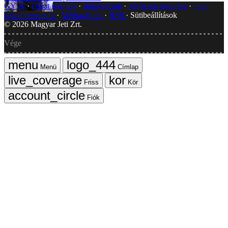
GYIK
Hibát jelentek
Impresszum
Javítások kezelése
Jogi
dokumentumok
Médiaajánlat
RSS
Sütibeállítások
©
2026
Magyar Jeti Zrt.
Vége
Menü
Címlap
Friss
Kör
Fiók