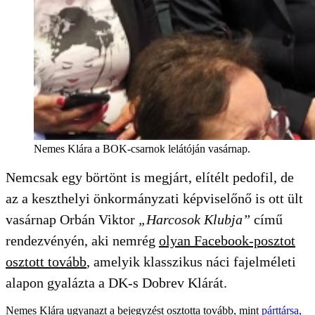
Nemes Klára a BOK-csarnok lelátóján vasárnap.
Nemcsak egy börtönt is megjárt, elítélt pedofil, de
az a keszthelyi önkormányzati képviselőnő is ott ült
vasárnap Orbán Viktor
„Harcosok Klubja”
című
rendezvényén, aki nemrég
olyan Facebook-posztot
osztott tovább
, amelyik klasszikus náci fajelméleti
alapon gyalázta a DK-s Dobrev Klárát.
Nemes Klára ugyanazt a bejegyzést osztotta tovább, mint
párttársa,