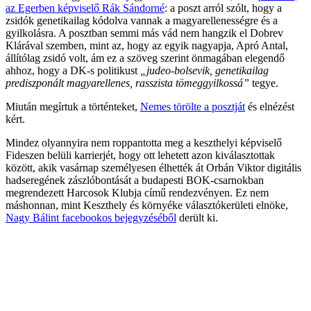
az Egerben képviselő Rák Sándorné
: a poszt arról szólt, hogy a
zsidók genetikailag kódolva vannak a magyarellenességre és a
gyilkolásra. A posztban semmi más vád nem hangzik el Dobrev
Klárával szemben, mint az, hogy az egyik nagyapja, Apró Antal,
állítólag zsidó volt, ám ez a szöveg szerint önmagában elegendő
ahhoz, hogy a DK-s politikust
„judeo-bolsevik, genetikailag
prediszponált magyarellenes, rasszista tömeggyilkossá”
tegye.
Miután megírtuk a történteket,
Nemes törölte a posztját
és elnézést
kért.
Mindez olyannyira nem roppantotta meg a keszthelyi képviselő
Fideszen belüli karrierjét, hogy ott lehetett azon kiválasztottak
között, akik vasárnap személyesen élhették át Orbán Viktor digitális
hadseregének zászlóbontását a budapesti BOK-csarnokban
megrendezett Harcosok Klubja című rendezvényen. Ez nem
máshonnan, mint Keszthely és környéke választókerületi elnöke,
Nagy Bálint facebookos bejegyzéséből
derült ki.