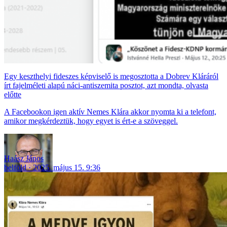
Egy keszthelyi fideszes képviselő is megosztotta a Dobrev Kláráról
írt fajelméleti alapú náci-antiszemita posztot, azt mondta, olvasta
előtte
A Facebookon igen aktív Nemes Klára akkor nyomta ki a telefont,
amikor megkérdeztük, hogy egyet is ért-e a szöveggel.
Haász János
belföld
2025. május 15. 9:36