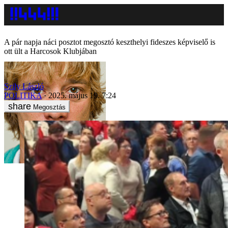
A pár napja náci posztot megosztó keszthelyi fideszes képviselő is
ott ült a Harcosok Klubjában
Szily László
POLITIKA
2025. május 19. 7:24
Megosztás