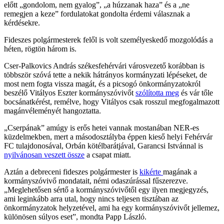
előtt „gondolom, nem gyalog”, „a húzzanak haza” és a „ne
remegjen a keze” fordulatokat gondolta érdemi válasznak a
kérdésekre.
Fideszes polgármesterek felől is volt személyeskedő mozgolódás a
héten, rögtön három is.
Cser-Palkovics András székesfehérvári városvezető korábban is
többször szóvá tette a nekik hátrányos kormányzati lépéseket, de
most nem fogta vissza magát, és a picsogó önkormányzatokról
beszélő Vitályos Eszter kormányszóvivőt
szólította meg
és vár tőle
bocsánatkérést, remélve, hogy Vitályos csak rosszul megfogalmazott
magánvéleményét hangoztatta.
„Cserpának” amúgy is erős hetei vannak mostanában NER-es
küzdelmekben, mert a másodosztályba éppen kieső helyi Fehérvár
FC tulajdonosával, Orbán kötélbarátjával, Garancsi Istvánnal is
nyilvánosan veszett össze
a csapat miatt.
Aztán a debreceni fideszes polgármester is
kikérte
magának a
kormányszóvivő mondatait, némi odaszúrással fűszerezve.
„Meglehetősen sértő a kormányszóvivőtől egy ilyen megjegyzés,
ami leginkább arra utal, hogy nincs teljesen tisztában az
önkormányzatok helyzetével, ami ha egy kormányszóvivőt jellemez,
különösen súlyos eset”, mondta Papp László.