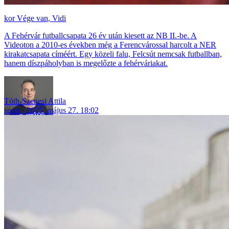
Vége van, Vidi
A Fehérvár futballcsapata 26 év után kiesett az NB II.-be. A
Videoton a 2010-es években még a Ferencvárossal harcolt a NER
kirakatcsapata címéért. Egy közeli falu, Felcsút nemcsak futballban,
hanem díszpáholyban is megelőzte a fehérváriakat.
Tóth-Szenesi Attila
sport
2025. május 27. 18:02