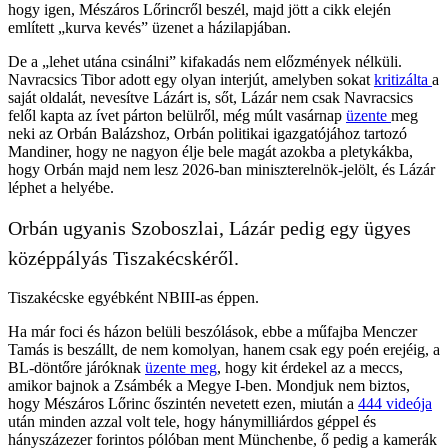
hogy igen, Mészáros Lőrincről beszél, majd jött a cikk elején
említett „kurva kevés” üzenet a házilapjában.
De a „lehet utána csinálni” kifakadás nem előzmények nélküli.
Navracsics Tibor adott egy olyan interjút, amelyben sokat
kritizálta
a
saját oldalát, nevesítve Lázárt is, sőt, Lázár nem csak Navracsics
felől kapta az ívet párton belülről, még múlt vasárnap
üzente
meg
neki az Orbán Balázshoz, Orbán politikai igazgatójához tartozó
Mandiner, hogy ne nagyon élje bele magát azokba a pletykákba,
hogy Orbán majd nem lesz 2026-ban miniszterelnök-jelölt, és Lázár
léphet a helyébe.
Orbán ugyanis Szoboszlai, Lázár pedig egy ügyes
középpályás Tiszakécskéről.
Tiszakécske egyébként NBIII-as éppen.
Ha már foci és házon belüli beszólások, ebbe a műfajba Menczer
Tamás is beszállt, de nem komolyan, hanem csak egy poén erejéig, a
BL-döntőre járóknak
üzente meg
, hogy kit érdekel az a meccs,
amikor bajnok a Zsámbék a Megye I-ben. Mondjuk nem biztos,
hogy Mészáros Lőrinc őszintén nevetett ezen, miután a
444 videója
után minden azzal volt tele, hogy hánymilliárdos géppel és
hányszázezer forintos pólóban ment Münchenbe, ő pedig a kamerák