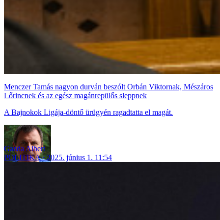
Menczer Tamás nagyon durván beszólt Orbán Viktornak, Mészáros
Lőrincnek és az egész magánrepülős sleppnek
A Bajnokok Ligája-döntő ürügyén ragadtatta el magát.
Gazda Albert
POLITIKA
2025. június 1. 11:54