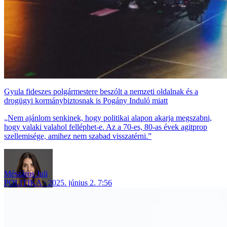
Gyula fideszes polgármestere beszólt a nemzeti oldalnak és a
drogügyi kormánybiztosnak is Pogány Induló miatt
„Nem ajánlom senkinek, hogy politikai alapon akarja megszabni,
hogy valaki valahol felléphet-e. Az a 70-es, 80-as évek agitprop
szellemisége, amihez nem szabad visszatérni.”
Mészáros Juli
POLITIKA
2025. június 2. 7:56