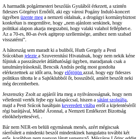
A harmadik polgármesteri beszólás Gyulából érkezett, a szintén
fideszes Görgényi Ernőtől, aki egy városi Pogány Induló-koncert
ügyében
üzente meg
a nemzeti oldalnak, a drogügyi kormánybiztost
konkrétan is megemlítve, hogy „nem ajánlom senkinek, hogy
politikai alapon akarja megszabni, hogy valaki valahol felléphet-e.
Az a 70-es, 80-as évek agitprop szellemisége, amihez nem szabad
visszatérni”.
A hátország sem maradt ki a buliból, Huth Gergely a Pesti
Srácokban
jelezte
a Szuverenitási Hivatalnak, hogy nem nekik kéne
fújniuk a passzátszelet átláthatósági ügyben, maradjanak csak a
tanulmányírásoknál, Bencsik András pedig most gondolta
elérkezettnek az időt arra, hogy
előjöjjön
azzal, hogy egy fideszes
politikus tiltotta le a Sajtóklubból őt, bosszúból, amiért beszólt neki
még decemberben.
Jeszenszky Zsolt az apjáról írta meg a nyilvánosságnak, hogy nem
véletlenül verték fejbe egy kalapáccsal, hiszen a
sátánt szolgálja
,
majd a Pesti Srácok hasábjain
keveredett vitába
erről a kijelentéséről
régi barátjával, Máthé Áronnal, a Nemzeti Emlékezet Bizottság
elnökhelyettesével, .
Bár nem NER-en belüli egymásnak menés, azért mégiscsak
ráerősített a mindenki beszól mindenkinek hangulatra további két
erős, korábban nem nagyon látott versenyző. Mészáros Lőrinc eddig