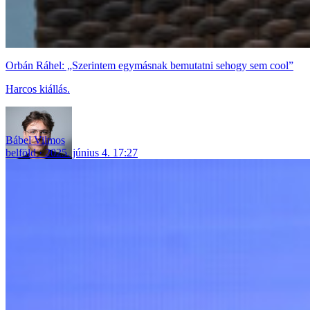
Orbán Ráhel: „Szerintem egymásnak bemutatni sehogy sem cool”
Harcos kiállás.
Bábel Vilmos
belföld
2025. június 4. 17:27