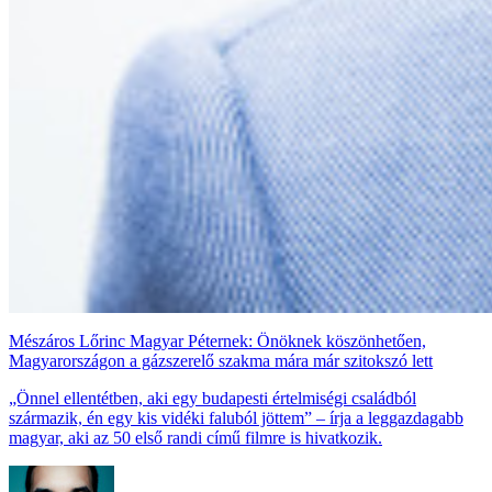
Mészáros Lőrinc Magyar Péternek: Önöknek köszönhetően,
Magyarországon a gázszerelő szakma mára már szitokszó lett
„Önnel ellentétben, aki egy budapesti értelmiségi családból
származik, én egy kis vidéki faluból jöttem” – írja a leggazdagabb
magyar, aki az 50 első randi című filmre is hivatkozik.