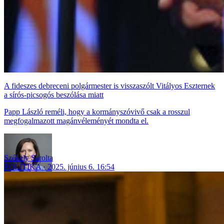
A fideszes debreceni polgármester is visszaszólt Vitályos Eszternek
a sírós-picsogós beszólása miatt
Papp László reméli, hogy a kormányszóvivő csak a rosszul
megfogalmazott magánvéleményét mondta el.
Székely Sarolta
POLITIKA
2025. június 6. 16:54