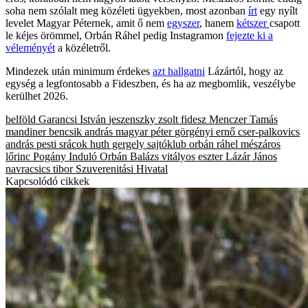
soha nem szólalt meg közéleti ügyekben, most azonban
írt
egy nyílt
levelet Magyar Péternek, amit ő nem
egyszer
, hanem
kétszer
csapott
le kéjes örömmel, Orbán Ráhel pedig Instagramon
fejezte ki a
véleményét
a közéletről.
Mindezek után minimum érdekes
azt hallgatni
Lázártól, hogy az
egység a legfontosabb a Fideszben, és ha az megbomlik, veszélybe
kerülhet 2026.
belföld
Garancsi István
jeszenszky zsolt
fidesz
Menczer Tamás
mandiner
bencsik andrás
magyar péter
görgényi ernő
cser-palkovics
andrás
pesti srácok
huth gergely
sajtóklub
orbán ráhel
mészáros
lőrinc
Pogány Induló
Orbán Balázs
vitályos eszter
Lázár János
navracsics tibor
Szuverenitási Hivatal
Kapcsolódó cikkek