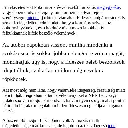
Emlékezetes volt Pokorni sok évvel ezelőtti urizálós
megjegyzése
,
vagy éppen Gulyás Gergely, amikor nem is olyan régen
szerénységre
intette
a jachtos elvtársakat. Fideszes polgármesterek is
szoktak elégedetlenkedni amiatt, hogy a kormány szívatja az
önkormányzatokat, és a holdudvarba tartozó lapokban is
felbukkannak kifelé beszélő vélemények.
Az utóbbi napokban viszont mintha mindenki a
szokásosnál is sokkal jobban elengedte volna magát,
mondhatjuk úgy is, hogy a fideszes belső beszólások
idejét éljük, szokatlan módon még nevek is
röpködtek.
Azt most még nem látni, hogy valamiféle idegesség, feszültség miatt
nem tudják magukban tartani a véleményüket a NER-ben, vagy
tudatosság van mögötte, mondván, ha van ilyen és olyan álláspont is
párton belül, akkor legalább minden fideszes megtalálja a magának
tetszőt.
A főszereplő megint Lázár János volt. A luxizás miatti
elégedetlensége már konstans, de legutóbb azt is világossá
tette
,