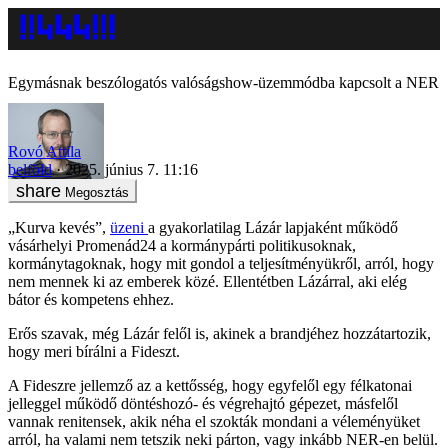
Egymásnak beszólogatós valóságshow-üzemmódba kapcsolt a NER
Rovó Attila
belföld
2025. június 7. 11:16
Megosztás
„Kurva kevés”,
üzeni
a gyakorlatilag Lázár lapjaként működő
vásárhelyi Promenád24 a kormánypárti politikusoknak,
kormánytagoknak, hogy mit gondol a teljesítményükről, arról, hogy
nem mennek ki az emberek közé. Ellentétben Lázárral, aki elég
bátor és kompetens ehhez.
Erős szavak, még Lázár felől is, akinek a brandjéhez hozzátartozik,
hogy meri bírálni a Fideszt.
A Fideszre jellemző az a kettősség, hogy egyfelől egy félkatonai
jelleggel működő döntéshozó- és végrehajtó gépezet, másfelől
vannak renitensek, akik néha el szokták mondani a véleményüket
arról, ha valami nem tetszik neki párton, vagy inkább NER-en belül.