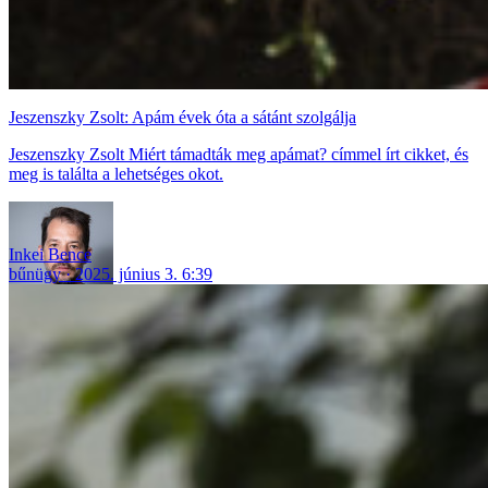
Jeszenszky Zsolt: Apám évek óta a sátánt szolgálja
Jeszenszky Zsolt Miért támadták meg apámat? címmel írt cikket, és
meg is találta a lehetséges okot.
Inkei Bence
bűnügy
2025. június 3. 6:39