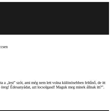
ccsen
a a „lest” szót, ami még nem lett volna különösebben feltűnő, de itt
y, öreg! Édesanyádat, azt locsolgasd! Maguk meg minek állnak itt?”.