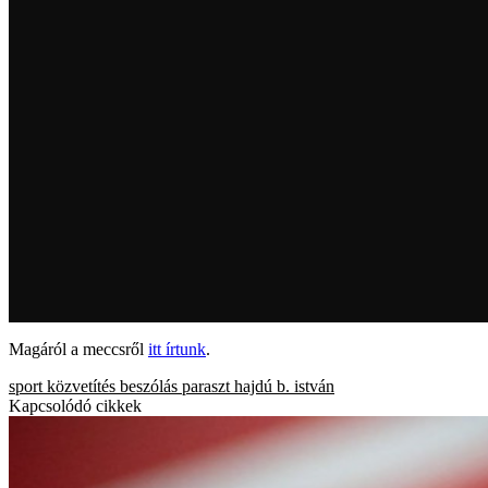
Magáról a meccsről
itt írtunk
.
sport
közvetítés
beszólás
paraszt
hajdú b. istván
Kapcsolódó cikkek