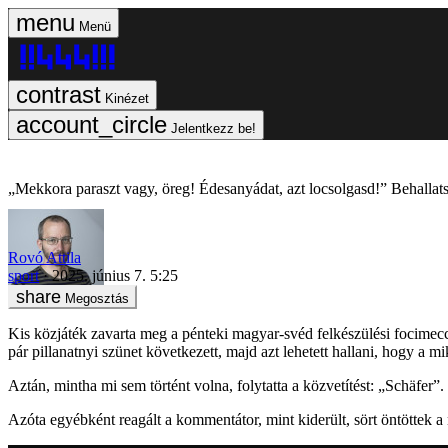
Menü
Kinézet
Jelentkezz be!
„Mekkora paraszt vagy, öreg! Édesanyádat, azt locsolgasd!” Behallat
Rovó Attila
sport
2025. június 7. 5:25
Megosztás
Kis közjáték zavarta meg a pénteki magyar-svéd felkészülési focimeccs
pár pillanatnyi szünet következett, majd azt lehetett hallani, hogy a
Aztán, mintha mi sem történt volna, folytatta a közvetítést: „Schäfer”.
Azóta egyébként reagált a kommentátor, mint kiderült, sört öntöttek 