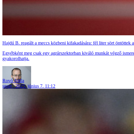
Hajdú B. reagált a meccs közbeni kifakadására: fél liter sört öntöttek 
Egyébként meg csak egy agrárszektorban kiváló munkát végző ismeretle
gyakorolhatja.
Rovó Attila
sport
2025. június 7. 11:12