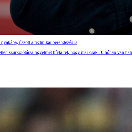
a nyakába, úszott a technikai berendezés is
n szurkolótársa figyelmét hívta fel, hogy már csak 10 hónap van hátra