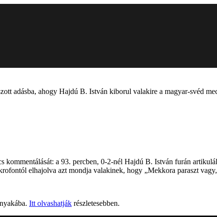
szott adásba, ahogy Hajdú B. István kiborul valakire a magyar-svéd me
 kommentálását: a 93. percben, 0-2-nél Hajdú B. István furán artikulált
 mikrofontól elhajolva azt mondja valakinek, hogy „Mekkora paraszt vag
a nyakába.
Itt olvashatják
részletesebben.