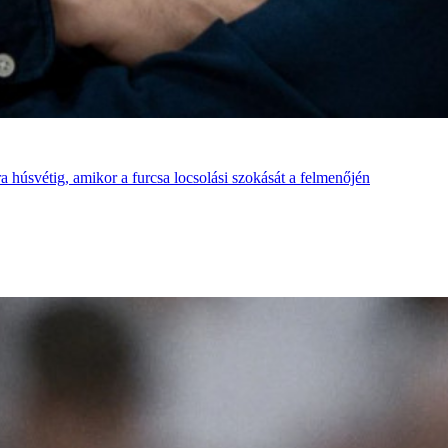
 húsvétig, amikor a furcsa locsolási szokását a felmenőjén