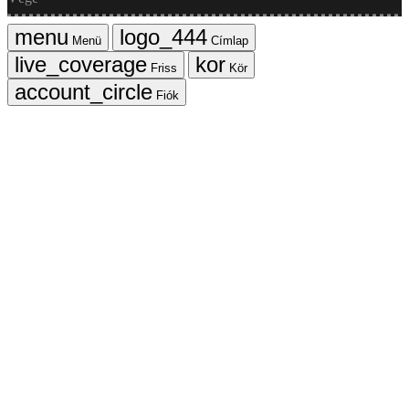
Menü
Címlap
Friss
Kör
Fiók