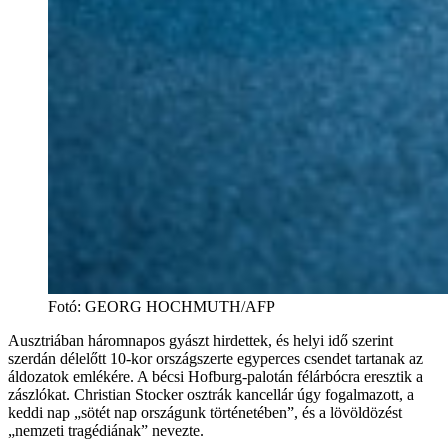
Fotó
:
GEORG HOCHMUTH/AFP
Ausztriában háromnapos gyászt hirdettek, és helyi idő szerint
szerdán délelőtt 10-kor országszerte egyperces csendet tartanak az
áldozatok emlékére. A bécsi Hofburg-palotán félárbócra eresztik a
zászlókat. Christian Stocker osztrák kancellár úgy fogalmazott, a
keddi nap „sötét nap országunk történetében”, és a lövöldözést
„nemzeti tragédiának” nevezte.