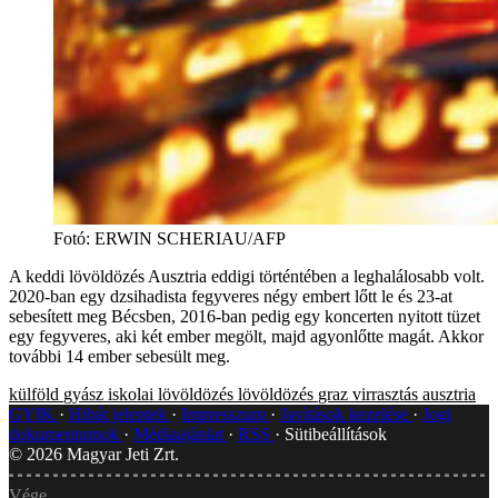
Fotó
:
ERWIN SCHERIAU/AFP
A keddi lövöldözés Ausztria eddigi történtében a leghalálosabb volt.
2020-ban egy dzsihadista fegyveres négy embert lőtt le és 23-at
sebesített meg Bécsben, 2016-ban pedig egy koncerten nyitott tüzet
egy fegyveres, aki két ember megölt, majd agyonlőtte magát. Akkor
további 14 ember sebesült meg.
külföld
gyász
iskolai lövöldözés
lövöldözés
graz
virrasztás
ausztria
GYIK
Hibát jelentek
Impresszum
Javítások kezelése
Jogi
dokumentumok
Médiaajánlat
RSS
Sütibeállítások
©
2026
Magyar Jeti Zrt.
Vége