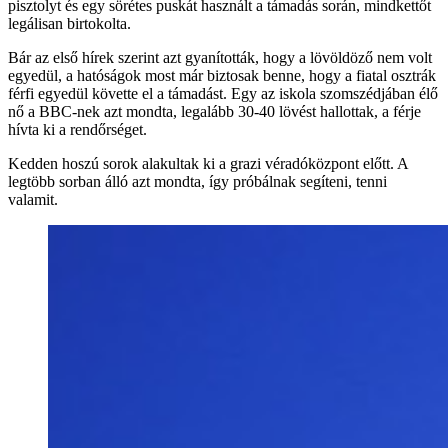
pisztolyt és egy sörétes puskát használt a támadás során, mindkettőt
legálisan birtokolta.
Bár az első hírek szerint azt gyanították, hogy a lövöldöző nem volt
egyedül, a hatóságok most már biztosak benne, hogy a fiatal osztrák
férfi egyedül követte el a támadást. Egy az iskola szomszédjában élő
nő a BBC-nek azt mondta, legalább 30-40 lövést hallottak, a férje
hívta ki a rendőrséget.
Kedden hoszú sorok alakultak ki a grazi véradóközpont előtt. A
legtöbb sorban álló azt mondta, így próbálnak segíteni, tenni
valamit.