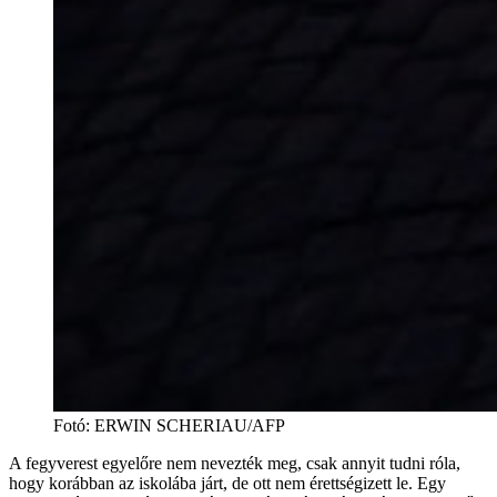
Fotó
:
ERWIN SCHERIAU/AFP
A fegyverest egyelőre nem nevezték meg, csak annyit tudni róla,
hogy korábban az iskolába járt, de ott nem érettségizett le. Egy