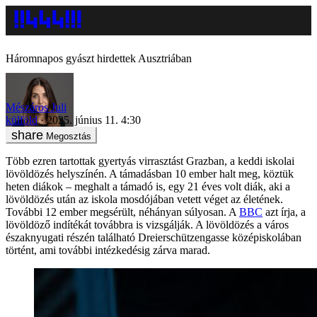
Háromnapos gyászt hirdettek Ausztriában
Mészáros Juli
külföld
2025. június 11. 4:30
Megosztás
Több ezren tartottak gyertyás virrasztást Grazban, a keddi iskolai
lövöldözés helyszínén. A támadásban 10 ember halt meg, köztük
heten diákok – meghalt a támadó is, egy 21 éves volt diák, aki a
lövöldözés után az iskola mosdójában vetett véget az életének.
További 12 ember megsérült, néhányan súlyosan. A
BBC
azt írja, a
lövöldöző indítékát továbbra is vizsgálják. A lövöldözés a város
északnyugati részén található Dreierschützengasse középiskolában
történt, ami további intézkedésig zárva marad.