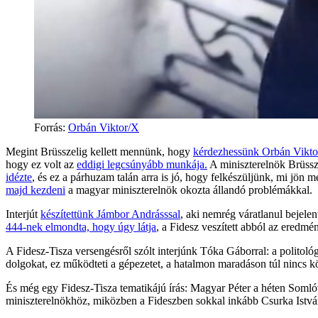
Forrás
:
Orbán Viktor/X
Megint Brüsszelig kellett mennünk, hogy
kérdezhessünk Orbán Vikto
hogy ez volt az
eddigi legcsúnyább munkája.
A miniszterelnök Brüssze
idézte
, és ez a párhuzam talán arra is jó, hogy felkészüljünk, mi jön
majd kezdeni
a magyar miniszterelnök okozta állandó problémákkal.
Interjút
készítettünk Jámbor Andrásssal
, aki nemrég váratlanul bejelen
444-nek elmondta, hogy úgy látja
, a Fidesz veszített abból az eredmén
A Fidesz-Tisza versengésről szólt interjúnk Tóka Gáborral: a politoló
dolgokat, ez működteti a gépezetet, a hatalmon maradáson túl nincs kö
És még egy Fidesz-Tisza tematikájú írás: Magyar Péter a héten Somlóv
miniszterelnökhöz, miközben a Fideszben sokkal inkább Csurka István