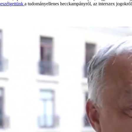
eszélgettünk
a tudományellenes hecckampányról, az interszex jogokról,