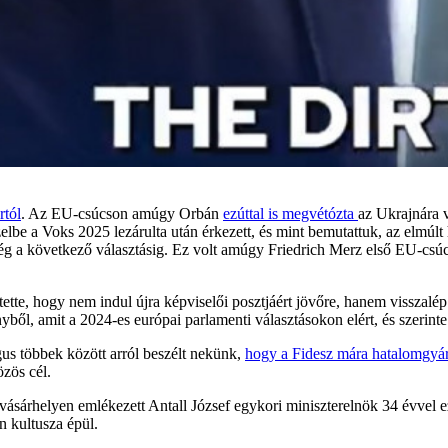
rtól
. Az EU-csúcson amúgy Orbán
ezúttal is megvétózta
az Ukrajnára v
lbe a Voks 2025 lezárulta után érkezett, és mint bemutattuk, az elmúlt
 még a következő választásig. Ez volt amúgy Friedrich Merz első EU-csúc
tette, hogy nem indul újra képviselői posztjáért jövőre, hanem visszalép 
yből, amit a 2024-es európai parlamenti választásokon elért, és szerinte fi
gus többek között arról beszélt nekünk,
hogy a Fidesz mára hatalomgyár
zös cél.
ásárhelyen emlékezett Antall József egykori miniszterelnök 34 évvel ez
 kultusza épül.