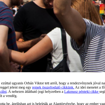
ezúttal ugyanis Orbán Viktor tett arról, hogy a rendezvénynek jóval n
 reggel jelent meg egy
remek összefoglaló cikkünk.
Az idei menetet a fő
válni
. A nehezen átlátható jogi helyzetben a
Lakmusz pénteki cikke
seg
t a vendég.
tta be, áprilisban azt is beleírták az Alaptörvénybe, hogy az ember vag