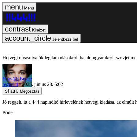
Menü
Kinézet
Jelentkezz be!
Hétvégi olvasnivalók légitámadásokról, hatalomgyárakról, szovjet ment
Horváth Bence
reggel 4
2025. június 28. 6:02
Megosztás
Jó reggelt, itt a 444 napindító hírlevelének hétvégi kiadása, az elmúl
Pride