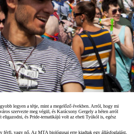
agyobb legyen a tétje, mint a megelőző években. Arról, hogy mi
város szervezte meg végül, és Karácsony Gergely a héten arról
ít eligazodni, és Pride-tematikájú volt az eheti Tyúkól is, egész
y férfi, vagy nő. Az MTA biológusai erre kiadtak egy állásfoglalást,