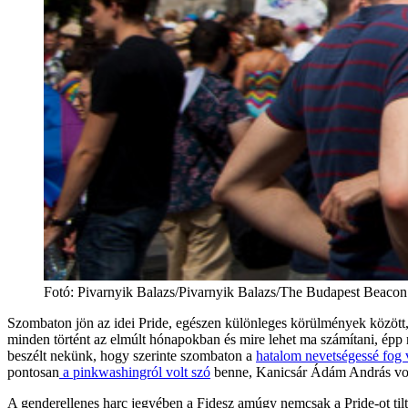
Fotó
:
Pivarnyik Balazs/Pivarnyik Balazs/The Budapest Beacon
Szombaton jön az idei Pride, egészen különleges körülmények között, 
minden történt az elmúlt hónapokban és mire lehet ma számítani, épp
beszélt nekünk, hogy szerinte szombaton a
hatalom nevetségessé fog 
pontosan
a pinkwashingról volt szó
benne, Kanicsár Ádám András vol
A genderellenes harc jegyében a Fidesz amúgy nemcsak a Pride-ot tilto