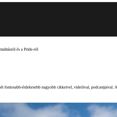
alitásról és a Pride-ról
t hét fontosabb-érdekesebb nagyobb cikkeivel, videóival, podcastjaival.