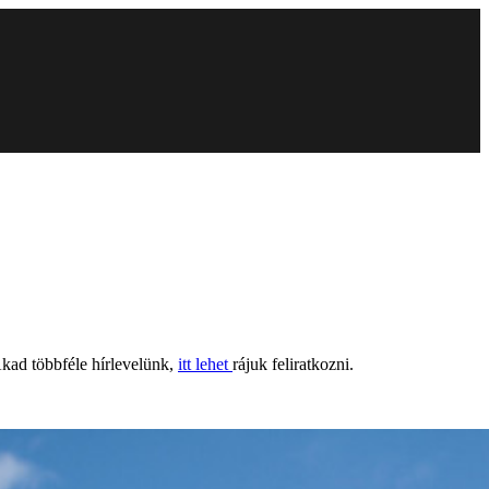
 Akad többféle hírlevelünk,
itt lehet
rájuk feliratkozni.