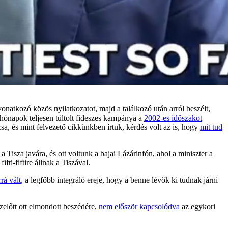
onatkozó közös nyilatkozatot, majd a találkozó után arról beszélt,
 hónapok teljesen túltolt fideszes kampánya a
2002-es időszakot
sa, és mint felvezető cikkünkben írtuk, kérdés volt az is, hogy
mit tud
a Tisza javára, és ott voltunk a bajai Lázárinfón, ahol a miniszter a
fti-fiftire állnak a Tiszával.
rá vált
, a legfőbb integráló ereje, hogy a benne lévők ki tudnak járni
előtt ott elmondott beszédére,
nem először kapcsolódva
az egykori