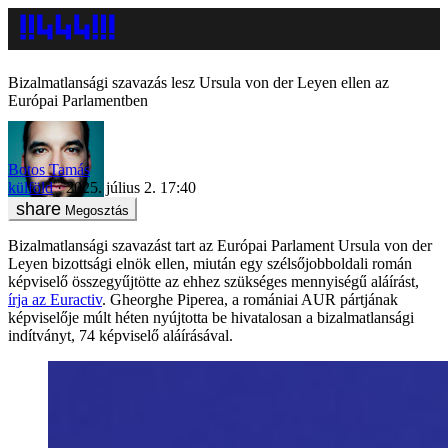
Bizalmatlansági szavazás lesz Ursula von der Leyen ellen az
Európai Parlamentben
Botos Tamás
külföld
2025. július 2. 17:40
Megosztás
Bizalmatlansági szavazást tart az Európai Parlament Ursula von der
Leyen bizottsági elnök ellen, miután egy szélsőjobboldali román
képviselő összegyűjtötte az ehhez szükséges mennyiségű aláírást,
írja az Euractiv
. Gheorghe Piperea, a romániai AUR pártjának
képviselője múlt héten nyújtotta be hivatalosan a bizalmatlansági
indítványt, 74 képviselő aláírásával.