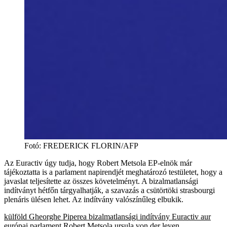
Fotó
:
FREDERICK FLORIN/AFP
Az Euractiv úgy tudja, hogy Robert Metsola EP-elnök már
tájékoztatta is a parlament napirendjét meghatározó testületet, hogy a
javaslat teljesítette az összes követelményt. A bizalmatlansági
indítványt hétfőn tárgyalhatják, a szavazás a csütörtöki strasbourgi
plenáris ülésen lehet. Az indítvány valószínűleg elbukik.
külföld
Gheorghe Piperea
bizalmatlansági indítvány
Euractiv
aur
európai parlament
Robert Metsola
ursula von der leyen