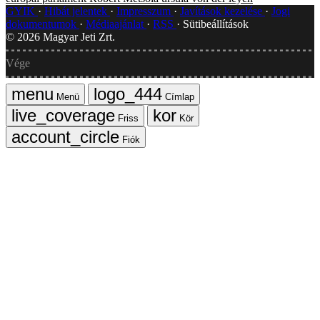
GYIK
Hibát jelentek
Impresszum
Javítások kezelése
Jogi
dokumentumok
Médiaajánlat
RSS
Sütibeállítások
©
2026
Magyar Jeti Zrt.
Vége
Menü
Címlap
Friss
Kör
Fiók