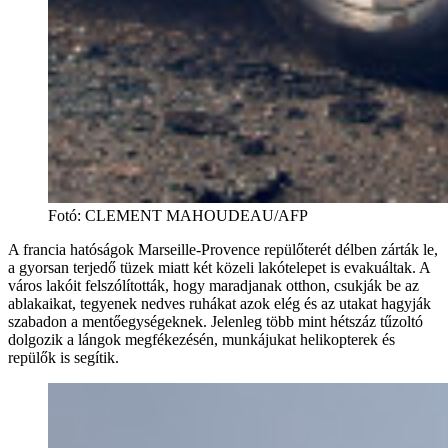
Fotó
:
CLEMENT MAHOUDEAU/AFP
A francia hatóságok Marseille-Provence repülőterét délben zárták le,
a gyorsan terjedő tüzek miatt két közeli lakótelepet is evakuáltak. A
város lakóit felszólították, hogy maradjanak otthon, csukják be az
ablakaikat, tegyenek nedves ruhákat azok elég és az utakat hagyják
szabadon a mentőegységeknek. Jelenleg több mint hétszáz tűzoltó
dolgozik a lángok megfékezésén, munkájukat helikopterek és
repülők is segítik.