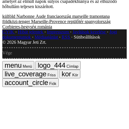
amelyet az elmúlt napok súlyos csapadékhiánya és az elhúzódó
hőhullám teljesen kiszárított.
külföld
Narbonne
Aude
franciaország
marseille
tramontana
földközi-tenger
Marseille-Provence repülőtér
spanyolország
Corbieres-hegység
románia
GYIK
Hibát jelentek
Impresszum
Javítások kezelése
Jogi
dokumentumok
Médiaajánlat
RSS
Sütibeállítások
©
2026
Magyar Jeti Zrt.
Vége
Menü
Címlap
Friss
Kör
Fiók