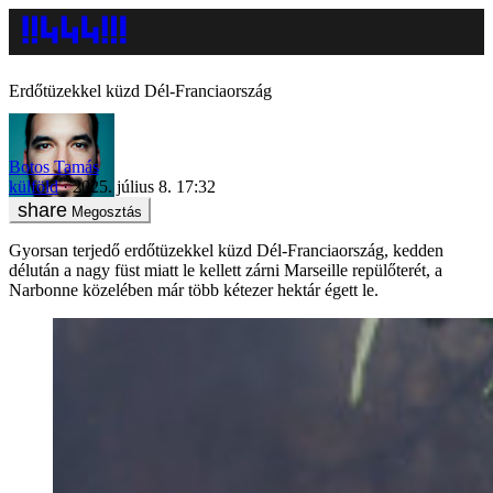
Erdőtüzekkel küzd Dél-Franciaország
Botos Tamás
külföld
2025. július 8. 17:32
Megosztás
Gyorsan terjedő erdőtüzekkel küzd Dél-Franciaország, kedden
délután a nagy füst miatt le kellett zárni Marseille repülőterét, a
Narbonne közelében már több kétezer hektár égett le.