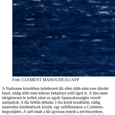
Fotó
:
CLEMENT MAHOUDEAU/AFP
A Narbonne közelében keletkezett tűz ellen több mint ezer tűzoltó
küzd, eddig több mint kétezer hektárnyi erdő égett le. A füst miatt
ideiglenesen le kellett zárni az egyik Spanyolországba vezető
autópályát. A tűz hétfőn délután 3 óra körül kezdődött, eddig
ismeretlen körülmények között, egy szőlőbirtokon a Corbieres-
hegységben. A szél miatt a tűz gyorsan terjedt a növényzetben,