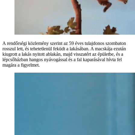
A rendőrségi közlemény szerint az 59 éves tulajdonos szombaton
rosszul lett, és tehetetlenül feküdt a lakásában. A macskája ezután
kiugrott a lakás nyitott ablakán, majd visszatért az épületbe, és a
lépcsőházban hangos nyávogással és a fal kaparásával hívta fel
magára a figyelmet.