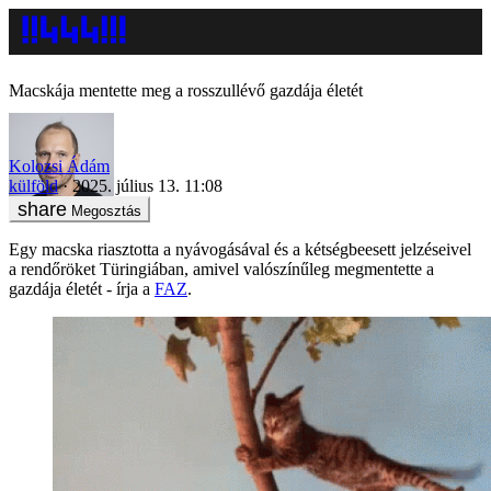
Macskája mentette meg a rosszullévő gazdája életét
Kolozsi Ádám
külföld
2025. július 13. 11:08
Megosztás
Egy macska riasztotta a nyávogásával és a kétségbeesett jelzéseivel
a rendőröket Türingiában, amivel valószínűleg megmentette a
gazdája életét - írja a
FAZ
.