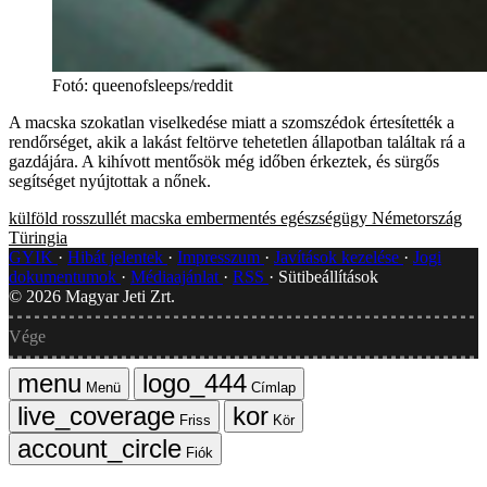
Fotó
:
queenofsleeps/reddit
A macska szokatlan viselkedése miatt a szomszédok értesítették a
rendőrséget, akik a lakást feltörve tehetetlen állapotban találtak rá a
gazdájára. A kihívott mentősök még időben érkeztek, és sürgős
segítséget nyújtottak a nőnek.
külföld
rosszullét
macska
embermentés
egészségügy
Németország
Türingia
GYIK
Hibát jelentek
Impresszum
Javítások kezelése
Jogi
dokumentumok
Médiaajánlat
RSS
Sütibeállítások
©
2026
Magyar Jeti Zrt.
Vége
Menü
Címlap
Friss
Kör
Fiók