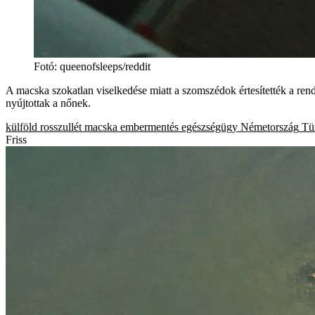
Fotó
:
queenofsleeps/reddit
A macska szokatlan viselkedése miatt a szomszédok értesítették a rendő
nyújtottak a nőnek.
külföld
rosszullét
macska
embermentés
egészségügy
Németország
Tü
Friss