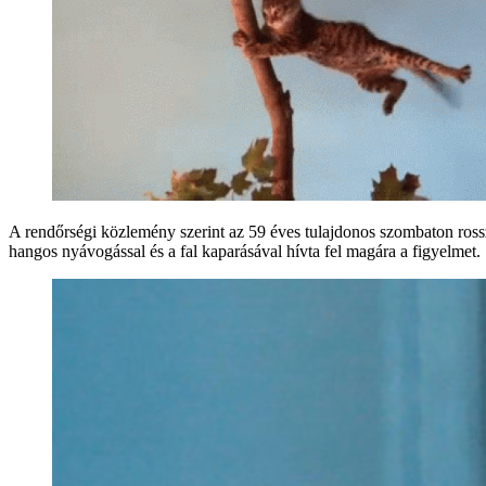
A rendőrségi közlemény szerint az 59 éves tulajdonos szombaton rosszul
hangos nyávogással és a fal kaparásával hívta fel magára a figyelmet.