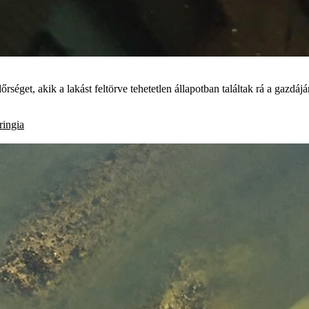
rséget, akik a lakást feltörve tehetetlen állapotban találtak rá a gazdá
ringia