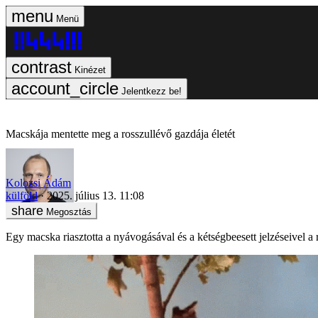
Menü
Kinézet
Jelentkezz be!
Macskája mentette meg a rosszullévő gazdája életét
Kolozsi Ádám
külföld
2025. július 13. 11:08
Megosztás
Egy macska riasztotta a nyávogásával és a kétségbeesett jelzéseivel a