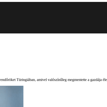
 rendőröket Türingiában, amivel valószínűleg megmentette a gazdája élet