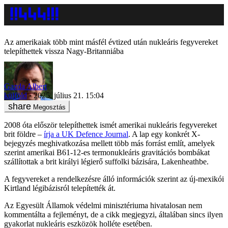
Az amerikaiak több mint másfél évtized után nukleáris fegyvereket
telepíthettek vissza Nagy-Britanniába
Gazda Albert
külföld
2025. július 21. 15:04
Megosztás
2008 óta először telepíthettek ismét amerikai nukleáris fegyvereket
brit földre –
írja a UK Defence Journal
. A lap egy konkrét X-
bejegyzés meghivatkozása mellett több más forrást említ, amelyek
szerint amerikai B61-12-es termonukleáris gravitációs bombákat
szállítottak a brit királyi légierő suffolki bázisára, Lakenheathbe.
A fegyvereket a rendelkezésre álló információk szerint az új-mexikói
Kirtland légibázisról telepítették át.
Az Egyesült Államok védelmi minisztériuma hivatalosan nem
kommentálta a fejleményt, de a cikk megjegyzi, általában sincs ilyen
gyakorlat nukleáris eszközök holléte esetében.