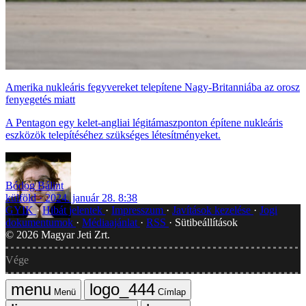
Amerika nukleáris fegyvereket telepítene Nagy-Britanniába az orosz
fenyegetés miatt
A Pentagon egy kelet-angliai légitámaszponton építene nukleáris
eszközök telepítéséhez szükséges létesítményeket.
Bódog Bálint
külföld
2024. január 28. 8:38
GYIK
Hibát jelentek
Impresszum
Javítások kezelése
Jogi
dokumentumok
Médiaajánlat
RSS
Sütibeállítások
©
2026
Magyar Jeti Zrt.
Vége
Menü
Címlap