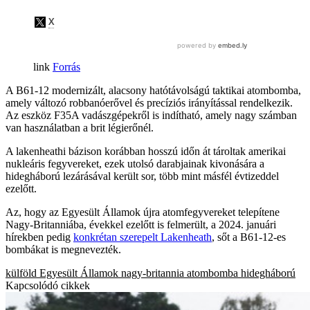
Forrás
A B61-12 modernizált, alacsony hatótávolságú taktikai atombomba,
amely változó robbanóerővel és precíziós irányítással rendelkezik.
Az eszköz F35A vadászgépekről is indítható, amely nagy számban
van használatban a brit légierőnél.
A lakenheathi bázison korábban hosszú időn át tároltak amerikai
nukleáris fegyvereket, ezek utolsó darabjainak kivonására a
hidegháború lezárásával került sor, több mint másfél évtizeddel
ezelőtt.
Az, hogy az Egyesült Államok újra atomfegyvereket telepítene
Nagy-Britanniába, évekkel ezelőtt is felmerült, a 2024. januári
hírekben pedig
konkrétan szerepelt Lakenheath
, sőt a B61-12-es
bombákat is megnevezték.
külföld
Egyesült Államok
nagy-britannia
atombomba
hidegháború
Kapcsolódó cikkek