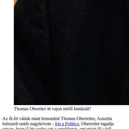
Thomas Oberriter itt vajon miről fantáziál?
Az őt ért vádak miatt lemondott Thomas Oberreiter, Ausztria
brüsszeli uniós nagykövete -
írja a Politico.
Oberreiter tagadja
ugyan, hogy ő írta volna azt a szexblogot, ami miatt áll a bál