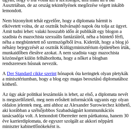
Ausztriában, de az ország tekintélyének megőrzése végett inkább
lemondott.
Nem bizonyított tehát egyelőre, hogy a diplomata bármit is
elkövetett volna, de az osztrák bulvársajtó napok óta tolja az ügyet.
Amit tudni lehet: valaki hosszabb időn át publikált egy blogon a
szadista és mazochista szexuális fantáziáiról, néha a büntető férfi,
néha a megbüntetett nő szemszögéből írva. Kiderült, hogy a blog jó
néhány bejegyzését az osztrák Külügyminisztérium épületében írták,
munkaidőben élesítve azokat. A nem szadista vagy mazochista
közönséget külön felháborította, hogy a nőket a blogban
rendszeresen húsnak nevezik.
A
Der Standard cikke szerint
hónapok óta keringtek olyan pletykák
a minisztériumban, hogy a blog egy magas beosztású diplomatához
köthető.
Az ügy akár politikai leszámolás is lehet, az első, a diplomata nevét
is megszellőztető, meg nem erősített információk ugyanis egy olyan
oldalon jelentek meg, ami ahhoz az Alexander Surowiechez köthető,
aki korábban a szélsőjobbos Szabadságpárt kommunikációs
tanácsadója volt. A lemondott Oberreiter nem pártkatona, hanem 30
éve karrierdiplomata, de egyszer szolgált az akkori néppárti
miniszter kabinetfőnökeként is.