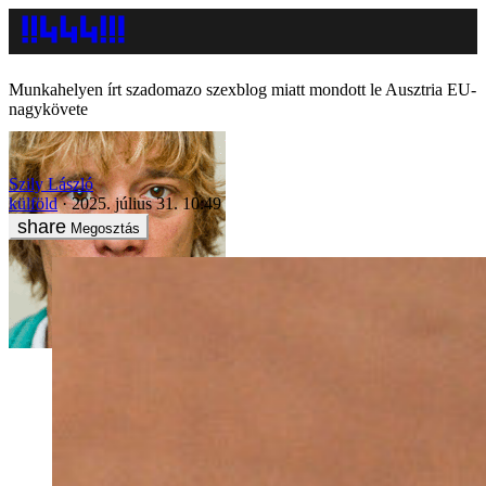
Munkahelyen írt szadomazo szexblog miatt mondott le Ausztria EU-
nagykövete
Szily László
külföld
2025. július 31. 10:49
Megosztás