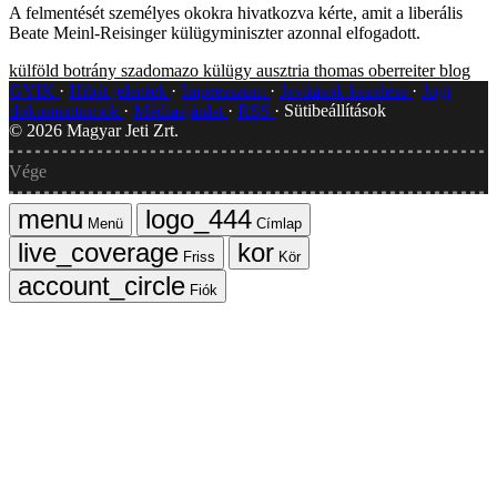
A felmentését személyes okokra hivatkozva kérte, amit a liberális
Beate Meinl-Reisinger külügyminiszter azonnal elfogadott.
külföld
botrány
szadomazo
külügy
ausztria
thomas oberreiter
blog
GYIK
Hibát jelentek
Impresszum
Javítások kezelése
Jogi
dokumentumok
Médiaajánlat
RSS
Sütibeállítások
©
2026
Magyar Jeti Zrt.
Vége
Menü
Címlap
Friss
Kör
Fiók