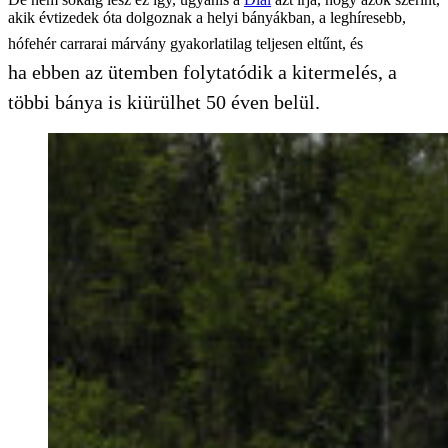
akik évtizedek óta dolgoznak a helyi bányákban, a leghíresebb,
hófehér carrarai márvány gyakorlatilag teljesen eltűnt, és
ha ebben az ütemben folytatódik a kitermelés, a
többi bánya is kiürülhet 50 éven belül.