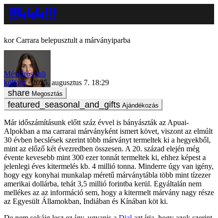
Carrara belepusztult a márványiparba
Mészáros Juli
külföld
2025. augusztus 7. 18:29
Megosztás
Ajándékozás
Már időszámításunk előtt száz évvel is bányászták az Apuai-
Alpokban a ma carrarai márványként ismert követ, viszont az elmúlt
30 évben becslések szerint több márványt termeltek ki a hegyekből,
mint az előző két évezredben összesen. A 20. század elején még
évente kevesebb mint 300 ezer tonnát termeltek ki, ehhez képest a
jelenlegi éves kitermelés kb. 4 millió tonna. Minderre úgy van igény,
hogy egy konyhai munkalap méretű márványtábla több mint tízezer
amerikai dollárba, tehát 3,5 millió forintba kerül. Egyáltalán nem
mellékes az az információ sem, hogy a kitermelt márvány nagy része
az Egyesült Államokban, Indiában és Kínában köt ki.
De nem sokáig lesz ez így, ugyanis a
Dial
azt írja, hogy azok szerint,