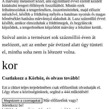
A márvány metamorf kőzet, ami egymilliárd évvel ezelőtt kezdett
kialakulni tengeri élőlények fosszíliáiból. Miután ezek
felhalmozódtak a tengerfenéken, összetömörödtek, majd először
mészkővé, később a földkéreg mélyén a hatalmas nyomás és magas
hőmérséklet hatására márvánnyá alakultak át. Laza százmillió évvel
később, amikor elmozdultak a földtömegek, és hegyláncok
képződtek, a tengerfenéken képződött márvány a felszínre került.
Szóval amin a természet sok százmillió éven át
melózott, azt az ember pár évtized alatt úgy tünteti
el, mintha soha nem is létezett volna.
Csatlakozz a Körhöz, és olvass tovább!
Ezt a cikket teljes terjedelmében csak előfizetőink olvashatják el.
Légy része a közösségünknek, segítsd a 444 működését!
Már előfizetőnk vagy?
Megnézem a csomagokat
Jelentkezz be!