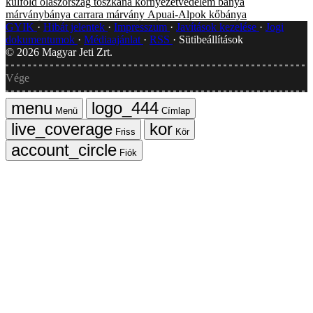
külföld
olaszország
toszkána
környezetvédelem
bánya
márványbánya
carrara
márvány
Apuai-Alpok
kőbánya
GYIK
Hibát jelentek
Impresszum
Javítások kezelése
Jogi
dokumentumok
Médiaajánlat
RSS
Sütibeállítások
©
2026
Magyar Jeti Zrt.
Vége
Menü
Címlap
Friss
Kör
Fiók