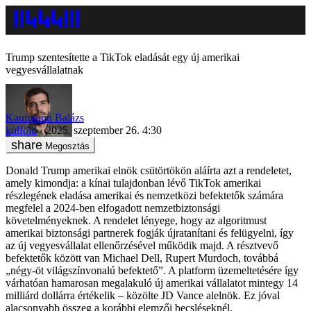
Trump szentesítette a TikTok eladását egy új amerikai
vegyesvállalatnak
Kaufmann Balázs
külföld
2025. szeptember 26. 4:30
Megosztás
Donald Trump amerikai elnök csütörtökön aláírta azt a rendeletet,
amely kimondja: a kínai tulajdonban lévő TikTok amerikai
részlegének eladása amerikai és nemzetközi befektetők számára
megfelel a 2024-ben elfogadott nemzetbiztonsági
követelményeknek. A rendelet lényege, hogy az algoritmust
amerikai biztonsági partnerek fogják újratanítani és felügyelni, így
az új vegyesvállalat ellenőrzésével működik majd. A résztvevő
befektetők között van Michael Dell, Rupert Murdoch, továbbá
„négy-öt világszínvonalú befektető”. A platform üzemeltetésére így
várhatóan hamarosan megalakuló új amerikai vállalatot mintegy 14
milliárd dollárra értékelik – közölte JD Vance alelnök. Ez jóval
alacsonyabb összeg a korábbi elemzői becsléseknél.