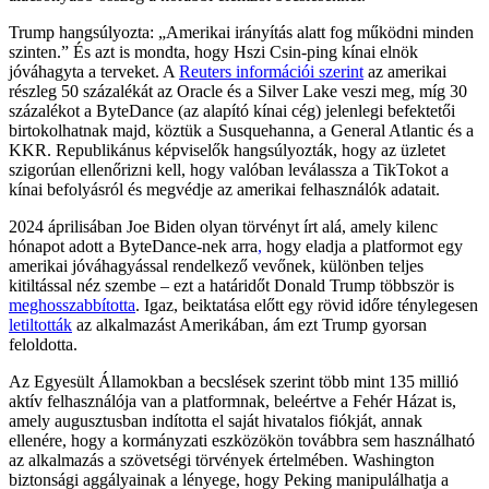
Trump hangsúlyozta: „Amerikai irányítás alatt fog működni minden
szinten.” És azt is mondta, hogy Hszi Csin-ping kínai elnök
jóváhagyta a terveket. A
Reuters információi szerint
az amerikai
részleg 50 százalékát az Oracle és a Silver Lake veszi meg, míg 30
százalékot a ByteDance (az alapító kínai cég) jelenlegi befektetői
birtokolhatnak majd, köztük a Susquehanna, a General Atlantic és a
KKR. Republikánus képviselők hangsúlyozták, hogy az üzletet
szigorúan ellenőrizni kell, hogy valóban leválassza a TikTokot a
kínai befolyásról és megvédje az amerikai felhasználók adatait.
2024 áprilisában Joe Biden olyan törvényt írt alá, amely kilenc
hónapot adott a ByteDance-nek arra
,
hogy eladja a platformot egy
amerikai jóváhagyással rendelkező vevőnek, különben teljes
kitiltással néz szembe – ezt a határidőt Donald Trump többször is
meghosszabbította
. Igaz, beiktatása előtt egy rövid időre ténylegesen
letiltották
az alkalmazást Amerikában, ám ezt Trump gyorsan
feloldotta.
Az Egyesült Államokban a becslések szerint több mint 135 millió
aktív felhasználója van a platformnak, beleértve a Fehér Házat is,
amely augusztusban indította el saját hivatalos fiókját, annak
ellenére, hogy a kormányzati eszközökön továbbra sem használható
az alkalmazás a szövetségi törvények értelmében. Washington
biztonsági aggályainak a lényege, hogy Peking manipulálhatja a