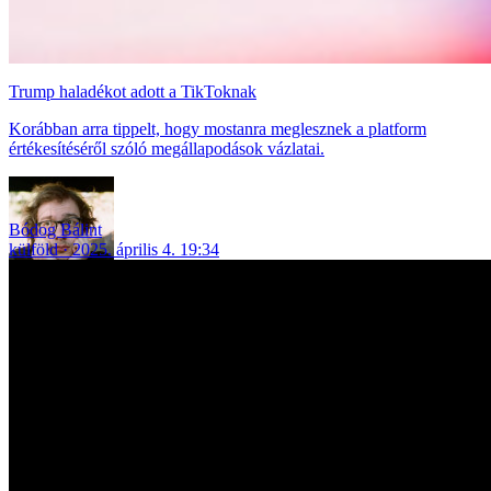
Trump haladékot adott a TikToknak
Korábban arra tippelt, hogy mostanra meglesznek a platform
értékesítéséről szóló megállapodások vázlatai.
Bódog Bálint
külföld
2025. április 4. 19:34