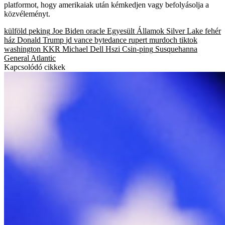
platformot, hogy amerikaiak után kémkedjen vagy befolyásolja a
közvéleményt.
külföld
peking
Joe Biden
oracle
Egyesült Államok
Silver Lake
fehér
ház
Donald Trump
jd vance
bytedance
rupert murdoch
tiktok
washington
KKR
Michael Dell
Hszi Csin-ping
Susquehanna
General Atlantic
Kapcsolódó cikkek