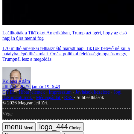
Leállították a TikTokot Amerikában, Trump azt ígéri, hogy az első
napján újra menni fog
170 millió amerikai felhasználó maradt napi TikTok-betevő nélkül a
hatályba lépő tiltás miatt. Óriási politikai felelősségtologatás megy,
Trumpnál lesz a megoldás.
Kolozsi Ádám
külföld
2025. január 19. 6:49
GYIK
Hibát jelentek
Impresszum
Javítások kezelése
Jogi
dokumentumok
Médiaajánlat
RSS
Sütibeállítások
©
2026
Magyar Jeti Zrt.
Vége
Menü
Címlap