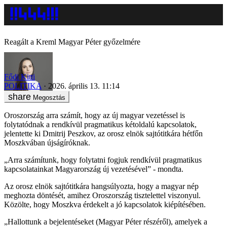
Reagált a Kreml Magyar Péter győzelmére
Fődi Kitti
POLITIKA
2026. április 13. 11:14
Megosztás
Oroszország arra számít, hogy az új magyar vezetéssel is
folytatódnak a rendkívül pragmatikus kétoldalú kapcsolatok,
jelentette ki Dmitrij Peszkov, az orosz elnök sajtótitkára hétfőn
Moszkvában újságíróknak.
„Arra számítunk, hogy folytatni fogjuk rendkívül pragmatikus
kapcsolatainkat Magyarország új vezetésével” - mondta.
Az orosz elnök sajtótitkára hangsúlyozta, hogy a magyar nép
meghozta döntését, amihez Oroszország tisztelettel viszonyul.
Közölte, hogy Moszkva érdekelt a jó kapcsolatok kiépítésében.
„Hallottunk a bejelentéseket (Magyar Péter részéről), amelyek a