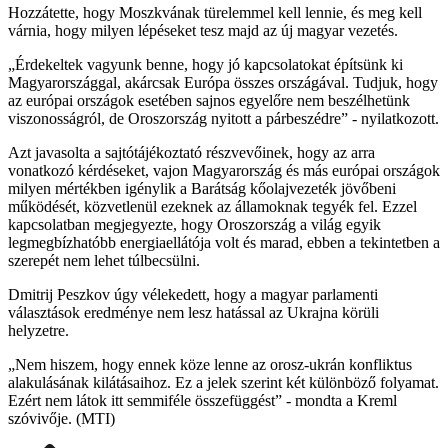
Hozzátette, hogy Moszkvának türelemmel kell lennie, és meg kell
várnia, hogy milyen lépéseket tesz majd az új magyar vezetés.
„Érdekeltek vagyunk benne, hogy jó kapcsolatokat építsünk ki
Magyarországgal, akárcsak Európa összes országával. Tudjuk, hogy
az európai országok esetében sajnos egyelőre nem beszélhetünk
viszonosságról, de Oroszország nyitott a párbeszédre” - nyilatkozott.
Azt javasolta a sajtótájékoztató részvevőinek, hogy az arra
vonatkozó kérdéseket, vajon Magyarország és más európai országok
milyen mértékben igénylik a Barátság kőolajvezeték jövőbeni
működését, közvetlenül ezeknek az államoknak tegyék fel. Ezzel
kapcsolatban megjegyezte, hogy Oroszország a világ egyik
legmegbízhatóbb energiaellátója volt és marad, ebben a tekintetben a
szerepét nem lehet túlbecsülni.
Dmitrij Peszkov úgy vélekedett, hogy a magyar parlamenti
választások eredménye nem lesz hatással az Ukrajna körüli
helyzetre.
„Nem hiszem, hogy ennek köze lenne az orosz-ukrán konfliktus
alakulásának kilátásaihoz. Ez a jelek szerint két különböző folyamat.
Ezért nem látok itt semmiféle összefüggést” - mondta a Kreml
szóvivője. (MTI)