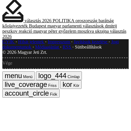
választás 2026
POLITIKA
oroszország
barátság
kőolajvezeték
Budapest
magyar parlamenti választások
dmitrij
peszkov
reakció
magyar péter
győzelem
moszkva
ukrajna
választás
2026
GYIK
Hibát jelentek
Impresszum
Javítások kezelése
Jogi
dokumentumok
Médiaajánlat
RSS
Sütibeállítások
©
2026
Magyar Jeti Zrt.
Vége
Menü
Címlap
Friss
Kör
Fiók