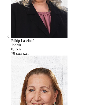
Fülöp Lászlóné
Jobbik
0,15%
78
szavazat