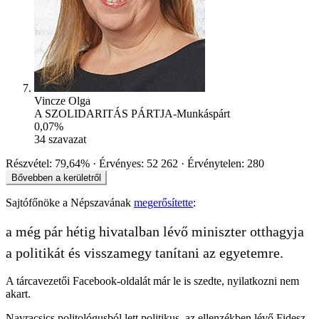
Vincze Olga
A SZOLIDARITÁS PÁRTJA-Munkáspárt
0,07%
34
szavazat
Részvétel:
79,64%
Érvényes:
52 262
Érvénytelen:
280
Bővebben a kerületről
Sajtófőnöke a Népszavának
megerősítette
:
a még pár hétig hivatalban lévő miniszter otthagyja
a politikát és visszamegy tanítani az egyetemre.
A tárcavezetői Facebook-oldalát már le is szedte, nyilatkozni nem
akart.
Navracsics politológusból lett politikus, az ellenzékben lévő Fidesz