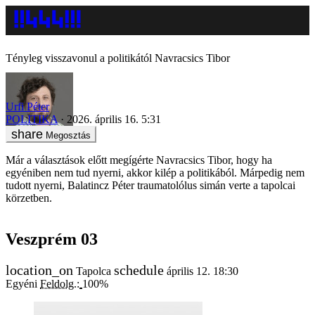
Tényleg visszavonul a politikától Navracsics Tibor
Urfi Péter
POLITIKA
2026. április 16. 5:31
Megosztás
Már a választások előtt megígérte Navracsics Tibor, hogy ha
egyéniben nem tud nyerni, akkor kilép a politikából. Márpedig nem
tudott nyerni, Balatincz Péter traumatolólus simán verte a tapolcai
körzetben.
Veszprém 03
Tapolca
április 12. 18:30
Egyéni
Feldolg.:
100%