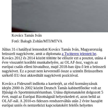
Kovács Tamás Iván
Fotó
:
Balogh Zoltán/MTI/MTVA
Július 31-i hatállyal lemondott Kovács Tamás Iván, Magyarország
brüsszeli nagykövete, amit a diplomata
a Twitteren jelentett be
.
Kovács 2012 és 2014 között töltötte be először ezt a posztot, utána 4
évre visszatért korábbi munkahelyére, az OLAF-hoz, vagyis az
európai csalás elleni hivatalhoz, majd 2018-ban újra ő lett a brüsszeli
nagykövet. Ez a poszt nem keverendő össze a szintén Brüsszelben
székelő EU-hoz akkreditált nagyköveti pozícióval.
Kovács a Fidesznél indította a karrierjét, az első kormányzásuk
idején 2000 és 2002 között Deutsch Tamás kabinetfőnöke volt az
Ifjúsági és Sportminisztériumban. Utána diplomataként dolgozott 5
évet, majd az Európai Bizottságnál helyezkedett el, azon belül az
OLAF-nál. A 2010-es fideszes rendszerváltás után 2 évire hazajött
európai uniós és nemzetközi kapcsolatokért felelős helyettes