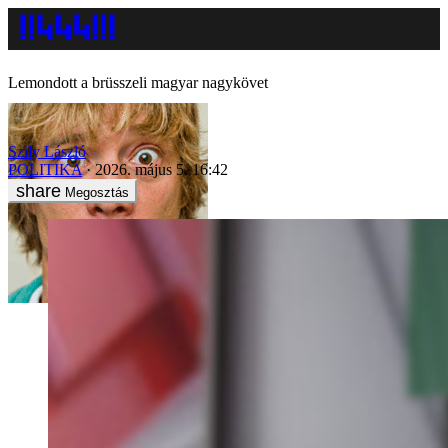
Lemondott a brüsszeli magyar nagykövet
Szily László
POLITIKA
2026. május 5. 16:42
Megosztás