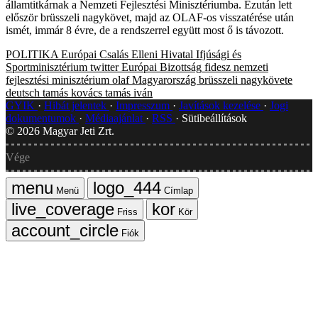
államtitkárnak a Nemzeti Fejlesztési Minisztériumba. Ezután lett
először brüsszeli nagykövet, majd az OLAF-os visszatérése után
ismét, immár 8 évre, de a rendszerrel együtt most ő is távozott.
POLITIKA
Európai Csalás Elleni Hivatal
Ifjúsági és
Sportminisztérium
twitter
Európai Bizottság
fidesz
nemzeti
fejlesztési minisztérium
olaf
Magyarország brüsszeli nagykövete
deutsch tamás
kovács tamás iván
GYIK
Hibát jelentek
Impresszum
Javítások kezelése
Jogi
dokumentumok
Médiaajánlat
RSS
Sütibeállítások
©
2026
Magyar Jeti Zrt.
Vége
Menü
Címlap
Friss
Kör
Fiók