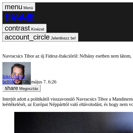
Menü
Kinézet
Jelentkezz be!
Navracsics Tibor az új Fidesz-frakcióról: Néhány esetben nem látom
Inkei Bence
belföld
2026. május 7. 6:26
Megosztás
Interjút adott a politikától visszavonuló Navracsics Tibor a Mandiner
leértékelését, az Európai Néppárttól való eltávolodást, és hogy nem vol