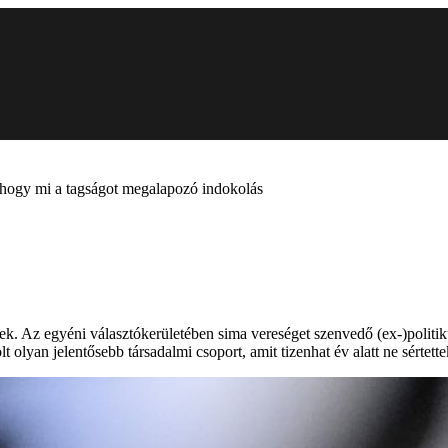
, hogy mi a tagságot megalapozó indokolás
nek. Az egyéni választókerületében sima vereséget szenvedő (ex-)politi
t olyan jelentősebb társadalmi csoport, amit tizenhat év alatt ne sértett