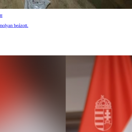
tt
molyan beázott.