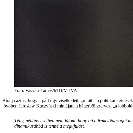
Fotó
:
Vasvári Tamás/MTI/MTVA
Bírálja azt is, hogy a párt úgy viselkedett, „mintha a politikai kérdé
jövőben Jarosław Kaczyński mintájára a háttérből szervezi „a jobboldal
Tény, néhány esetben nem látom, hogy mi a frakciótagságot meg
dinamikusabbá is tenné a megújulást.