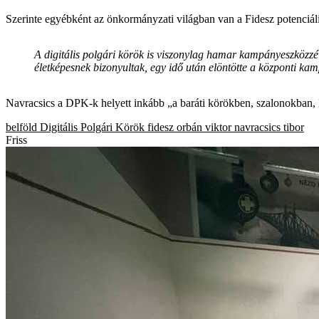
Szerinte egyébként az önkormányzati világban van a Fidesz potenciális
A digitális polgári körök is viszonylag hamar kampányeszközzé v
életképesnek bizonyultak, egy idő után elöntötte a központi k
Navracsics a DPK-k helyett inkább „a baráti körökben, szalonokban, klu
belföld
Digitális Polgári Körök
fidesz
orbán viktor
navracsics tibor
Friss