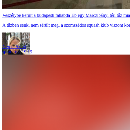
Veszélybe került a budapesti fallabda-Eb egy Marczibányi téri tűz mia
A tűzben senki nem sérült meg, a szomszédos squash klub viszont ko
Német Szilvi
sport
ma 19:19