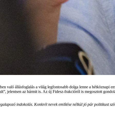
sekben való állásfoglalás a világ legfontosabb dolga lenne a hétköznapi
t”, jelentsen az bármit is. Az új Fidesz-frakcióról is megosztott gondol
alapozó indokolás. Konkrét nevek említése nélkül jó pár politikust sz