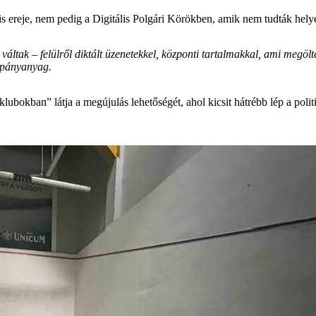
 ereje, nem pedig a Digitális Polgári Körökben, amik nem tudták helyet
áltak – felülről diktált üzenetekkel, központi tartalmakkal, ami megöl
ampányanyag.
bokban” látja a megújulás lehetőségét, ahol kicsit hátrébb lép a politi