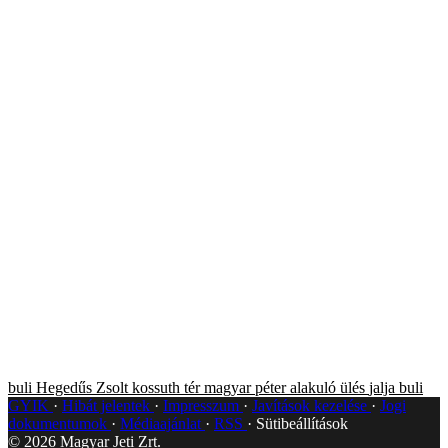
buli
Hegedűs Zsolt
kossuth tér
magyar péter
alakuló ülés
jalja
buli
GYIK
Hibát jelentek
Impresszum
Javítások kezelése
Jogi
dokumentumok
Médiaajánlat
RSS
Sütibeállítások
©
2026
Magyar Jeti Zrt.