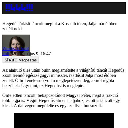
Hegedűs óriásit táncolt megint a Kossuth téren, Jalja már élőben
zenélt neki
Windisch Judit
buli
2026. május 9. 16:47
Megosztás
Az alakuló ülés utáni bulin megismételte a világhírű táncát Hegedűs
Zsolt leendő egészségügyi miniszter, ráadásul Jalja most élőben
zenélt. Ő brit énekesnő volt a meglepetésvendég, akiről régóta
beszéltek. Úgy tűnt, ez Hegedűst is meglepte.
Önfeledten táncolt, bekapcsolódott Magyar Péter, majd a frakció
több tagja is. Végül Hegedűs átment Jaljához, és ott is táncolt egy
kicsit. A dal végén megölelte és egy szelfivel búcsúzott.