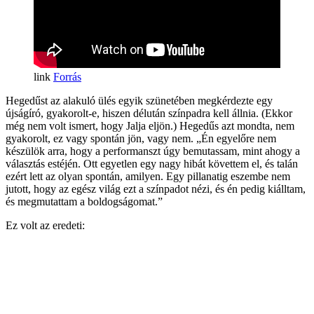
Forrás
Hegedűst az alakuló ülés egyik szünetében megkérdezte egy
újságíró, gyakorolt-e, hiszen délután színpadra kell állnia. (Ekkor
még nem volt ismert, hogy Jalja eljön.) Hegedűs azt mondta, nem
gyakorolt, ez vagy spontán jön, vagy nem. „Én egyelőre nem
készülök arra, hogy a performanszt úgy bemutassam, mint ahogy a
választás estéjén. Ott egyetlen egy nagy hibát követtem el, és talán
ezért lett az olyan spontán, amilyen. Egy pillanatig eszembe nem
jutott, hogy az egész világ ezt a színpadot nézi, és én pedig kiálltam,
és megmutattam a boldogságomat.”
Ez volt az eredeti: