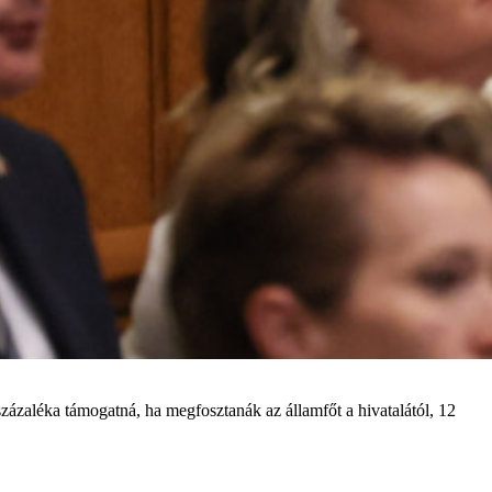
zázaléka támogatná, ha megfosztanák az államfőt a hivatalától, 12