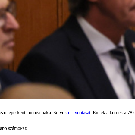
tkező lépésként támogatnák-e Sulyok
eltávolítását
. Ennek a körnek a 78 s
sabb számokat: