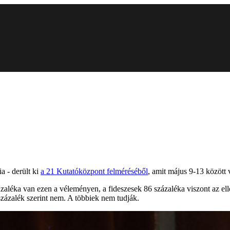
a - derült ki
a 21 Kutatóközpont felméréséből
, amit május 9-13 között 
ázaléka van ezen a véleményen, a fideszesek 86 százaléka viszont az el
százalék szerint nem. A többiek nem tudják.