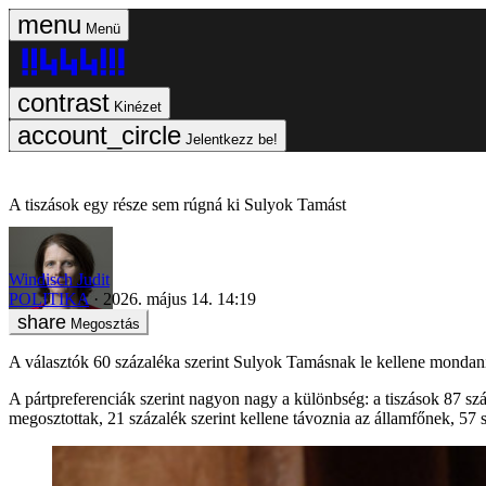
Menü
Kinézet
Jelentkezz be!
A tiszások egy része sem rúgná ki Sulyok Tamást
Windisch Judit
POLITIKA
2026. május 14. 14:19
Megosztás
A választók 60 százaléka szerint Sulyok Tamásnak le kellene mondani
A pártpreferenciák szerint nagyon nagy a különbség: a tiszások 87 sz
megosztottak, 21 százalék szerint kellene távoznia az államfőnek, 57 