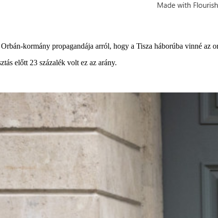
az Orbán-kormány propagandája arról, hogy a Tisza háborúba vinné az or
ztás előtt 23 százalék volt ez az arány.