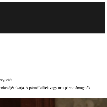
végeztek.
lenkezőjét akarja. A pártnélküliek vagy más pártot támogatók