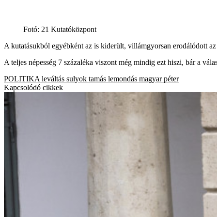
Fotó
:
21 Kutatóközpont
A kutatásukból egyébként az is kiderült, villámgyorsan erodálódott 
A teljes népesség 7 százaléka viszont még mindig ezt hiszi, bár a válas
POLITIKA
leváltás
sulyok tamás
lemondás
magyar péter
Kapcsolódó cikkek