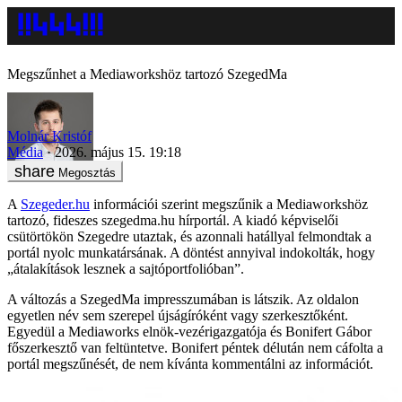
Megszűnhet a Mediaworkshöz tartozó SzegedMa
Molnár Kristóf
Média
2026. május 15. 19:18
Megosztás
A
Szegeder.hu
információi szerint megszűnik a Mediaworkshöz
tartozó, fideszes szegedma.hu hírportál. A kiadó képviselői
csütörtökön Szegedre utaztak, és azonnali hatállyal felmondtak a
portál nyolc munkatársának. A döntést annyival indokolták, hogy
„átalakítások lesznek a sajtóportfolióban”.
A változás a SzegedMa impresszumában is látszik. Az oldalon
egyetlen név sem szerepel újságíróként vagy szerkesztőként.
Egyedül a Mediaworks elnök-vezérigazgatója és Bonifert Gábor
főszerkesztő van feltüntetve. Bonifert péntek délután nem cáfolta a
portál megszűnését, de nem kívánta kommentálni az információt.