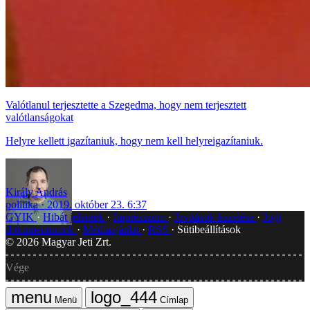
Valótlanul terjesztette a Szegedma, hogy nem terjesztett
valótlanságokat
Helyre kellett igazítaniuk, hogy nem kell helyreigazítaniuk.
Király András
politika
2019. október 23. 6:37
GYIK
Hibát jelentek
Impresszum
Javítások kezelése
Jogi
dokumentumok
Médiaajánlat
RSS
Sütibeállítások
©
2026
Magyar Jeti Zrt.
Vége
Menü
Címlap