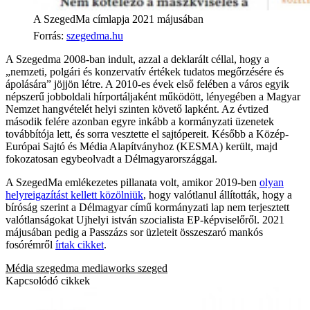
A SzegedMa címlapja 2021 májusában
Forrás
:
szegedma.hu
A Szegedma 2008-ban indult, azzal a deklarált céllal, hogy a
„nemzeti, polgári és konzervatív értékek tudatos megőrzésére és
ápolására” jöjjön létre. A 2010-es évek első felében a város egyik
népszerű jobboldali hírportáljaként működött, lényegében a Magyar
Nemzet hangvételét helyi szinten követő lapként. Az évtized
második felére azonban egyre inkább a kormányzati üzenetek
továbbítója lett, és sorra vesztette el sajtópereit. Később a Közép-
Európai Sajtó és Média Alapítványhoz (KESMA) került, majd
fokozatosan egybeolvadt a Délmagyarországgal.
A SzegedMa emlékezetes pillanata volt, amikor 2019-ben
olyan
helyreigazítást kellett közölniük
, hogy valótlanul állították, hogy a
bíróság szerint a Délmagyar című kormányzati lap nem terjesztett
valótlanságokat Ujhelyi istván szocialista EP-képviselőről. 2021
májusában pedig a Passzázs sor üzleteit összeszaró mankós
fosórémről
írtak cikket
.
Média
szegedma
mediaworks
szeged
Kapcsolódó cikkek