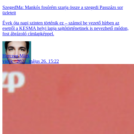
SzegedMa: Mankós fosórém szarja össze a szegedi Passzázs sor
üzleteit
Évek óta napi szinten történik ez – számol be vezető hírben az
esetről a KESMA helyi lapja sajtótörténetinek is nevezhető módon,
fost ábrázoló címlapképpel.
Herczeg Márk
vidék
2021. május 26. 15:22