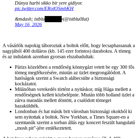
Dünya harbi sikko bir yere gidiyor.
pic.twitter.com/ERolOSmhKH
&mdash; istblu█̶̳̘͛̄̃͒̄̃͜█̴͇̱̅͒̅█̵̻̣̝͒̈̄̈͝͝█̴̞̜̻̝͍̂̽͜█̴̵̴̶ (@istblu0Iut)
May 16, 2026
A vásárlók napokig táboroztak a boltok előtt, hogy lecsaphassanak a
nagyjából 400 dolláros (kb. 145 ezer forintos) darabokra. A tömeg
és az indulatok azonban gyorsan elszabadultak:
Párizs közelében a rendőrség könnygázt vetett be egy 300 fős
tömeg megfékezésére, miután az üzlet megrongálódott. A
hatóságok szerint a Swatch alábecsülte a biztonsági
kockázatot.
Milánóban verekedés történt a nyitáskor, míg Hága mellett a
rendőrségnek kellett közbelépnie. Miután több holland üzlet a
zárva maradás mellett döntött, a csalódott tömeget
hazaküldték.
Londonban és hat másik brit városban biztonsági okokból ki
sem nyitottak a boltok. New Yorkban, a Times Square-en a
szemtanúk szerint a sorban állás egy koncert feszült hangulatú
„mosh pit”-jére emlékeztetett.