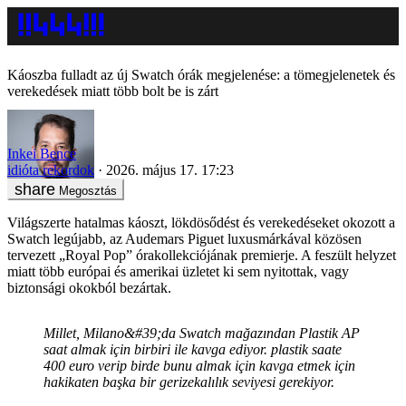
Káoszba fulladt az új Swatch órák megjelenése: a tömegjelenetek és
verekedések miatt több bolt be is zárt
Inkei Bence
idióta rekordok
2026. május 17. 17:23
Megosztás
Világszerte hatalmas káoszt, lökdösődést és verekedéseket okozott a
Swatch legújabb, az Audemars Piguet luxusmárkával közösen
tervezett „Royal Pop” órakollekciójának premierje. A feszült helyzet
miatt több európai és amerikai üzletet ki sem nyitottak, vagy
biztonsági okokból bezártak.
Millet, Milano&#39;da Swatch mağazından Plastik AP
saat almak için birbiri ile kavga ediyor. plastik saate
400 euro verip birde bunu almak için kavga etmek için
hakikaten başka bir gerizekalılık seviyesi gerekiyor.