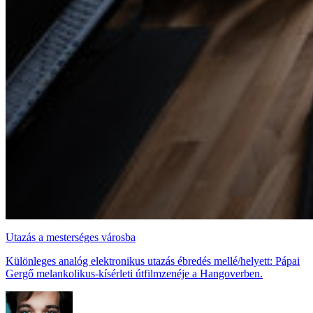
Utazás a mesterséges városba
Különleges analóg elektronikus utazás ébredés mellé/helyett: Pápai
Gergő melankolikus-kísérleti útfilmzenéje a Hangoverben.