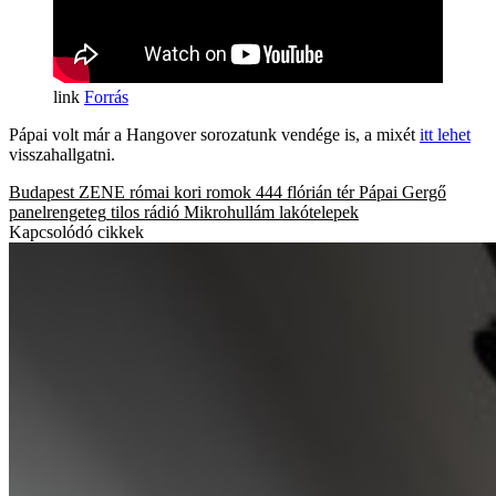
Forrás
Pápai volt már a Hangover sorozatunk vendége is, a mixét
itt lehet
visszahallgatni.
Budapest
ZENE
római kori romok
444
flórián tér
Pápai Gergő
panelrengeteg
tilos rádió
Mikrohullám
lakótelepek
Kapcsolódó cikkek