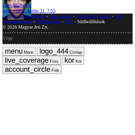
Horváth Bence
zene
2024. április 21. 7:55
GYIK
Hibát jelentek
Impresszum
Javítások kezelése
Jogi
dokumentumok
Médiaajánlat
RSS
Sütibeállítások
©
2026
Magyar Jeti Zrt.
Vége
Menü
Címlap
Friss
Kör
Fiók