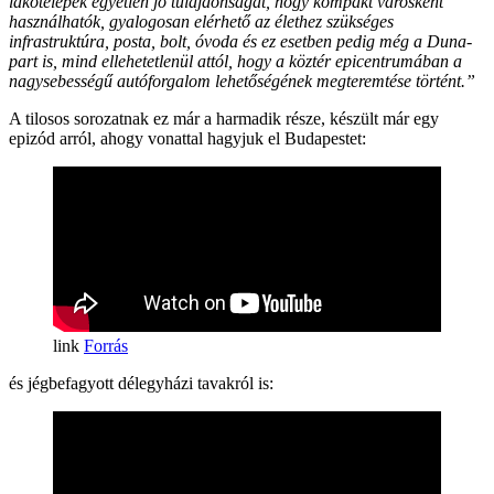
lakótelepek egyetlen jó tulajdonságát, hogy kompakt városként
használhatók, gyalogosan elérhető az élethez szükséges
infrastruktúra, posta, bolt, óvoda és ez esetben pedig még a Duna-
part is, mind ellehetetlenül attól, hogy a köztér epicentrumában a
nagysebességű autóforgalom lehetőségének megteremtése történt.”
A tilosos sorozatnak ez már a harmadik része, készült már egy
epizód arról, ahogy vonattal hagyjuk el Budapestet:
Forrás
és jégbefagyott délegyházi tavakról is: