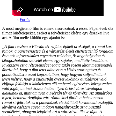
Forrás
A most megjelenő film is ennek a sorozatnak a része, Pápai évek óta
filmez lakótelepeket, ezeket a felvételeket kísérte egy éjszakai live
act. A film mellé küldött egy ajánlót is:
„A film részben a Flórián tér sajátos épített örökségét, a római kori
romok, a panelrengeteg és a városrész életét ellehetetlenítő forgalom
és autós infrastruktúra egymásra rakódott, összegabalyodott és
kibogozhatatlan szövetét elemzi egy sajátos, meditatív formában.
Igyekszem ezt a rétegzettséget eddig talán sosem látott metszetekből
ábrázolni, hogy a film teret adhasson a közös szorongásra és
gondolkodásra azzal kapcsolatban, hogy hogyan süllyedhettünk
ilyen mélyre, hogy a szuburbán övezet lakóinak autózáshoz való
előjoga felülírja a lakótelepen élő emberek egészséges környezethez
való jogát, aminek köszönhetően ilyen óriási városi sivatagok
alakulnak ki, mint amilyen a Flórián tér és környéke. Az aluljáróba
rejtett, betonszarkofágba zárt római kori fürdő, a bebetonozott
római sírfeliratok és a panelházak elé kiállított korinthoszi oszlopfők
látványa egészen egyedi módon hangsúlyozzák azt a pusztító
szemléletet, ahogyan leigáztuk ezt a városrészt, illetve tájat. A