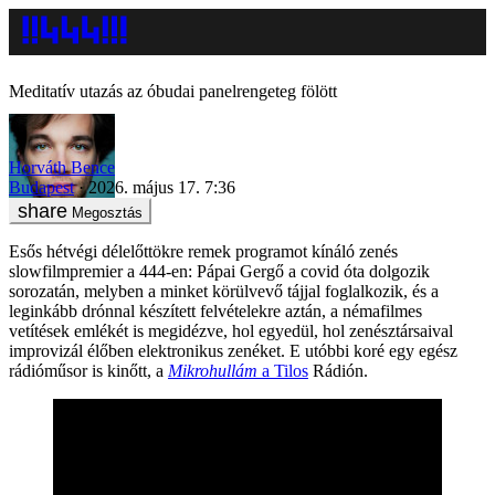
Meditatív utazás az óbudai panelrengeteg fölött
Horváth Bence
Budapest
2026. május 17. 7:36
Megosztás
Esős hétvégi délelőttökre remek programot kínáló zenés
slowfilmpremier a 444-en: Pápai Gergő a covid óta dolgozik
sorozatán, melyben a minket körülvevő tájjal foglalkozik, és a
leginkább drónnal készített felvételekre aztán, a némafilmes
vetítések emlékét is megidézve, hol egyedül, hol zenésztársaival
improvizál élőben elektronikus zenéket. E utóbbi koré egy egész
rádióműsor is kinőtt, a
Mikrohullám
a Tilos
Rádión.