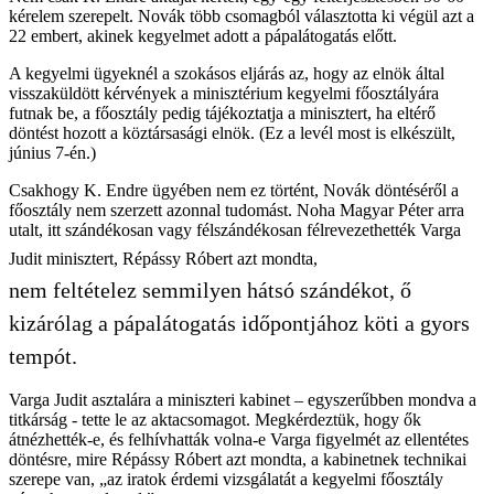
kérelem szerepelt. Novák több csomagból választotta ki végül azt a
22 embert, akinek kegyelmet adott a pápalátogatás előtt.
A kegyelmi ügyeknél a szokásos eljárás az, hogy az elnök által
visszaküldött kérvények a minisztérium kegyelmi főosztályára
futnak be, a főosztály pedig tájékoztatja a minisztert, ha eltérő
döntést hozott a köztársasági elnök. (Ez a levél most is elkészült,
június 7-én.)
Csakhogy K. Endre ügyében nem ez történt, Novák döntéséről a
főosztály nem szerzett azonnal tudomást. Noha Magyar Péter arra
utalt, itt szándékosan vagy félszándékosan félrevezethették Varga
Judit minisztert, Répássy Róbert azt mondta,
nem feltételez semmilyen hátsó szándékot, ő
kizárólag a pápalátogatás időpontjához köti a gyors
tempót.
Varga Judit asztalára a miniszteri kabinet – egyszerűbben mondva a
titkárság - tette le az aktacsomagot. Megkérdeztük, hogy ők
átnézhették-e, és felhívhatták volna-e Varga figyelmét az ellentétes
döntésre, mire Répássy Róbert azt mondta, a kabinetnek technikai
szerepe van, „az iratok érdemi vizsgálatát a kegyelmi főosztály