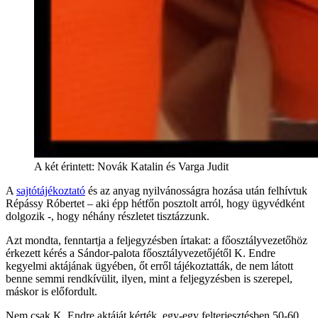
A két érintett: Novák Katalin és Varga Judit
A
sajtótájékoztató
és az anyag nyilvánosságra hozása után felhívtuk
Répássy Róbertet – aki épp hétfőn posztolt arról, hogy ügyvédként
dolgozik -, hogy néhány részletet tisztázzunk.
Azt mondta, fenntartja a feljegyzésben írtakat: a főosztályvezetőhöz
érkezett kérés a Sándor-palota főosztályvezetőjétől K. Endre
kegyelmi aktájának ügyében, őt erről tájékoztatták, de nem látott
benne semmi rendkívülit, ilyen, mint a feljegyzésben is szerepel,
máskor is előfordult.
Nem csak K. Endre aktáját kérték, egy-egy felterjesztésben 50-60