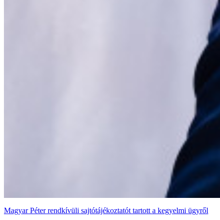
Magyar Péter rendkívüli sajtótájékoztatót tartott a kegyelmi ügyről