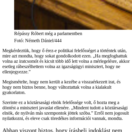
Répássy Róbert még a parlamentben
Fotó
:
Németh Dániel/444
Megkérdeztük, hogy ő érez-e politikai felelősséget a történtek után,
mire azt mondta, hogy sokat gondolkodott ezen. „Ha megfoghattuk
volna az iratcsomót és kicsit több idő lett volna a mérlegelésre, akkor
esetleg rábeszélhettem volna az igazságügyi minisztert, hogy ne
ellenjegyezze.”
Megismételte, hogy nem került a kezébe a visszaérkezett irat, és
hogy nem biztos benne, hogy változtattak volna a kialakult
gyakorlaton.
Szerinte ez a köztársasági elnök felelőssége volt, ő hozta meg a
döntést a miniszteri javaslat ellenére. „Mindent tudott a köztársasági
elnök, de nyilván más szempontok jöttek szóba.” Erről nem jogosult
nyilatkozni, és eleve csak töredékes információi vannak, mondta.
Abban viszont biztos, hogy írásbeli indoklást nem