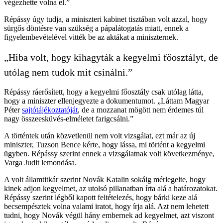
végezhette volna el.”
Répássy úgy tudja, a miniszteri kabinet tisztában volt azzal, hogy
sürgős döntésre van szükség a pápalátogatás miatt, ennek a
figyelembevételével vitték be az aktákat a miniszternek.
„Hiba volt, hogy kihagyták a kegyelmi főosztályt, de
utólag nem tudok mit csinálni.”
Répássy ráerősített, hogy a kegyelmi főosztály csak utólag látta,
hogy a miniszter ellenjegyezte a dokumentumot. „Láttam Magyar
Péter
sajtótájékoztatóját
, de a mozzanat mögött nem érdemes túl
nagy összeesküvés-elméletet farigcsálni.”
A történtek után közvetlenül nem volt vizsgálat, ezt már az új
miniszter, Tuzson Bence kérte, hogy lássa, mi történt a kegyelmi
ügyben. Répássy szerint ennek a vizsgálatnak volt következménye,
Varga Judit lemondása.
A volt államtitkár szerint Novák Katalin sokáig mérlegelte, hogy
kinek adjon kegyelmet, az utolsó pillanatban írta alá a határozatokat.
Répássy szerint légből kapott feltételezés, hogy bárki keze alá
becsempésztek volna valami iratot, hogy írja alá. Azt nem lehetett
tudni, hogy Novák végül hány embernek ad kegyelmet, azt viszont