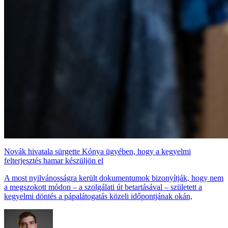
Novák hivatala sürgette Kónya ügyében, hogy a kegyelmi
felterjesztés hamar készüljön el
A most nyilvánosságra került dokumentumok bizonyítják, hogy nem
a megszokott módon – a szolgálati út betartásával – született a
kegyelmi döntés a pápalátogatás közeli időpontjának okán,