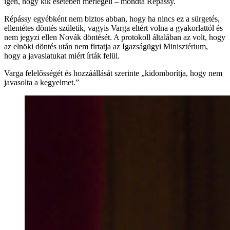
igen, hogy kik esetében mérlegeli – mondta Répássy.
Répássy egyébként nem biztos abban, hogy ha nincs ez a sürgetés,
ellentétes döntés születik, vagyis Varga eltért volna a gyakorlattól és
nem jegyzi ellen Novák döntését. A protokoll általában az volt, hogy
az elnöki döntés után nem firtatja az Igazságügyi Minisztérium,
hogy a javaslatukat miért írták felül.
Varga felelősségét és hozzáállását szerinte „kidomborítja, hogy nem
javasolta a kegyelmet.”