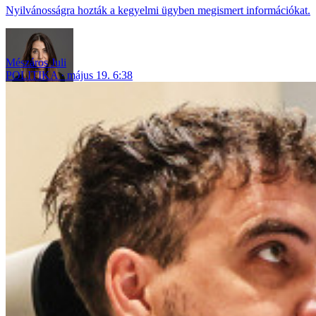
Nyilvánosságra hozták a kegyelmi ügyben megismert információkat.
Mészáros Juli
POLITIKA
május 19. 6:38