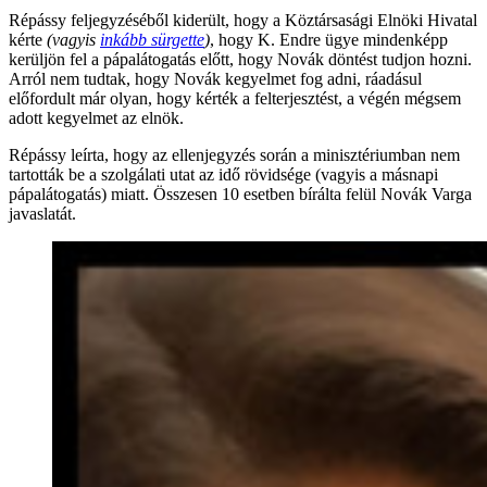
Répássy feljegyzéséből kiderült, hogy a Köztársasági Elnöki Hivatal
kérte
(vagyis
inkább sürgette
)
, hogy K. Endre ügye mindenképp
kerüljön fel a pápalátogatás előtt, hogy Novák döntést tudjon hozni.
Arról nem tudtak, hogy Novák kegyelmet fog adni, ráadásul
előfordult már olyan, hogy kérték a felterjesztést, a végén mégsem
adott kegyelmet az elnök.
Répássy leírta, hogy az ellenjegyzés során a minisztériumban nem
tartották be a szolgálati utat az idő rövidsége (vagyis a másnapi
pápalátogatás) miatt. Összesen 10 esetben bírálta felül Novák Varga
javaslatát.