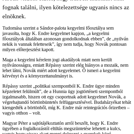
fognak találni, ilyen kötelezettsége ugyanis nincs az
elnöknek.
Tudomása szerint a Sándor-palota kegyelmi főosztálya sem
javasolta, hogy K. Endre kegyelmet kapjon, „a kegyelmi
főosztályok általában azonosan gondolkodnak ebben”, de „nyilván
nekik is vannak feletteseik”, így nem tudja, hogy Novák pontosan
milyen előterjesztést kapott.
Maga a kegyelmi kérelem jogi akadályok miatt nem került
nyilvánosságra, emiatt Répássy szerint elég hiányos a mozaik, nem
lehet látni, Novák miért adott kegyelemet. Ő ismeri a kegyelmi
kérvényt és a környezettanulmányt is.
Répássy szerint „politikai szempontból K. Endre ügye minden
képzeletet felülmúlt”, de a Hunnia ügy jogtörténeti szempontból
izgalmasabb, hiszen ott egy csoportnak adott kegyelmet Novák, a
végrehajtandó börtönbüntetés felfüggesztésével. Budaházyékat tehát
kiengedték a börtönből, míg K. Endre már reintegrációs őrizetben –
vagyis otthon – volt.
Magyar Péter a sajtótájékoztatón arról beszélt, hogy K. Endre
ügyében a foglalkozástól eltiltás megszüntetése lehetett a kulcs,
vagyis hogy vissza akart menni dolgozni a gyerekek közé.