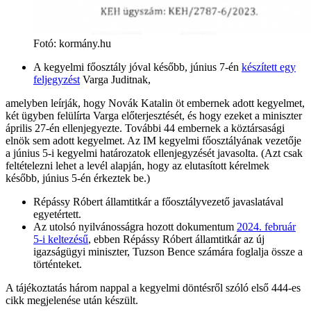
Fotó
:
kormány.hu
A kegyelmi főosztály jóval később, június 7-én
készített egy
feljegyzést
Varga Juditnak,
amelyben leírják, hogy Novák Katalin öt embernek adott kegyelmet,
két ügyben felülírta Varga előterjesztését, és hogy ezeket a miniszter
április 27-én ellenjegyezte. További 44 embernek a köztársasági
elnök sem adott kegyelmet. Az IM kegyelmi főosztályának vezetője
a június 5-i kegyelmi határozatok ellenjegyzését javasolta. (Azt csak
feltételezni lehet a levél alapján, hogy az elutasított kérelmek
később, június 5-én érkeztek be.)
Répássy Róbert államtitkár a főosztályvezető javaslatával
egyetértett.
Az utolsó nyilvánosságra hozott dokumentum
2024. február
5-i keltezésű
, ebben Répássy Róbert államtitkár az új
igazságügyi miniszter, Tuzson Bence számára foglalja össze a
történteket.
A tájékoztatás három nappal a kegyelmi döntésről szóló első 444-es
cikk megjelenése után készült.