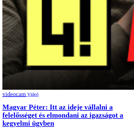
Videó
Magyar Péter: Itt az ideje vállalni a
felelősséget és elmondani az igazságot a
kegyelmi ügyben