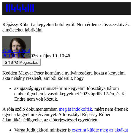
Répássy Róbert a kegyelmi botrányról: Nem érdemes összeesküvés-
elméleteket fabrikálni
Windisch Judit
POLITIKA
2026. május 19. 10:46
Megosztás
Kedden Magyar Péter kormánya nyilvánosságra hozta a kegyelmi
akta néhány részletét, amiből kiderült, hogy
az igazságügyi minisztérium kegyelmi főosztálya három
ember ügyében javasolt kegyelmet 2023 április 17-én, és K.
Endre nem volt köztük.
A róla szóló dokumentumban
meg is indokolták
, miért nem értenek
egyet a kegyelmi kérvénnyel. A főosztályt Répássy Róbert
államtitkár felügyelte, az előterjesztéssel egyetértett.
Varga Judit akkori miniszter is
eszerint küldte meg az aktákat