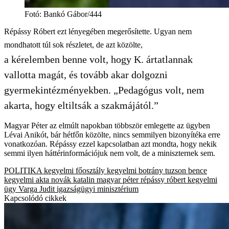
Fotó
:
Bankó Gábor/444
Répássy Róbert ezt lényegében megerősítette. Ugyan nem
mondhatott túl sok részletet, de azt közölte,
a kérelemben benne volt, hogy K. ártatlannak
vallotta magát, és tovább akar dolgozni
gyermekintézményekben. „Pedagógus volt, nem
akarta, hogy eltiltsák a szakmájától.”
Magyar Péter az elmúlt napokban többször emlegette az ügyben
Lévai Anikót, bár hétfőn közölte, nincs semmilyen bizonyítéka erre
vonatkozóan. Répássy ezzel kapcsolatban azt mondta, hogy nekik
semmi ilyen háttérinformációjuk nem volt, de a miniszternek sem.
POLITIKA
kegyelmi főosztály
kegyelmi botrány
tuzson bence
kegyelmi akta
novák katalin
magyar péter
répássy róbert
kegyelmi
ügy
Varga Judit
igazságügyi minisztérium
Kapcsolódó cikkek