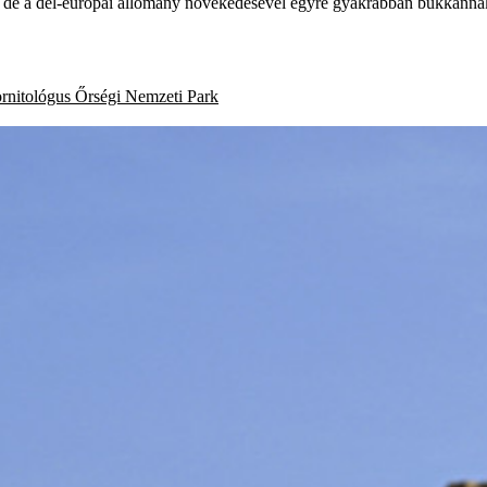
t, de a dél-európai állomány növekedésével egyre gyakrabban bukkannak
ornitológus
Őrségi Nemzeti Park