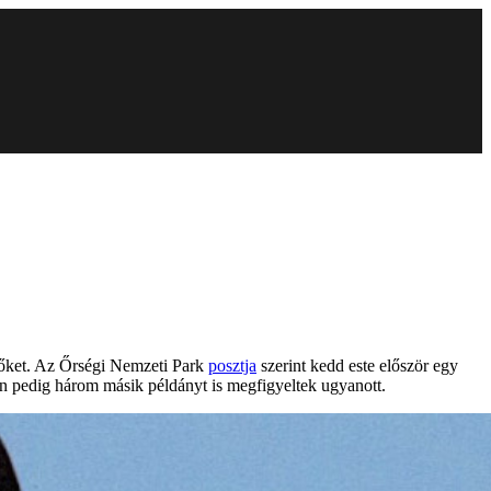
ák őket. Az Őrségi Nemzeti Park
posztja
szerint kedd este először egy
an pedig három másik példányt is megfigyeltek ugyanott.