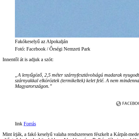
Fakókeselyű az Alpokalján
Fotó
:
Facebook / Őrségi Nemzeti Park
Innentől át is adjuk a szót:
„A lenyűgöző, 2,5 méter szárnyfesztávolságú madarak nyugodtan 
szárnyakkal elköröztek (termikeltek) kelet felé. A nem minden
Magyarországon.”
Forrás
Mint írják, a fakó keselyű valaha rendszeresen fészkelt a Kárpát-mede