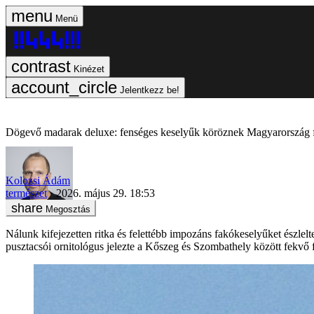
Menü
Kinézet
Jelentkezz be!
Dögevő madarak deluxe: fenséges keselyűk köröznek Magyarország f
Kolozsi Ádám
természet
2026. május 29. 18:53
Megosztás
Nálunk kifejezetten ritka és felettébb impozáns fakókeselyűket észlelt
pusztacsói ornitológus jelezte a Kőszeg és Szombathely között fekvő 