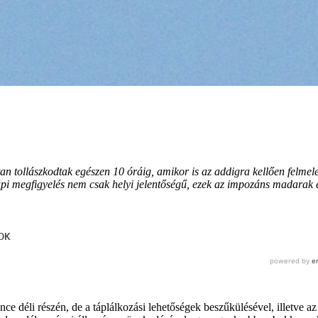
tollászkodtak egészen 10 óráig, amikor is az addigra kellően felmelege
napi megfigyelés nem csak helyi jelentőségű, ezek az impozáns madara
nce déli részén, de a táplálkozási lehetőségek beszűkülésével, illetve