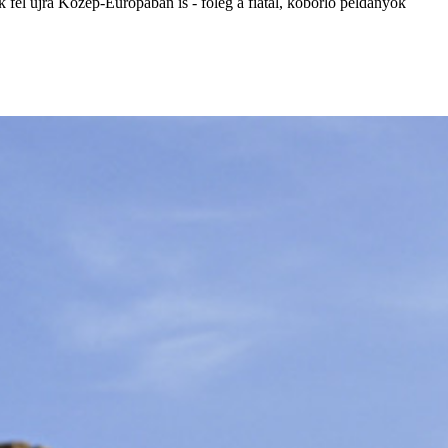
 fel újra Közép-Európában is - főleg a fiatal, kóborló példányok