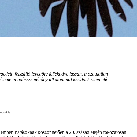
dett, felszálló levegőre felfeküdve lassan, mozdulatlan
k évente mindössze néhány alkalommal kerülnek szem elé
 az emberi hatásoknak köszönhetően a 20. század elején fokozatosan