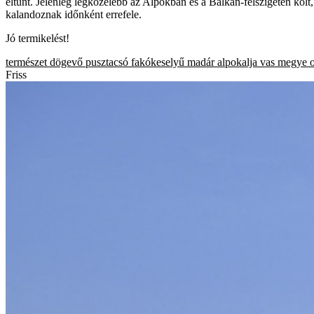
eltűnt. Jelenleg legközelebb az Alpokban és a Balkán-félszigeten köl
kalandoznak időnként errefele.
Jó termikelést!
természet
dögevő
pusztacsó
fakókeselyű
madár
alpokalja
vas megye
Friss