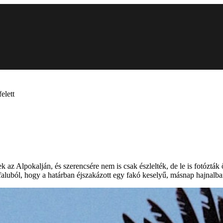
elett
ek az Alpokalján, és szerencsére nem is csak észlelték, de le is fotózt
faluból, hogy a határban éjszakázott egy fakó keselyű, másnap hajnalb