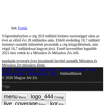
Forrás
Végeredményben a cég 20,9 milliárd forintos nyereséggel zárta az
évet az előző évi 28 milliárdos után. Ebből eredetileg 19,7 milliárd
forintnyi osztalék kifizetését javasolták a cég közgyűlésének, ami
végül 16,7 milliárdosat hagyott jóvá. Ennél kevesebbet legutóbb
2021-ben vettek ki a Mészáros és Mészáros Zrt.-ből.
gazdaság
nyereség
éves beszámoló
bevétel
osztalék
Mészáros és
Mészáros Zrt
mészáros lőrinc
GYIK
Hibát jelentek
Impresszum
Javítások kezelése
Jogi
dokumentumok
Médiaajánlat
RSS
Sütibeállítások
©
2026
Magyar Jeti Zrt.
Vége
Menü
Címlap
Friss
Kör