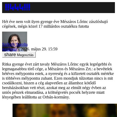
Hét éve nem volt ilyen gyenge éve Mészáros Lőrinc zászlóshajó
cégének, mégis közel 17 milliárdos osztalékra futotta
Székely Sarolta
gazdaság
2026. május 29. 15:59
Megosztás
Ritka gyenge évet zárt tavaly Mészáros Lőrinc egyik legrégebbi és
legmagasabbra törő cége, a Mészáros és Mészáros Zrt.: a bevételek
hétéves mélypontra estek, a nyereség és a kifizetett osztalék mértéke
is többéves mélypontra zuhant. Ezen mondjuk túlzottan nincs is mit
csodálkozni, hiszen a cég alapvetően az államhoz kötődő
beruházásokban vett részt, azokat meg az elmúlt négy évben az
uniós pénzek elmaradása, a költségvetés pocsék helyzete miatt
lényegében leállította az Orbán-kormány.