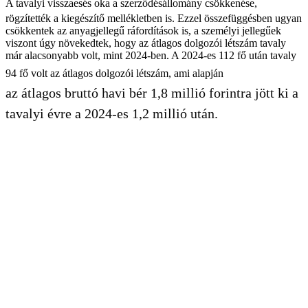
A tavalyi visszaesés oka a szerződésállomány csökkenése,
rögzítették a kiegészítő mellékletben is. Ezzel összefüggésben ugyan
csökkentek az anyagjellegű ráfordítások is, a személyi jellegűek
viszont úgy növekedtek, hogy az átlagos dolgozói létszám tavaly
már alacsonyabb volt, mint 2024-ben. A 2024-es 112 fő után tavaly
94 fő volt az átlagos dolgozói létszám, ami alapján
az átlagos bruttó havi bér 1,8 millió forintra jött ki a
tavalyi évre a 2024-es 1,2 millió után.