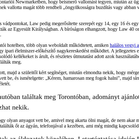
ontariói Newmarketben, hogy beismerő vallomást tegyen, miután az ügyé
ek vallotta magát több rendbeli „öngyilkosságra buzdítás vagy abban v
s vádpontokat, Law pedig megerősítette szerepét egy 14, egy 16 és egy
ták az Egyesült Királyságban. A bíróságon elhangzott, hogy Law 40 orsz
.
tói hotelben, több olyan weboldalt működtetett, amiken
halálos vegyi 
hogy ipari élelmiszer-előkészítő nagykereskedést működtet. A jellegzetes
solódó kellékeket is árult, és részletes útmutatást adott azok használ
alálták meg.
lott, majd a szüleitől kért segítséget, miután elmondta nekik, hogy mér
 vett be, és ismételgette: „Kérem, hamarosan meg fogok halni”, majd s
letét.
t autóban találtak meg Torontóban, adományt ajánlo
zhat nekik.
hogy olyan anyagot vett be, amivel meg akarta ölni magát, de nem akar m
találták őt az ágyán, telefonjával a kezében, ami még mindig kapcsolód
ak az áldozatok közelében. Letartóztatása idején 