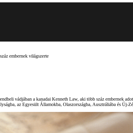
 száz embernek világszerte
dbeli vádjában a kanadai Kenneth Law, aki több száz embernek adott el
ályságba, az Egyesült Államokba, Olaszországba, Ausztráliába és Új-Zél