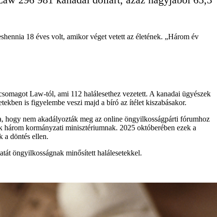
shennia 18 éves volt, amikor véget vetett az életének. „Három év
omagot Law-tól, ami 112 halálesethez vezetett. A kanadai ügyészek
kben is figyelembe veszi majd a bíró az ítélet kiszabásakor.
ása, hogy nem akadályozták meg az online öngyilkosságpárti fórumhoz
dtek három kormányzati minisztériumnak. 2025 októberében ezek a
 a döntés ellen.
atát öngyilkosságnak minősített halálesetekkel.