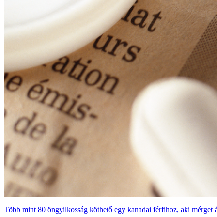
Több mint 80 öngyilkosság köthető egy kanadai férfihoz, aki mérget ár