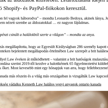
dó Shopify- és PayPal-fiókokon keresztül.
agyon fel vagyok háborodva” – mondta Leonardo Bedoya, akinek lánya, Je
 nem nézett szembe az áldozatokkal … ez nagyon fájdalmas.
pénzt csinált a halálokból szerte a világon” – mondta az anya.
megállapította, hogy az Egyesült Királyságban 286 személy kapott cs
ken bejelentett megállapodás értelmében Law szerepét a brit halálesete
ellyel Law éveken át működhetett – valamint a brit hatóságok mulaszt
lmondása szerint 2019-től kezdve a halottkémek 65 figyelmeztetést kül
ták őket. Most kevesebb mint egy hónapjuk van arra, hogy fellebbezzenek
Kanada más részein és a világ más országaiban is vizsgálták Law kapcsol
ökség
vádalku
Kenneth Law
halálos vegyi anyagok
ontario
kanada