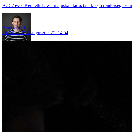
Az 57 éves Kenneth Law-t májusban tartóztatták le, a rendőrség szerin
Benics Márk
külföld
2023. augusztus 25. 14:54
Friss