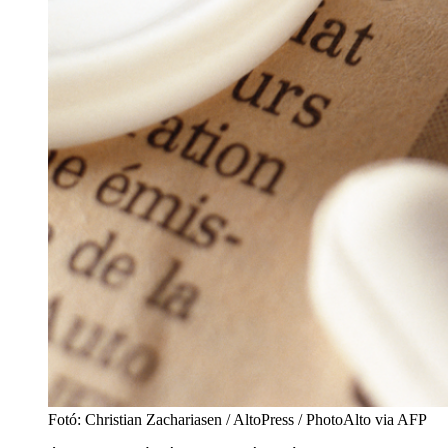
Fotó
:
Christian Zachariasen / AltoPress / PhotoAlto via AFP