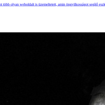
t több olyan weboldalt is üzemeltetett, amin öngyilkosságot segítő eszk