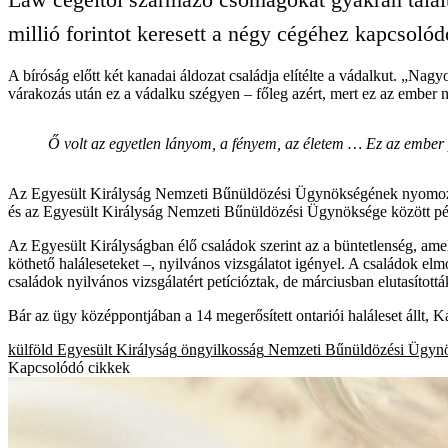
millió forintot keresett a négy cégéhez kapcsoló
A bíróság előtt két kanadai áldozat családja elítélte a vádalkut. „N
várakozás után ez a vádalku szégyen – főleg azért, mert ez az ember
Ő volt az egyetlen lányom, a fényem, az életem … Ez az ember 
Az Egyesült Királyság Nemzeti Bűnüldözési Ügynökségének nyomozás 
és az Egyesült Királyság Nemzeti Bűnüldözési Ügynöksége között pénte
Az Egyesült Királyságban élő családok szerint az a büntetlenség, am
köthető haláleseteket –, nyilvános vizsgálatot igényel. A családok e
családok nyilvános vizsgálatért petícióztak, de márciusban elutasítot
Bár az ügy középpontjában a 14 megerősített ontariói haláleset állt, 
külföld
Egyesült Királyság
öngyilkosság
Nemzeti Bűnüldözési Ügyn
Kapcsolódó cikkek