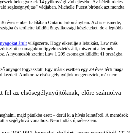
szek beleegyeztek 14 gyilkossági vád ejtésébe. Az ítélethirdetés
aló segítségnyújtás” vádjában. Michelle Fuerst bírónak azt mondta,
 36 éves ember halálában Ontario tartományban. Azt is elismerte,
ágba és területre küldött öngyilkossági készleteket, de a legtöbb
anyagokat árult
világszerte. Hogy elkerülje a lebukást, Law más
 ezüstszínű csomagokon figyelmeztetés állt, miszerint a termék
atához. A nyomozók szerint Law 1 209 csomagot küldött 41 országba,
gező anyagot fogyasztott. Egy másik esetben egy 29 éves férfi maga
írni kezdett. Amikor az elsősegélynyújtók megérkeztek, már nem
tt fel az elsősegélynyújtóknak, előre számolva
eghalni, majd pánikba esett – derül ki a hívás leiratából. A mentősök
ott a segélyhívó vonalhoz. Nem tudták újraéleszteni.
Law 296 981 kanadai dollárt, azaz nagyjából 65,3