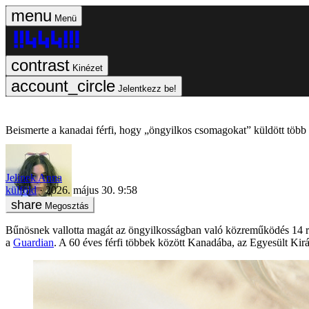
Menü
Kinézet
Jelentkezz be!
Beismerte a kanadai férfi, hogy „öngyilkos csomagokat” küldött több
Jelinek Anna
külföld
2026. május 30. 9:58
Megosztás
Bűnösnek vallotta magát az öngyilkosságban való közreműködés 14 ren
a
Guardian
. A 60 éves férfi többek között Kanadába, az Egyesült Kir