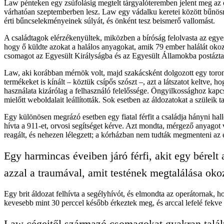
Law pénteken egy zsúfolásig megtelt tárgyalóteremben jelent meg az 
várhatóan szeptemberben lesz. Law egy vádalku keretei között bűnösn
érti bűncselekményeinek súlyát, és önként tesz beismerő vallomást.
A családtagok elérzékenyültek, miközben a bíróság felolvasta az egye
hogy ő küldte azokat a halálos anyagokat, amik 79 ember halálát okoz
csomagot az Egyesült Királyságba és az Egyesült Államokba postázta
Law, aki korábban mérnök volt, majd szakácsként dolgozott egy toron
termékeket is kínált – köztük csípős szószt –, azt a látszatot keltve, 
használata kizárólag a felhasználó felelőssége. Öngyilkossághoz kapc
mielőtt weboldalait leállították. Sok esetben az áldozatokat a szüleik t
Egy különösen megrázó esetben egy fiatal férfit a családja hányni hal
hívta a 911-et, orvosi segítséget kérve. Azt mondta, mérgező anyagot
reagált, és nehezen lélegzett; a kórházban nem tudták megmenteni az é
Egy harmincas éveiben járó férfi, akit egy bérel
azzal a traumával, amit testének megtalálása oko
Egy brit áldozat felhívta a segélyhívót, és elmondta az operátornak, 
kevesebb mint 30 perccel később érkeztek meg, és arccal lefelé fekve 
Law cégeitől származó csomagokat gyakran talált