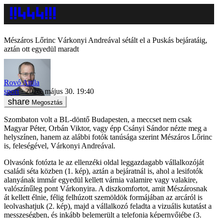
Mészáros Lőrinc Várkonyi Andreával sétált el a Puskás bejáratáig,
aztán ott egyedül maradt
Rovó Attila
sport
2026. május 30. 19:40
Megosztás
Szombaton volt a BL-döntő Budapesten, a meccset nem csak
Magyar Péter, Orbán Viktor, vagy épp Csányi Sándor nézte meg a
helyszínen, hanem az alábbi fotók tanúsága szerint Mészáros Lőrinc
is, feleségével, Várkonyi Andreával.
Olvasónk fotózta le az ellenzéki oldal leggazdagabb vállalkozóját
családi séta közben (1. kép), aztán a bejáratnál is, ahol a lesifotók
alanyának immár egyedül kellett várnia valamire vagy valakire,
valószínűleg pont Várkonyira. A diszkomfortot, amit Mészárosnak
át kellett élnie, félig felhúzott szemöldök formájában az arcáról is
leolvashatjuk (2. kép), majd a vállalkozó feladta a vizuális kutatást a
messzeségben, és inkább belemerült a telefonja képernyőjébe (3.