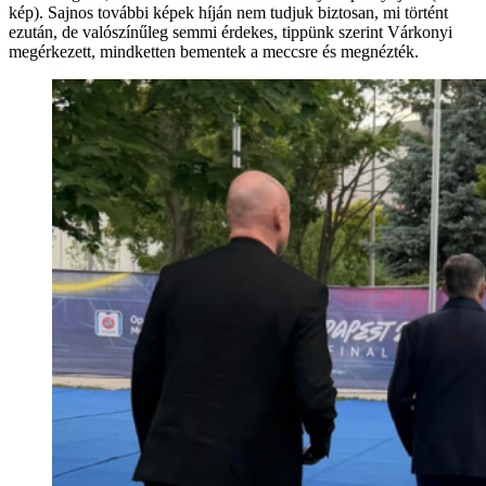
kép). Sajnos további képek híján nem tudjuk biztosan, mi történt
ezután, de valószínűleg semmi érdekes, tippünk szerint Várkonyi
megérkezett, mindketten bementek a meccsre és megnézték.