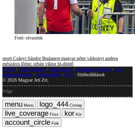
Fotó
:
olvasónk
sport
Csányi Sándor
Budapest
magyar péter
várkonyi andrea
mészáros lőrinc
orbán viktor
bl-döntő
GYIK
Hibát jelentek
Impresszum
Javítások kezelése
Jogi
dokumentumok
Médiaajánlat
RSS
Sütibeállítások
©
2026
Magyar Jeti Zrt.
Vége
Menü
Címlap
Friss
Kör
Fiók