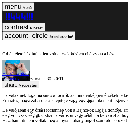
Menü
Kinézet
Jelentkezz be!
Orbán élete házibulija lett volna, csak közben eljátszotta a házat
Haszán Zoltán
vélemény
2026. május 30. 20:11
Megosztás
Ha valakinek fogalma sincs a fociról, azt mindenképpen érzékelnie ke
Emirates) nagyszabású csapatépítője vagy egy gigantikus brit legényb
De valójában egy óriási fociünnep volt a Bajnokok Ligája döntője, ami
elég volt csak végigbiciklizni a városon vagy sétálni a belvárosba, h
Házában tuti nem voltak még annyian, ahány angol szurkoló sörözött 