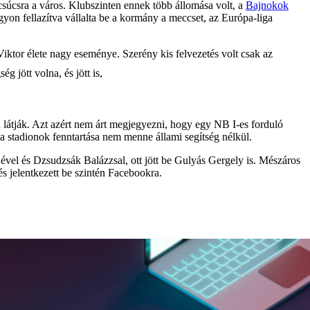
csúcsra a város. Klubszinten ennek több állomása volt, a
Bajnokok
gyon fellazítva vállalta be a kormány a meccset, az Európa-liga
iktor élete nagy eseménye. Szerény kis felvezetés volt csak az
g jött volna, és jött is,
a látják. Azt azért nem árt megjegyezni, hogy egy NB I-es forduló
 a stadionok fenntartása nem menne állami segítség nélkül.
ejével és Dzsudzsák Balázzsal, ott jött be Gulyás Gergely is. Mészáros
s jelentkezett be szintén Facebookra.