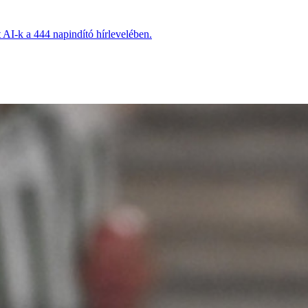
t AI-k a 444 napindító hírlevelében.