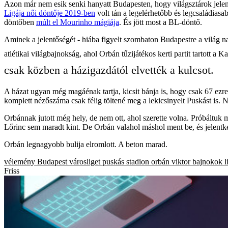
Azon már nem esik senki hanyatt Budapesten, hogy világsztárok jelenn
Ligája női döntője 2019-ben
volt tán a legelérhetőbb és legcsaládias
döntőben
múlt el Mourinho mágiája
. És jött most a BL-döntő.
Aminek a jelentőségét - hiába figyelt szombaton Budapestre a világ n
atlétikai világbajnokság, ahol Orbán tűzijátékos kerti partit tartott a 
csak közben a házigazdától elvették a kulcsot.
A házat ugyan még magáénak tartja, kicsit bánja is, hogy csak 67 ezre
komplett nézőszáma csak félig töltené meg a lekicsinyelt Puskást is. 
Orbánnak jutott még hely, de nem ott, ahol szerette volna. Próbáltuk m
Lőrinc sem maradt kint. De Orbán valahol máshol ment be, és jelentke
Orbán legnagyobb bulija elromlott. A beton marad.
vélemény
Budapest
városliget
puskás stadion
orbán viktor
bajnokok l
Friss