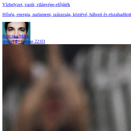
Vízhelyzet, vasút, világvége-előjáték
Hőség, energia, parlament, szárazság, köztévé, háború és elszabadítot
Herczeg Márk
reggel 4
tegnap 22:03