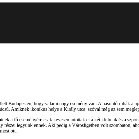
llett Budapesten, hogy valami nagy esemény van. A hasonló ruhák alapjá
úcsú. Amiknek ikonikus helye a Király utca, szóval még az sem meglepő,
nek a fő eseményére csak kevesen jutottak el a két klubnak és a szponz
ogy részei legyünk ennek. Aki pedig a Városligetben volt szombaton, ah
most ott.