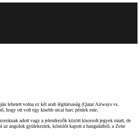
n lehetett volna ez két arab légitársaság (Qatar Airways vs.
 hogy ott volt egy kisebb utcai harc péntek este.
oroknak adott vagy a jelentkezők között kisorsolt jegyek miatt, de
ol az angolok gyülekeztek, kóstolót kapott a hangulatból, a Zene