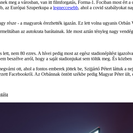
ek meg a városban, van itt filmforgatás, Forma-1. Fociban most ért a 
abb, az Európai Szuperkupa a
legneccesebb
, ahol a covid szabályokat na
agy része - a magyarok érezhették igazán. Ez lett volna ugyanis Orbán V
Karmelitában az autokrata barátainak. Ide most aztán tényleg nagy vendégsé
s lett, nem 80 ezres. A hívei pedig most az egész stadionépítést igazolv
Nem beszélve arról, hogy a saját stadionjukat sem töltik meg. És közben
egvárni ott, ahol a fontos emberek jöttek be, Szijjártó Pétert láttuk a n
zett Facebookról. Az Orbánnak öntött székbe pedig Magyar Péter ült, é
igája