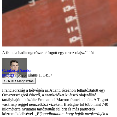
A francia haditengerészet elfogott egy orosz olajszállítót
Czinkóczi Sándor
külföld
2026. június 1. 14:17
Megosztás
Franciaország a hétvégén az Atlanti-óceánon feltartóztatott egy
Oroszországból érkező, a szankciókat kijátszó olajszállító
tartályhajót – közölte Emmanuel Macron francia elnök. A Tagort
vasárnap reggel nemzetközi vizeken, Bretagne-tól több mint 740
kilométerre nyugatra tartóztatták fel brit és más partnerek
közreműködésével. „
Elfogadhatatlan, hogy hajók megkerüljék a