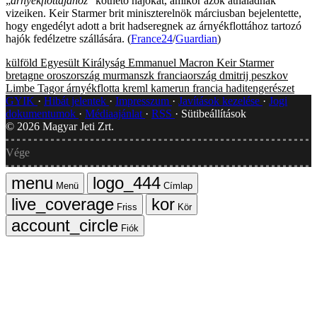
„
árnyékflottájához
” köthető hajókat, amikor azok áthaladnak
vizeiken. Keir Starmer brit miniszterelnök márciusban bejelentette,
hogy engedélyt adott a brit hadseregnek az árnyékflottához tartozó
hajók fedélzetre szállására. (
France24
/
Guardian
)
külföld
Egyesült Királyság
Emmanuel Macron
Keir Starmer
bretagne
oroszország
murmanszk
franciaország
dmitrij peszkov
Limbe
Tagor
árnyékflotta
kreml
kamerun
francia haditengerészet
GYIK
Hibát jelentek
Impresszum
Javítások kezelése
Jogi
dokumentumok
Médiaajánlat
RSS
Sütibeállítások
©
2026
Magyar Jeti Zrt.
Vége
Menü
Címlap
Friss
Kör
Fiók