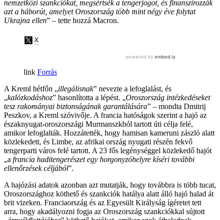
nemzetközi szankciókat, megsértsék a tengerjogot, és finanszírozzák
azt a háborút, amelyet Oroszország több mint négy éve folytat
Ukrajna ellen
” – tette hozzá Macron.
Forrás
A Kreml hétfőn „
illegálisnak
” nevezte a lefoglalást, és
„
kalózkodáshoz
” hasonlította a lépést. „
Oroszország intézkedéseket
tesz rakományai biztonságának garantálására
” – mondta Dmitrij
Peszkov, a Kreml szóvivője. A francia hatóságok szerint a hajó az
északnyugat-oroszországi Murmanszkból tartott úti célja felé,
amikor lefoglalták. Hozzátették, hogy hamisan kameruni zászló alatt
közlekedett, és Limbe, az afrikai ország nyugati részén fekvő
tengerparti város felé tartott. A 23 fős legénységgel közlekedő hajót
„a
francia haditengerészet egy horgonyzóhelyre kíséri további
ellenőrzések céljából
”.
A hajózási adatok azonban azt mutatják, hogy továbbra is több tucat,
Oroszországhoz köthető és szankciók hatálya alatt álló hajó halad át
brit vizeken. Franciaország és az Egyesült Királyság ígéretet tett
arra, hogy akadályozni fogja az Oroszország szankciókkal sújtott