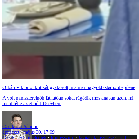
Orbán Viktor önkritikát gyakorolt, ma már nagyobb stadiont építene
A volt miniszterelnök láthatóan sokat rágódik mostanában azon, mi
ment félre az elmúlt 16 évben.
Czinkóczi Sándor
építészet
május 30. 17:09
GYIK
Hibát jelentek
Impresszum
Javítások kezelése
Jogi