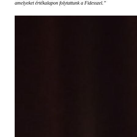
amelyeket értékalapon folytattunk a Fidesszel.”