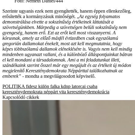
Fotó
:
Németh Dániel/444
Szerinte ugyanis ezek nem gyengítették, hanem éppen ellenkezőleg,
erősítették a kormányzásuk minőségét. „
Az egység folyamatos
demonstrálása elvette a sokszínűség értékeinek láttatását a
szövetségünkben. Márpedig a szövetségen belüli sokszínűség nem
gyengeség, hanem erő. Ezt az erőt kell most visszanyerni. A
kórusnak, amely az előző másfél évtizedben csak egyszólamú
gregorián dallamokat énekelt, most azt kell megmutatnia, hogy
képes többszólamú dallamok eléneklésére is. Vagyis nem kell mindig
mindenben ugyanazt vallani, és a különböző álláspontjainkat bátran
el kell mondani a társadalomnak. Ami a mi feladatunkat illeti,
szándékaink szerint ősszel már egy megújult és az értékeit új módon
megjelenítő Kereszténydemokrata Néppárttal találkozhatnak az
emberek” -
mondta a megvilágosodott képviselő.
POLITIKA
fidesz
külön falka
kdnp
latorcai csaba
kereszténydemokrata néppárt
vita
kereszténydemokrácia
Kapcsolódó cikkek