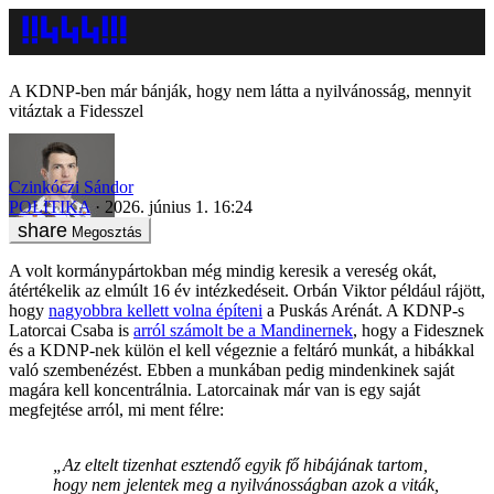
A KDNP-ben már bánják, hogy nem látta a nyilvánosság, mennyit
vitáztak a Fidesszel
Czinkóczi Sándor
POLITIKA
2026. június 1. 16:24
Megosztás
A volt kormánypártokban még mindig keresik a vereség okát,
átértékelik az elmúlt 16 év intézkedéseit. Orbán Viktor például rájött,
hogy
nagyobbra kellett volna építeni
a Puskás Arénát. A KDNP-s
Latorcai Csaba is
arról számolt be a Mandinernek
, hogy a Fidesznek
és a KDNP-nek külön el kell végeznie a feltáró munkát, a hibákkal
való szembenézést. Ebben a munkában pedig mindenkinek saját
magára kell koncentrálnia. Latorcainak már van is egy saját
megfejtése arról, mi ment félre:
„Az eltelt tizenhat esztendő egyik fő hibájának tartom,
hogy nem jelentek meg a nyilvánosságban azok a viták,