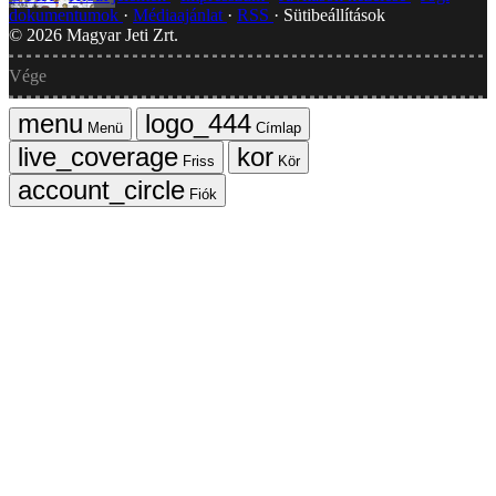
dokumentumok
Médiaajánlat
RSS
Sütibeállítások
©
2026
Magyar Jeti Zrt.
Vége
Menü
Címlap
Friss
Kör
Fiók