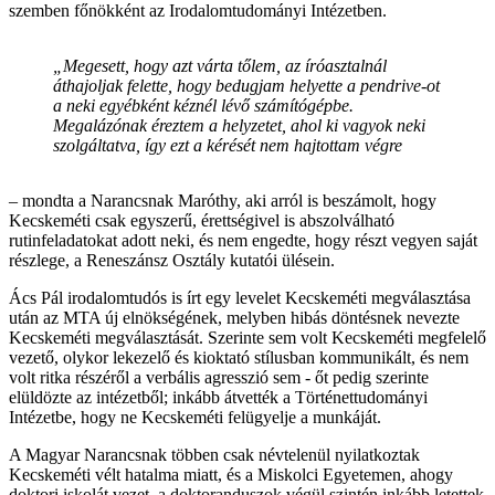
szemben főnökként az Irodalomtudományi Intézetben.
„Megesett, hogy azt várta tőlem, az íróasztalnál
áthajoljak felette, hogy bedugjam helyette a pendrive-ot
a neki egyébként kéznél lévő számítógépbe.
Megalázónak éreztem a helyzetet, ahol ki vagyok neki
szolgáltatva, így ezt a kérését nem hajtottam végre
– mondta a Narancsnak Maróthy, aki arról is beszámolt, hogy
Kecskeméti csak egyszerű, érettségivel is abszolválható
rutinfeladatokat adott neki, és nem engedte, hogy részt vegyen saját
részlege, a Reneszánsz Osztály kutatói ülésein.
Ács Pál irodalomtudós is írt egy levelet Kecskeméti megválasztása
után az MTA új elnökségének, melyben hibás döntésnek nevezte
Kecskeméti megválasztását. Szerinte sem volt Kecskeméti megfelelő
vezető, olykor lekezelő és kioktató stílusban kommunikált, és nem
volt ritka részéről a verbális agresszió sem - őt pedig szerinte
elüldözte az intézetből; inkább átvették a Történettudományi
Intézetbe, hogy ne Kecskeméti felügyelje a munkáját.
A Magyar Narancsnak többen csak névtelenül nyilatkoztak
Kecskeméti vélt hatalma miatt, és a Miskolci Egyetemen, ahogy
doktori iskolát vezet, a doktoranduszok végül szintén inkább letettek