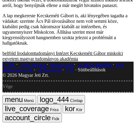
arról, hogy benyújtsák ellene a már megírt hivatalos panaszt.
A lap megkereste Kecskeméti Gábort is, aki lényegében tagadta a
vádakat: szerinte Ács Pál távozásához nem volt semmi köze,
kiabálni pedig csak háromszor kiabált az intézetben, és
ugyanennyiszer Miskolcon. Állítása szerint most már
kiegyensúlyozott hangnemben szokta jelezni a problémáit a
hallgatóknak.
belföld
Irodalomtudományi Intézet
Kecskeméti Gábor
miskolci
egyetem
magyar tudományos akadémia
GYIK
Hibát jelentek
Impresszum
Javítások kezelése
Jogi
dokumentumok
Médiaajánlat
RSS
Sütibeállítások
©
2026
Magyar Jeti Zrt.
Vége
Menü
Címlap
Friss
Kör
Fiók