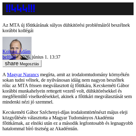
Az MTA új főtitkárának súlyos dühkitörési problémáiról beszélnek
korábbi kollégái
Kolozsi Ádám
belföld
2026. június 1. 13:37
Megosztás
A
Magyar Narancs
megírta, amit az irodalomtudomány környékén
sokan tudni vélnek, de nyilvánosan idáig nem nagyon beszéltek
róla: az MTA frissen megválasztott új főtitkára, Kecskeméti Gábor
korábbi munkahelyein rettegett vezető volt, dühkitörésekkel és
megfélemlítő viselkedésekkel, akinek a főtitkári megválasztását sem
mindenki nézi jó szemmel.
Kecskeméti Gábor Széchenyi-díjas irodalomtörténészt május eleji
közgyűlésén választotta a Magyar Tudományos Akadémia
főtitkárnak, az elnöki után ez a második legfontosabb és legnagyobb
hatalommal bíró tisztség az Akadémián.