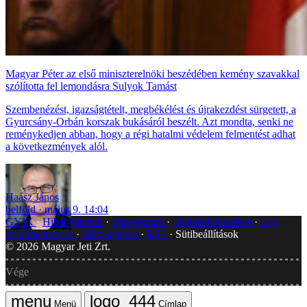
Magyar Péter az első miniszterelnöki beszédében kemény szavakkal
szólította fel lemondásra Sulyok Tamást
Szembenézést, igazságtételt, megbékélést és újrakezdést sürgetett, a
Gyurcsány-Orbán korszak bukásáról beszélt. Azt mondta, senki ne
reménykedjen abban, hogy a régi hatalmi védelem felmentést adhat
a következmények alól.
Haász János
belföld
május 9. 14:04
GYIK
Hibát jelentek
Impresszum
Javítások kezelése
Jogi
dokumentumok
Médiaajánlat
RSS
Sütibeállítások
©
2026
Magyar Jeti Zrt.
Vége
Menü
Címlap