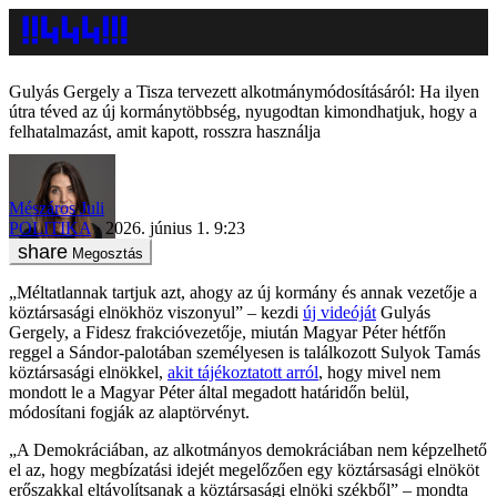
Gulyás Gergely a Tisza tervezett alkotmánymódosításáról: Ha ilyen
útra téved az új kormánytöbbség, nyugodtan kimondhatjuk, hogy a
felhatalmazást, amit kapott, rosszra használja
Mészáros Juli
POLITIKA
2026. június 1. 9:23
Megosztás
„Méltatlannak tartjuk azt, ahogy az új kormány és annak vezetője a
köztársasági elnökhöz viszonyul” – kezdi
új videóját
Gulyás
Gergely, a Fidesz frakcióvezetője, miután Magyar Péter hétfőn
reggel a Sándor-palotában személyesen is találkozott Sulyok Tamás
köztársasági elnökkel,
akit tájékoztatott arról
, hogy mivel nem
mondott le a Magyar Péter által megadott határidőn belül,
módosítani fogják az alaptörvényt.
„A Demokráciában, az alkotmányos demokráciában nem képzelhető
el az, hogy megbízatási idejét megelőzően egy köztársasági elnököt
erőszakkal eltávolítsanak a köztársasági elnöki székből” – mondta