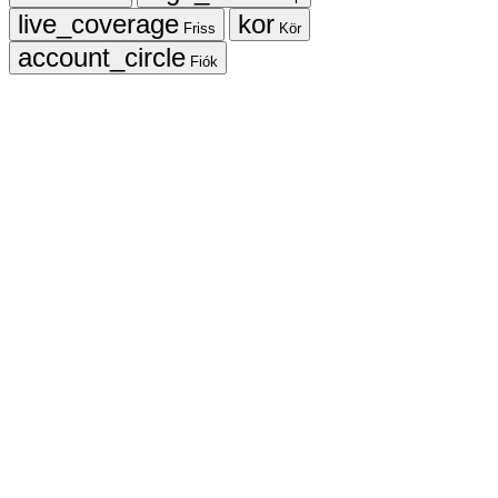
Friss
Kör
Fiók