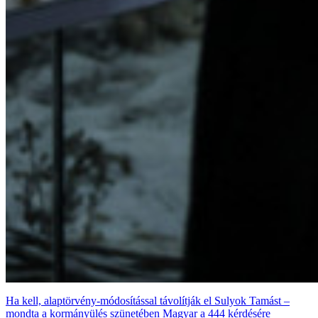
Ha kell, alaptörvény-módosítással távolítják el Sulyok Tamást –
mondta a kormányülés szünetében Magyar a 444 kérdésére