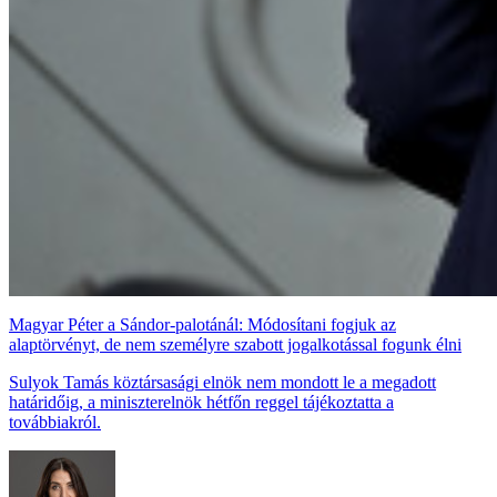
Magyar Péter a Sándor-palotánál: Módosítani fogjuk az
alaptörvényt, de nem személyre szabott jogalkotással fogunk élni
Sulyok Tamás köztársasági elnök nem mondott le a megadott
határidőig, a miniszterelnök hétfőn reggel tájékoztatta a
továbbiakról.