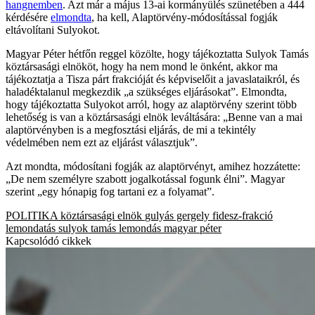
hangnemben
. Azt már a május 13-ai kormányülés szünetében a 444
kérdésére
elmondta
, ha kell, Alaptörvény-módosítással fogják
eltávolítani Sulyokot.
Magyar Péter hétfőn reggel közölte, hogy tájékoztatta Sulyok Tamás
köztársasági elnököt, hogy ha nem mond le önként, akkor ma
tájékoztatja a Tisza párt frakcióját és képviselőit a javaslataikról, és
haladéktalanul megkezdik „a szükséges eljárásokat”. Elmondta,
hogy tájékoztatta Sulyokot arról, hogy az alaptörvény szerint több
lehetőség is van a köztársasági elnök leváltására: „Benne van a mai
alaptörvényben is a megfosztási eljárás, de mi a tekintély
védelmében nem ezt az eljárást választjuk”.
Azt mondta, módosítani fogják az alaptörvényt, amihez hozzátette:
„De nem személyre szabott jogalkotással fogunk élni”. Magyar
szerint „egy hónapig fog tartani ez a folyamat”.
POLITIKA
köztársasági elnök
gulyás gergely
fidesz-frakció
lemondatás
sulyok tamás
lemondás
magyar péter
Kapcsolódó cikkek