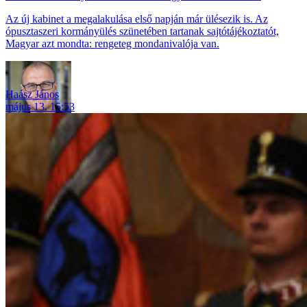
Az új kabinet a megalakulása első napján már ülésezik is. Az
ópusztaszeri kormányülés szünetében tartanak sajtótájékoztatót,
Magyar azt mondta: rengeteg mondanivalója van.
Haász János
május 13. 15:53