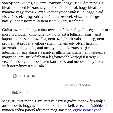
videójában Gulyás, aki azzal folytatta, hogy „1990 óta mindig a
hivatalban lévő köztársasági elnök döntött arról, hogy hivatalban
marad-e vagy távozik, ezt alkotmánymódosítással, a joggal való
visszaéléssel, a jogszabályok értelmezésével, visszamenőleges
hatályú döntéshozatallal nem lehet kikényszeríteni”.
Gulyás szerint „ha ilyen útra téved az új kormánytöbbség, akkor már
most nyugodtan kimondhatjuk, hogy azt a felhatalmazást, amit
kapott, azt rosszra használja, nem az ígéreteit valósítja meg, nem a
programját próbálja valóra váltani, hanem egy olyan hatalmi
játszmába megy bele, ami meggyengíti a köztársasági elnöki
intézményt, ami aláássa a magyar állam méltóságát, ami lefejezi a
magyar állami struktúrában a legfontosabb közjogi tisztségek
vezetőit, és olyan hosszú távú kárt okoz, ami messze túlnyúlik a
saját kormányzati ciklusán”.
Forrás
Magyar Péter már a Tisza Párt választási győzelmének éjszakáján
arról beszélt, hogy az államfőnek mennie kell, és ezt a későbbiekben
minden szóba jöhető fórumon megismételte,
egyre keményedő