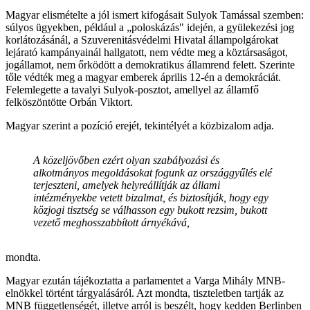
Magyar elismételte a jól ismert kifogásait Sulyok Tamással szemben:
súlyos ügyekben, például a „poloskázás" idején, a gyülekezési jog
korlátozásánál, a Szuverenitásvédelmi Hivatal állampolgárokat
lejárató kampányainál hallgatott, nem védte meg a köztársaságot,
jogállamot, nem őrködött a demokratikus államrend felett. Szerinte
tőle védték meg a magyar emberek április 12-én a demokráciát.
Felemlegette a tavalyi Sulyok-posztot, amellyel az államfő
felköszöntötte Orbán Viktort.
Magyar szerint a pozíció erejét, tekintélyét a közbizalom adja.
A közeljövőben ezért olyan szabályozási és
alkotmányos megoldásokat fogunk az országgyűlés elé
terjeszteni, amelyek helyreállítják az állami
intézményekbe vetett bizalmat, és biztosítják, hogy egy
közjogi tisztség se válhasson egy bukott rezsim, bukott
vezető meghosszabbított árnyékává,
mondta.
Magyar ezután tájékoztatta a parlamentet a Varga Mihály MNB-
elnökkel történt tárgyalásáról. Azt mondta, tiszteletben tartják az
MNB függetlenségét, illetve arról is beszélt, hogy kedden Berlinben