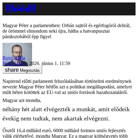
Magyar Péter a parlamentben: Orbán sajtról és egérfogóról delirál,
de örömmel elmondom neki újra, hátha a hatvanpusztai
pánikszobából épp figyel
Rovó Attila
POLITIKA
2026. június 1. 11:59
Megosztás
Napirend előtti parlamenti felszólalásában történelmi eredménynek
nevezte Magyar Péter hétfőn azt a politikai megállapodást, amelyet
múlt héten kötöttek az EU-val az uniós források hazahozataláról.
Magyar azt mondta,
néhány hét alatt elvégezték a munkát, amit elődeik
évekig nem tudtak, nem akartak elvégezni.
Ősztől 16,4 milliárd euró, 6000 milliárd forintos uniós fejlesztés
válik elérhetővé, mondta Magyar. Ez a magyar költségvetés több