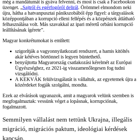
még a mandátumát is gyáva felvenni, és most is csak a Facebookon
üzenget. „
Sajtról és egérfogóról delirál
. Örömmel elmondom neki
újra, hátha a hatvanpusztai pánikszobából épp figyel: a tárgyalások
középpontjában a korrupció elleni fellépés és a közpénzek átlátható
felhasználása volt. Más szavakkal az ipari méretű orbáni korrupció
leállításának ígérete”.
Magyar konkrétumokat is említett:
szigorítják a vagyonnyilatkozati rendszert, a hamis kitöltés
akár kétéves börtönnel is legyen büntethető.
benyújtotta Magyarország csatlakozási kérelmét az Európai
Ügyészséghez, ez 2021-ig visszamenőlegesen fog tudni
vizsgálódni.
A KEKVÁK felülvizsgálatát is vállaltuk, az egyetemek újra a
közérdeket fogják szolgálni, mondta.
Ezek az elvárások ugyanazok, amit a magyarok velünk szemben is
megfogalmaztak: vessünk véget a lopásnak, korrupciónak,
fogalmazott.
Semmilyen vállalást nem tettünk Ukrajna, illegális
migráció, migrációs paktum, ideológiai kérdések
kapcsán,