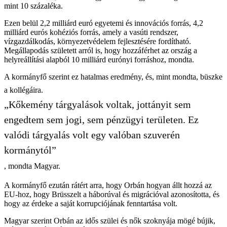
mint 10 százaléka.
Ezen belül 2,2 milliárd euró egyetemi és innovációs forrás, 4,2
milliárd eurós kohéziós forrás, amely a vasúti rendszer,
vízgazdálkodás, környezetvédelem fejlesztésére fordítható.
Megállapodás született arról is, hogy hozzáférhet az ország a
helyreállítási alapból 10 milliárd eurónyi forráshoz, mondta.
A kormányfő szerint ez hatalmas eredmény, és, mint mondta, büszke
a kollégáira.
„Kőkemény tárgyalások voltak, jottányit sem
engedtem sem jogi, sem pénzügyi területen. Ez
valódi tárgyalás volt egy valóban szuverén
kormánytól”
, mondta Magyar.
A kormányfő ezután rátért arra, hogy Orbán hogyan állt hozzá az
EU-hoz, hogy Brüsszelt a háborúval és migrációval azonosította, és
hogy az érdeke a saját korrupciójának fenntartása volt.
Magyar szerint Orbán az idős szülei és nők szoknyája mögé bújik,