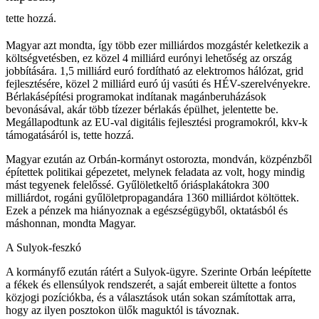
tette hozzá.
Magyar azt mondta, így több ezer milliárdos mozgástér keletkezik a
költségvetésben, ez közel 4 milliárd eurónyi lehetőség az ország
jobbítására. 1,5 milliárd euró fordítható az elektromos hálózat, grid
fejlesztésére, közel 2 milliárd euró új vasúti és HÉV-szerelvényekre.
Bérlakásépítési programokat indítanak magánberuházások
bevonásával, akár több tízezer bérlakás épülhet, jelentette be.
Megállapodtunk az EU-val digitális fejlesztési programokról, kkv-k
támogatásáról is, tette hozzá.
Magyar ezután az Orbán-kormányt ostorozta, mondván, közpénzből
építettek politikai gépezetet, melynek feladata az volt, hogy mindig
mást tegyenek felelőssé. Gyűlöletkeltő óriásplakátokra 300
milliárdot, rogáni gyűlöletpropagandára 1360 milliárdot költöttek.
Ezek a pénzek ma hiányoznak a egészségügyből, oktatásból és
máshonnan, mondta Magyar.
A Sulyok-feszkó
A kormányfő ezután rátért a Sulyok-ügyre. Szerinte Orbán leépítette
a fékek és ellensúlyok rendszerét, a saját embereit ültette a fontos
közjogi pozíciókba, és a választások után sokan számítottak arra,
hogy az ilyen posztokon ülők maguktól is távoznak.