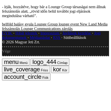
- írják, hozzátéve, hogy bár a Lounge Group társaságai nem állnak
felszámolás alatt, „rövid időn belül további jogi eljárások
megindulása várható”.
belföld
balásy gyula
Lounge Group
lounge event
New Land Media
felszámolás
Lounge Communications
zárolás
GYIK
Hibát jelentek
Impresszum
Javítások kezelése
Jogi
dokumentumok
Médiaajánlat
RSS
Sütibeállítások
©
2026
Magyar Jeti Zrt.
Vége
Menü
Címlap
Friss
Kör
Fiók