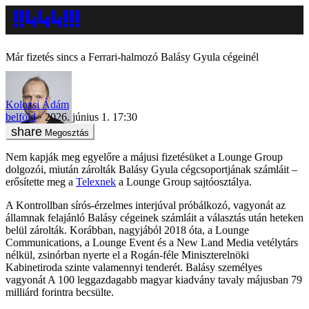
Már fizetés sincs a Ferrari-halmozó Balásy Gyula cégeinél
Kolozsi Ádám
belföld
2026. június 1. 17:30
Megosztás
Nem kapják meg egyelőre a májusi fizetésüket a Lounge Group
dolgozói, miután zárolták Balásy Gyula cégcsoportjának számláit –
erősítette meg a
Telexnek
a Lounge Group sajtóosztálya.
A Kontrollban sírós-érzelmes interjúval próbálkozó, vagyonát az
államnak felajánló Balásy cégeinek számláit a választás után heteken
belül zárolták. Korábban, nagyjából 2018 óta, a Lounge
Communications, a Lounge Event és a New Land Media vetélytárs
nélkül, zsinórban nyerte el a Rogán-féle Miniszterelnöki
Kabinetiroda szinte valamennyi tenderét. Balásy személyes
vagyonát A 100 leggazdagabb magyar kiadvány tavaly májusban 79
milliárd forintra becsülte.