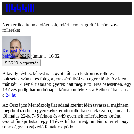
Nem értik a traumatológusok, miért nem szigorítják már az e-
rollereket
Kolozsi Ádám
belföld
2026. június 1. 16:32
Megosztás
A tavalyi évhez képest is nagyot nőtt az elektromos rolleres
balesetek száma, és főleg gyereksérültből van egyre több. Az idén
már két 14 évnél fiatalabb gyerek halt meg e-rolleres balesetben, egy
13 éves pedig három hónapja kómában fekszik a Bethesdában - írja
a
24.hu
.
Az Országos Mentőszolgálat adatai szerint idén tavasszal majdnem
megduplázódott a gyerekeket érintő rollerbalesetek száma, január 1-
től május 22-ig 745 felnőtt és 449 gyermek rollerbaleset történt.
Gödöllőn áprilisban egy 14 éves fiú halt meg, miután rollerrel nagy
sebességgel a zajvédő falnak csapódott.