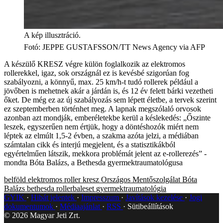
A kép illusztráció.
Fotó
:
JEPPE GUSTAFSSON/TT News Agency via AFP
A készülő KRESZ végre külön foglalkozik az elektromos
rollerekkel, igaz, sok országnál ez is kevésbé szigorúan fog
szabályozni, a könnyű, max. 25 km/h-t tudó rollerek például a
jövőben is mehetnek akár a járdán is, és 12 év felett bárki vezetheti
őket. De még ez az új szabályozás sem lépett életbe, a tervek szerint
ez szeptemberben történhet meg. A lapnak megszólaló orvosok
azonban azt mondják, emberéletekbe kerül a késlekedés: „Őszinte
leszek, egyszerűen nem értjük, hogy a döntéshozók miért nem
léptek az elmúlt 1,5-2 évben, a szakma azóta jelzi, a médiában
számtalan cikk és interjú megjelent, és a statisztikákból
egyértelműen látszik, mekkora problémát jelent az e-rollerezés” -
mondta Bóta Balázs, a Bethesda gyermektraumatológusa
belföld
elektromos roller
kresz
Országos Mentőszolgálat
Bóta
Balázs
bethesda
rollerbaleset
gyermektraumatológia
GYIK
Hibát jelentek
Impresszum
Javítások kezelése
Jogi
dokumentumok
Médiaajánlat
RSS
Sütibeállítások
©
2026
Magyar Jeti Zrt.