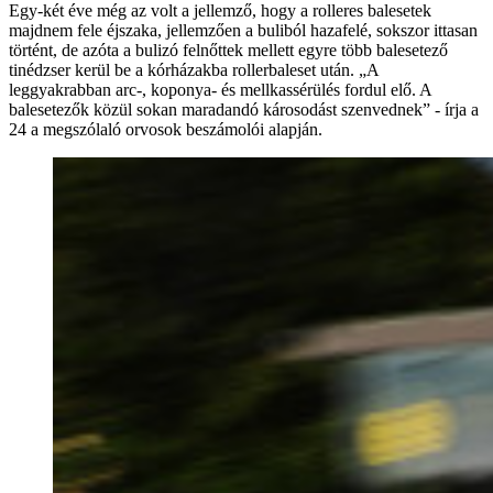
Egy-két éve még az volt a jellemző, hogy a rolleres balesetek
majdnem fele éjszaka, jellemzően a buliból hazafelé, sokszor ittasan
történt, de azóta a bulizó felnőttek mellett egyre több balesetező
tinédzser kerül be a kórházakba rollerbaleset után. „A
leggyakrabban arc-, koponya- és mellkassérülés fordul elő. A
balesetezők közül sokan maradandó károsodást szenvednek” - írja a
24 a megszólaló orvosok beszámolói alapján.