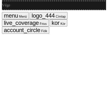
Vége
Menü
Címlap
Friss
Kör
Fiók