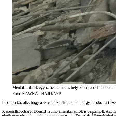
Mentalakulatok egy izraeli támadás helyszínén, a dél-libanoni 
Fotó
:
KAWNAT HAJU/AFP
Libanon közölte, hogy a szerdai izraeli-amerikai tárgyalásokon a tűzsz
A megállapodásról Donald Trump amerikai elnök is beszámolt. Azt mon
elnök nem tárgyalt – még közvetve sem – az Egyesült Államok által terr