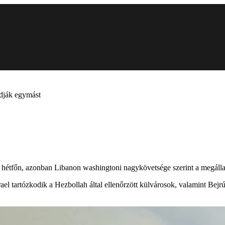
adják egymást
ött hétfőn, azonban Libanon washingtoni nagykövetsége szerint a megál
el tartózkodik a Hezbollah által ellenőrzött külvárosok, valamint Bejr