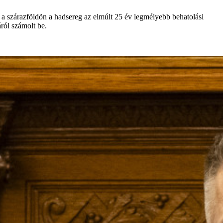
l a szárazföldön a hadsereg az elmúlt 25 év legmélyebb behatolási
ról számolt be.