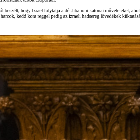
l beszélt, hogy Izrael folytatja a dél-libanoni katonai műveleteket, aho
 harcok, kedd kora reggel pedig az izraeli hadsereg lövedékek kiiktatásá