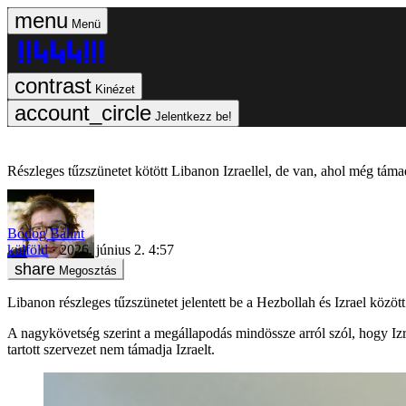
Menü
Kinézet
Jelentkezz be!
Részleges tűzszünetet kötött Libanon Izraellel, de van, ahol még tám
Bódog Bálint
külföld
2026. június 2. 4:57
Megosztás
Libanon részleges tűzszünetet jelentett be a Hezbollah és Izrael köz
A nagykövetség szerint a megállapodás mindössze arról szól, hogy Izra
tartott szervezet nem támadja Izraelt.