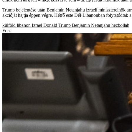
Trump bejelentése után Benjamin Netanjahu izraeli miniszterelnök arró
akcióját hajtja éppen végre. Hétfő este Dél-Libanonban folytatódtak a
külföld
libanon
Izrael
Donald Trump
Benjamin Netanjahu
hezbollah
Friss