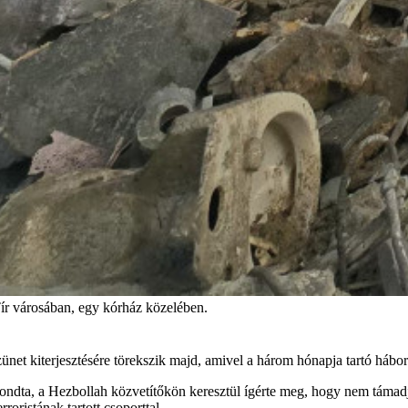
Tír városában, egy kórház közelében.
ünet kiterjesztésére törekszik majd, amivel a három hónapja tartó háború
dta, a Hezbollah közvetítőkön keresztül ígérte meg, hogy nem támadja 
oristának tartott csoporttal.