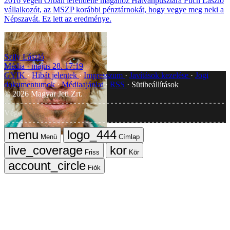
2016 végén Orbán lerendelte magához Hatvanpusztára Puch László
vállalkozót, az MSZP korábbi pénztárnokát, hogy vegye meg neki a
Népszavát. Ez lett az eredménye.
Szily László
Média
május 28. 17:19
GYIK
Hibát jelentek
Impresszum
Javítások kezelése
Jogi
dokumentumok
Médiaajánlat
RSS
Sütibeállítások
©
2026
Magyar Jeti Zrt.
Vége
Menü
Címlap
Friss
Kör
Fiók