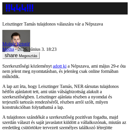
Leisztinger Tamás tulajdonos válaszára vár a Népszava
Molnár Kristóf
Média
2026. június 3. 18:23
Megosztás
Szerkesztőségi közleményt
adott ki
a Népszava, ami május 29-e óta
nem jelent meg nyomtatásban, és jelenleg csak online formában
működik.
A lap azt írta, hogy Leisztinger Tamás, NER-társutas tulajdonos
hétfőn ajánlatott tett, ami után válságbizottság alakult a
szerkesztőségben. Leisztinger ajánlata részben a nyomdai és
terjesztői tartozás rendezéséről, részben arról szólt, milyen
konstrukcióban folytathatná a lap.
A tulajdonos szándékát a szerkesztőség pozitívan fogadta, majd
szerdán választ és saját javaslatot küldött a vállalkozónak, miután az
eredetileg csütörtökre tervezett személyes találkozó létrejötte