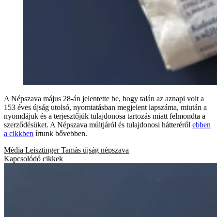
A Népszava május 28-án jelentette be, hogy talán az aznapi volt a
153 éves újság utolsó, nyomtatásban megjelent lapszáma, miután a
nyomdájuk és a terjesztőjük tulajdonosa tartozás miatt felmondta a
szerződésüket. A Népszava múltjáról és tulajdonosi hátteréről
ebben
a cikkben
írtunk bővebben.
Média
Leisztinger Tamás
újság
népszava
Kapcsolódó cikkek