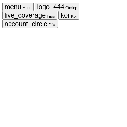
Menü
Címlap
Friss
Kör
Fiók