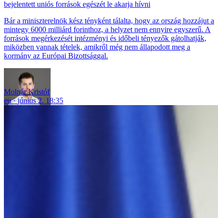
bejelentett uniós források egészét le akarja hívni
Bár a miniszterelnök kész tényként tálalta, hogy az ország hozzájut a
mintegy 6000 milliárd forinthoz, a helyzet nem ennyire egyszerű. A
források megérkezését intézményi és időbeli tényezők gátolhatják,
miközben vannak tételek, amikről még nem állapodott meg a
kormány az Európai Bizottsággal.
Molnár Kristóf
eu
június 2. 18:35