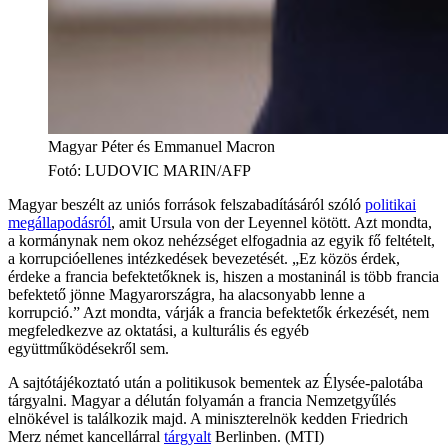
Magyar Péter és Emmanuel Macron
Fotó
:
LUDOVIC MARIN/AFP
Magyar beszélt az uniós források felszabadításáról szóló
politikai
megállapodásról
, amit Ursula von der Leyennel kötött. Azt mondta,
a kormánynak nem okoz nehézséget elfogadnia az egyik fő feltételt,
a korrupcióellenes intézkedések bevezetését. „Ez közös érdek,
érdeke a francia befektetőknek is, hiszen a mostaninál is több francia
befektető jönne Magyarországra, ha alacsonyabb lenne a
korrupció.” Azt mondta, várják a francia befektetők érkezését, nem
megfeledkezve az oktatási, a kulturális és egyéb
együttműködésekről sem.
A sajtótájékoztató után a politikusok bementek az Élysée-palotába
tárgyalni. Magyar a délután folyamán a francia Nemzetgyűlés
elnökével is találkozik majd. A miniszterelnök kedden Friedrich
Merz német kancellárral
tárgyalt
Berlinben. (MTI)