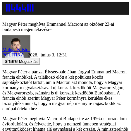
Magyar Péter meghívta Emmanuel Macront az október 23-ai
budapesti megemlékezésre
Molnár Kristóf
POLITIKA
2026. június 3. 12:31
Megosztás
Magyar Péter a párizsi Élysée-palotában tárgyal Emmanuel Macron
francia elnökkel. A találkozó előtt a két politikus közös
sajtótájékoztatót tartott, amin Macron azt mondta, hogy a Magyar-
kormány megválasztásával új korszak kezdődött Magyarországon,
és Magyarország számára is új korszak kezdődött Európában. A
francia elnök szerint Magyar Péter kormányra kerülése ékes
bizonyítéka annak, hogy a magyar nép mennyire ragaszkodik az
európai értékekhez.
Magyar Péter meghívta Macront Budapestre az 1956-os forradalom
évfordulójára, és felvetette, hogy a nemzeti ünnepen stratégiai
együttműködést írhatna alá egymással a két ország. A miniszterelnök