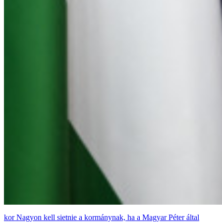
Nagyon kell sietnie a kormánynak, ha a Magyar Péter által