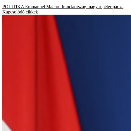
POLITIKA
Emmanuel Macron
franciaország
magyar péter
párizs
Kapcsolódó cikkek