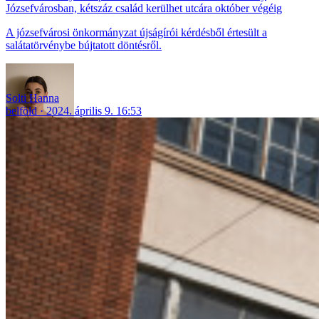
Józsefvárosban, kétszáz család kerülhet utcára október végéig
A józsefvárosi önkormányzat újságírói kérdésből értesült a
salátatörvénybe bújtatott döntésről.
Solti Hanna
belföld
2024. április 9. 16:53