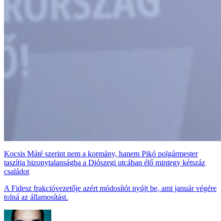
Kocsis Máté szerint nem a kormány, hanem Pikó polgármester
taszítja bizonytalanságba a Diószegi utcában élő mintegy kétszáz
családot
A Fidesz frakcióvezetője azért módosítót nyújt be, ami január végére
tolná az államosítást.