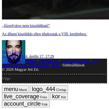
„Józsefváros nem kisajátítható”
Az állami kisajátítás ellen tiltakoztak a VIII. kerületben.
Botos Tamás
Budapest
2024. április 17. 17:29
GYIK
Hibát jelentek
Impresszum
Javítások kezelése
Jogi
dokumentumok
Médiaajánlat
RSS
Sütibeállítások
©
2026
Magyar Jeti Zrt.
Vége
Menü
Címlap
Friss
Kör
Fiók