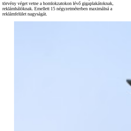
törvény véget vetne a homlokzatokon lévő gigaplakátoknak,
reklámhálóknak. Emellett 15 négyzetméterben maximálná a
reklámfelület nagyságát.