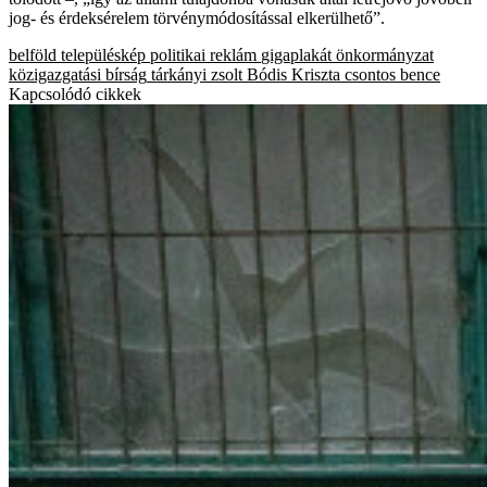
jog- és érdeksérelem törvénymódosítással elkerülhető”.
belföld
településkép
politikai reklám
gigaplakát
önkormányzat
közigazgatási bírság
tárkányi zsolt
Bódis Kriszta
csontos bence
Kapcsolódó cikkek