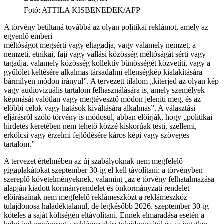
Fotó
:
ATTILA KISBENEDEK/AFP
A törvény betiltaná továbbá az olyan politikai reklámot, amely az
egyenlő emberi
méltóságot megsérti vagy eltagadja, vagy valamely nemzet, a
nemzeti, etnikai, faji vagy vallási közösség méltóságát sérti vagy
tagadja, valamely közösség kollektív bűnösségét közvetíti, vagy a
gyűlölet keltésére alkalmas társadalmi ellenségkép kialakítására
bármilyen módon irányul”. A tervezett tilalom „kiterjed az olyan kép
vagy audiovizuális tartalom felhasználására is, amely személyek
képmását valótlan vagy megtévesztő módon jeleníti meg, és az
előbbi célok vagy hatások kiváltására alkalmas”. A választási
eljárásról szóló törvény is módosul, abban előírják, hogy „politikai
hirdetés keretében nem tehető közzé kiskorúak testi, szellemi,
erkölcsi vagy érzelmi fejlődésére káros képi vagy szöveges
tartalom.”
A tervezet értelmében az új szabályoknak nem megfelelő
gigaplakátokat szeptember 30-ig el kell távolítani: a törvényben
szereplő követelményeknek, valamint „az e törvény felhatalmazása
alapján kiadott kormányrendelet és önkormányzati rendelet
előírásainak nem megfelelő reklámeszközt a reklámeszköz
tulajdonosa haladéktalanul, de legkésőbb 2026. szeptember 30-ig
köteles a saját költségén eltávolítani. Ennek elmaradása esetén a