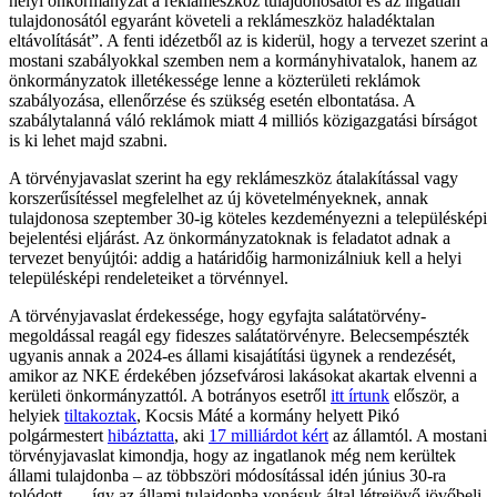
helyi önkormányzat a reklámeszköz tulajdonosától és az ingatlan
tulajdonosától egyaránt követeli a reklámeszköz haladéktalan
eltávolítását”. A fenti idézetből az is kiderül, hogy a tervezet szerint a
mostani szabályokkal szemben nem a kormányhivatalok, hanem az
önkormányzatok illetékessége lenne a közterületi reklámok
szabályozása, ellenőrzése és szükség esetén elbontatása. A
szabálytalanná váló reklámok miatt 4 milliós közigazgatási bírságot
is ki lehet majd szabni.
A törvényjavaslat szerint ha egy reklámeszköz átalakítással vagy
korszerűsítéssel megfelelhet az új követelményeknek, annak
tulajdonosa szeptember 30-ig köteles kezdeményezni a településképi
bejelentési eljárást. Az önkormányzatoknak is feladatot adnak a
tervezet benyújtói: addig a határidőig harmonizálniuk kell a helyi
településképi rendeleteiket a törvénnyel.
A törvényjavaslat érdekessége, hogy egyfajta salátatörvény-
megoldással reagál egy fideszes salátatörvényre. Belecsempészték
ugyanis annak a 2024-es állami kisajátítási ügynek a rendezését,
amikor az NKE érdekében józsefvárosi lakásokat akartak elvenni a
kerületi önkormányzattól. A botrányos esetről
itt írtunk
először, a
helyiek
tiltakoztak
, Kocsis Máté a kormány helyett Pikó
polgármestert
hibáztatta
, aki
17 milliárdot kért
az államtól. A mostani
törvényjavaslat kimondja, hogy az ingatlanok még nem kerültek
állami tulajdonba – az többszöri módosítással idén június 30-ra
tolódott –, „így az állami tulajdonba vonásuk által létrejövő jövőbeli