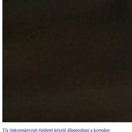
Tíz önkormányzati épületet készül államosítani a kormány