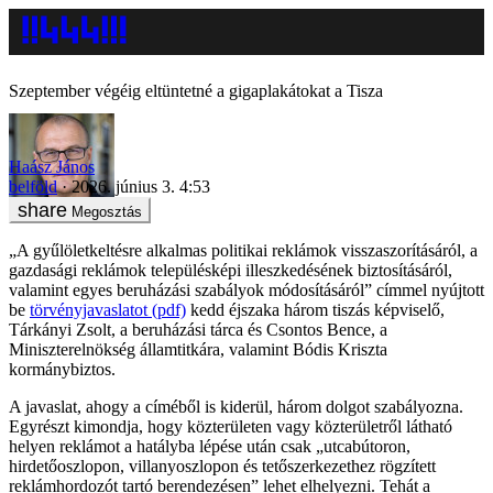
Szeptember végéig eltüntetné a gigaplakátokat a Tisza
Haász János
belföld
2026. június 3. 4:53
Megosztás
„A gyűlöletkeltésre alkalmas politikai reklámok visszaszorításáról, a
gazdasági reklámok településképi illeszkedésének biztosításáról,
valamint egyes beruházási szabályok módosításáról” címmel nyújtott
be
törvényjavaslatot (pdf)
kedd éjszaka három tiszás képviselő,
Tárkányi Zsolt, a beruházási tárca és Csontos Bence, a
Miniszterelnökség államtitkára, valamint Bódis Kriszta
kormánybiztos.
A javaslat, ahogy a címéből is kiderül, három dolgot szabályozna.
Egyrészt kimondja, hogy közterületen vagy közterületről látható
helyen reklámot a hatályba lépése után csak „utcabútoron,
hirdetőoszlopon, villanyoszlopon és tetőszerkezethez rögzített
reklámhordozót tartó berendezésen” lehet elhelyezni. Tehát a