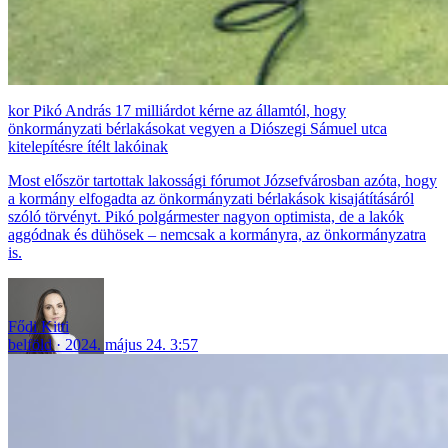
Pikó András 17 milliárdot kérne az államtól, hogy
önkormányzati bérlakásokat vegyen a Diószegi Sámuel utca
kitelepítésre ítélt lakóinak
Most először tartottak lakossági fórumot Józsefvárosban azóta, hogy
a kormány elfogadta az önkormányzati bérlakások kisajátításáról
szóló törvényt. Pikó polgármester nagyon optimista, de a lakók
aggódnak és dühösek – nemcsak a kormányra, az önkormányzatra
is.
Fődi Kitti
belföld
2024. május 24. 3:57