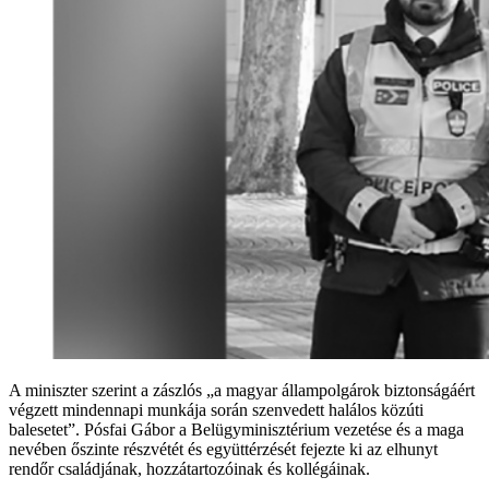
A miniszter szerint a zászlós „a magyar állampolgárok biztonságáért
végzett mindennapi munkája során szenvedett halálos közúti
balesetet”. Pósfai Gábor a Belügyminisztérium vezetése és a maga
nevében őszinte részvétét és együttérzését fejezte ki az elhunyt
rendőr családjának, hozzátartozóinak és kollégáinak.