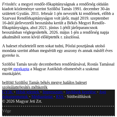
Frissítés:
a megyei rendőr-főkapitányságnak a rendőrség oldalán
kiadott közleménye szerint Szöllősi Tamás 1991. december 30-án
született Gyulán. 2011. február 1-jén nevezték ki rendőrnek, előbb a
Szarvasi Rendőrkapitányságon volt járőr, majd 2019. szeptember
16-ától járőrvezetői beosztásba került a Békés Megyei Rendőr-
főkapitányságra, ahol 2021. június 1-jétől járőrparancsnok
beosztásban véglegesítették. 2026. május 1-jén a rendőrség napja
alkalmából soron kívül előléptették r. zászlóssá.
A baleset részleteiről nem sokat tudni, Pósfai posztjának utolsó
mondata szerint abban megsérült egy asszony és annak másfél éves
gyereke is.
Szöllősi Tamás tavaly decemberben rendőrtársával, Rostás Tamással
együtt
megkapta
a Magyar Autóklub elismerését a szakmai
munkájáért.
belföld
Szöllősi Tamás
békés megye
halálos baleset
szolgálatteljesítés
méhkerék
GYIK
Hibát jelentek
Impresszum
Javítások kezelése
Jogi
dokumentumok
Médiaajánlat
RSS
Sütibeállítások
©
2026
Magyar Jeti Zrt.
Vége