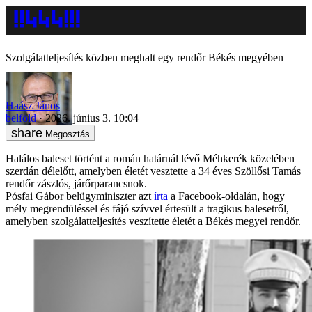
Szolgálatteljesítés közben meghalt egy rendőr Békés megyében
Haász János
belföld
2026. június 3. 10:04
Megosztás
Halálos baleset történt a román határnál lévő Méhkerék közelében
szerdán délelőtt, amelyben életét vesztette a 34 éves Szöllősi Tamás
rendőr zászlós, járőrparancsnok.
Pósfai Gábor belügyminiszter azt
írta
a Facebook-oldalán, hogy
mély megrendüléssel és fájó szívvel értesült a tragikus balesetről,
amelyben szolgálatteljesítés veszítette életét a Békés megyei rendőr.