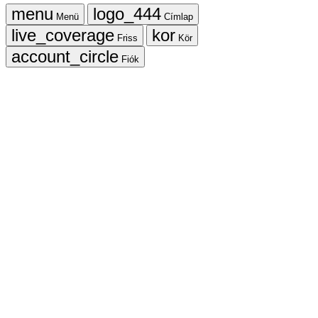
Menü
Címlap
Friss
Kör
Fiók