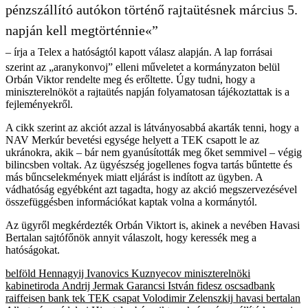
pénzszállító autókon történő rajtaütésnek március 5.
napján kell megtörténnie«”
– írja a Telex a hatóságtól kapott válasz alapján. A lap forrásai
szerint az „aranykonvoj” elleni műveletet a kormányzaton belül
Orbán Viktor rendelte meg és erőltette. Úgy tudni, hogy a
miniszterelnököt a rajtaütés napján folyamatosan tájékoztattak is a
fejleményekről.
A cikk szerint az akciót azzal is látványosabbá akarták tenni, hogy a
NAV Merkúr bevetési egysége helyett a TEK csapott le az
ukránokra, akik – bár nem gyanúsították meg őket semmivel – végig
bilincsben voltak. Az ügyészség jogellenes fogva tartás bűntette és
más bűncselekmények miatt eljárást is indított az ügyben. A
vádhatóság egyébként azt tagadta, hogy az akció megszervezésével
összefüggésben információkat kaptak volna a kormánytól.
Az ügyről megkérdezték Orbán Viktort is, akinek a nevében Havasi
Bertalan sajtófőnök annyit válaszolt, hogy keressék meg a
hatóságokat.
belföld
Hennagyij Ivanovics Kuznyecov
miniszterelnöki
kabinetiroda
Andrij Jermak
Garancsi István
fidesz
oscsadbank
raiffeisen bank
tek
TEK csapat
Volodimir Zelenszkij
havasi bertalan