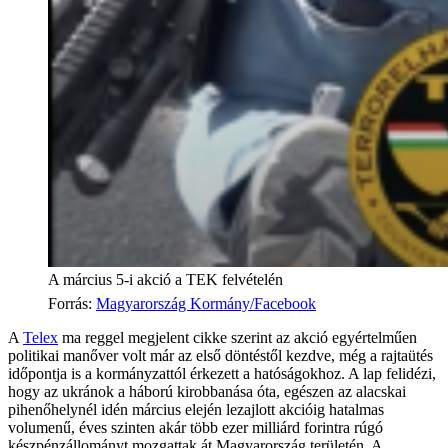
A március 5-i akció a TEK felvételén
Forrás
:
Magyarország Kormány/Facebook
A
Telex
ma reggel megjelent cikke szerint az akció egyértelműen
politikai manőver volt már az első döntéstől kezdve, még a rajtaütés
időpontja is a kormányzattól érkezett a hatóságokhoz. A lap felidézi,
hogy az ukránok a háború kirobbanása óta, egészen az alacskai
pihenőhelynél idén március elején lezajlott akcióig hatalmas
volumenű, éves szinten akár több ezer milliárd forintra rúgó
készpénzállományt mozgattak át Magyarország területén. A