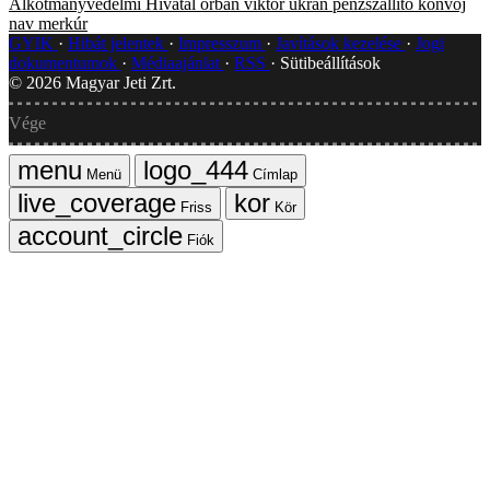
Alkotmányvédelmi Hivatal
orbán viktor
ukrán pénzszállító konvoj
nav merkúr
GYIK
Hibát jelentek
Impresszum
Javítások kezelése
Jogi
dokumentumok
Médiaajánlat
RSS
Sütibeállítások
©
2026
Magyar Jeti Zrt.
Vége
Menü
Címlap
Friss
Kör
Fiók