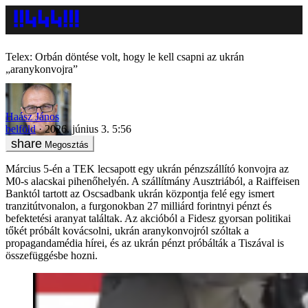
Telex: Orbán döntése volt, hogy le kell csapni az ukrán
„aranykonvojra”
Haász János
belföld
2026. június 3. 5:56
Megosztás
Március 5-én a TEK lecsapott egy ukrán pénzszállító konvojra az
M0-s alacskai pihenőhelyén. A szállítmány Ausztriából, a Raiffeisen
Banktól tartott az Oscsadbank ukrán központja felé egy ismert
tranzitútvonalon, a furgonokban 27 milliárd forintnyi pénzt és
befektetési aranyat találtak. Az akcióból a Fidesz gyorsan politikai
tőkét próbált kovácsolni, ukrán aranykonvojról szóltak a
propagandamédia hírei, és az ukrán pénzt próbálták a Tiszával is
összefüggésbe hozni.