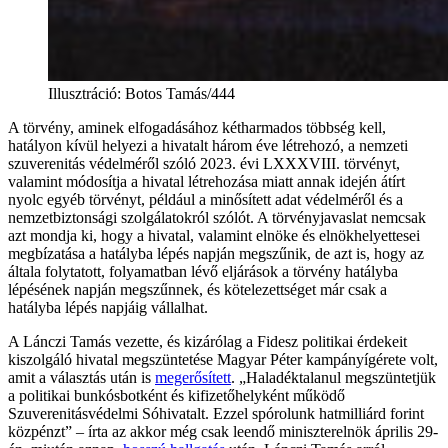
Illusztráció
:
Botos Tamás/444
A törvény, aminek elfogadásához kétharmados többség kell,
hatályon kívül helyezi a hivatalt három éve létrehozó, a nemzeti
szuverenitás védelméről szóló 2023. évi LXXXVIII. törvényt,
valamint módosítja a hivatal létrehozása miatt annak idején átírt
nyolc egyéb törvényt, például a minősített adat védelméről és a
nemzetbiztonsági szolgálatokról szólót. A törvényjavaslat nemcsak
azt mondja ki, hogy a hivatal, valamint elnöke és elnökhelyettesei
megbízatása a hatályba lépés napján megszűnik, de azt is, hogy az
általa folytatott, folyamatban lévő eljárások a törvény hatályba
lépésének napján megszűnnek, és kötelezettséget már csak a
hatályba lépés napjáig vállalhat.
A Lánczi Tamás vezette, és kizárólag a Fidesz politikai érdekeit
kiszolgáló hivatal megszüntetése Magyar Péter kampányígérete volt,
amit a választás után is
megerősített
. „Haladéktalanul megszüntetjük
a politikai bunkósbotként és kifizetőhelyként működő
Szuverenitásvédelmi Sóhivatalt. Ezzel spórolunk hatmilliárd forint
közpénzt” – írta az akkor még csak leendő miniszterelnök április 29-