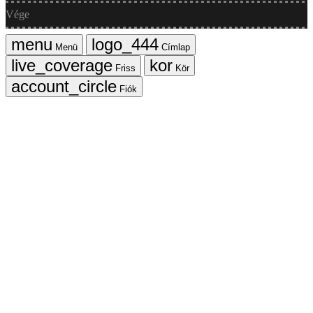
Vége
Menü
Címlap
Friss
Kör
Fiók