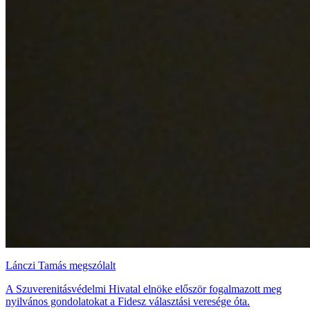
Lánczi Tamás megszólalt
A Szuverenitásvédelmi Hivatal elnöke először fogalmazott meg
nyilvános gondolatokat a Fidesz választási veresége óta.