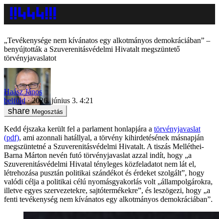
„Tevékenysége nem kívánatos egy alkotmányos demokráciában” –
benyújtották a Szuverenitásvédelmi Hivatalt megszüntető
törvényjavaslatot
Haász János
belföld
2026. június 3. 4:21
Megosztás
Kedd éjszaka került fel a parlament honlapjára a
törvényjavaslat
(pdf)
, ami azonnali hatállyal, a törvény kihirdetésének másnapján
megszüntetné a Szuverenitásvédelmi Hivatalt. A tiszás Melléthei-
Barna Márton nevén futó törvényjavaslat azzal indít, hogy „a
Szuverenitásvédelmi Hivatal tényleges közfeladatot nem lát el,
létrehozása pusztán politikai szándékot és érdeket szolgált”, hogy
valódi célja a politikai célú nyomásgyakorlás volt „állampolgárokra,
illetve egyes szervezetekre, sajtótermékekre”, és leszögezi, hogy „a
fenti tevékenység nem kívánatos egy alkotmányos demokráciában”.