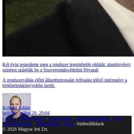
Két évig testesítette meg a rendszer legsötétebb oldalát: alaptörvényi
szintjen szántják be a Szuverenitásvédelmi Hivatalt
A rendszerváltás előtti állambiztonsági felfogást idéző intézmény a
történelemkönyvekbe kerül.
Kolozsi Ádám
belföld
május 20. 20:04
GYIK
Hibát jelentek
Impresszum
Javítások kezelése
Jogi
dokumentumok
Médiaajánlat
RSS
Sütibeállítások
©
2026
Magyar Jeti Zrt.