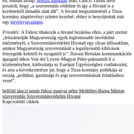
én, miután aznap,
hosszú hallgatás
után, Lánczi Tamás arról
posztolt, hogy „a szuverenitás védelme és így a Hivatal is a
kezdetektől támadás alatt állt”. A hivatal megszüntetését a Tisza-
kormány alaptörvényi szinten kezelné, ehhez is benyújtottak már
egy
törvényjavaslatot
.
Frissítés:
A Fidesz tiltakozik a hivatal bezárása ellen, a párt szerint
„felszámolják Magyarország egyik legfontosabb önvédelmi
intézményét, a Szuverenitásvédelmi Hivatalt egy olyan időszakban,
amikor Magyarország szuverenitását a legsúlyosabb kihívások
fenyegetik keletről és nyugatról is”. Havasi Bertalan kommunikációs
igazgató titkos Von der Leyen–Magyar Péter-paktumról ír a
közleményben, kárhoztatja az Európai Ügyészséghez csatlakozást,
és arra a következtetésre jut, hogy a Tisza-kormány politikája az
ország „politikai, gazdasági és jogi szuverenitásának feladásához
vezet”.
belföld
lánczi tamás
fidesz
magyar péter
Melléthei-Barna Márton
szuverenitás
Szuverenitásvédelmi Hivatal
Kapcsolódó cikkek