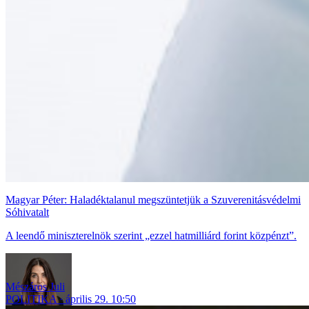
Magyar Péter: Haladéktalanul megszüntetjük a Szuverenitásvédelmi
Sóhivatalt
A leendő miniszterelnök szerint „ezzel hatmilliárd forint közpénzt”.
Mészáros Juli
POLITIKA
április 29. 10:50